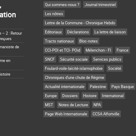
,
Qui sommes-nous ?
Journal trimestriel
ation
Les nôtres
Lettre de la Commune - Chronique Hebdo
Editoriaux
Déclarations
La lettre de liaison
– 2 : Retour
 reçues
Tracts nationaux
Bloc-notes
marxiste de
CCI-POI et TCI- POid
Mélenchon - FI
France
SNCF
Sécurité sociale
Services publics
sme en
Foulard-voile-laïcité-islamophobie
Société
istoire
Chroniques d'une chute de Régime
Actualité internationale
Palestine
Pays Basque
Europe
Dossiers
Histoire
International
MST
Notes de Lecture
NPA
Page Web Internationale
CCSA Alfortville