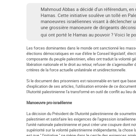
Mahmoud Abbas a décidé d'un référendum, en uti
Hamas. Cette initiative soulève un tollé en Pale
manoeuvres israéliennes visant à déclencher une 
une grossière manoeuvre de dirigeants déconsi
qui ont porté le Hamas au pouvoir ? Voici le po
Les forces dominantes dans le monde ont sanctionné les masses
élections démocratiques en vue d'élire le Conseil législatif, él
composante du peuple palestinien, elles ont traduit la volonté gén
libération nationale et le droit au retour, refuser de s'agenouill
critères de la force actuelle unilatérale et unidirectionnelle.
Si le document des prisonniers est raisonnable en tant que base 
d'explication de ses articles, l'utilisation erronée de ce docum
l'Autorité palestinienne l'a transformé en outil de conflit au lieu 
Manoeuvre pro-israélienne
La décision du Président de l'Autorité palestinienne de soumettre
palestinien et satisfaire les exigences de l'agression israélienne
l'unité nationale palestinienne et peut créer une coupure dont notre
supériorité sur la volonté palestinienne indépendante, la chose 
est que " l'initiative " se mène dans le cercle des exigences amé