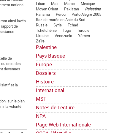
Liban
Mali
Maroc
Mexique
vement national
Moyen Orient
Pakistan
Palestine
Panama
Pérou
Porto Alegre 2005
Raz-de-marée en Asie du Sud
ront ainsi lavés
Russie
Syrie
Tchad
 rapport de
Tchétchénie
Togo
Turquie
ésistance
Ukraine
Venezuela
Yémen
Zaïre
Palestine
Pays Basque
celle de
Europe
s du droit des
ont devenues
Dossiers
Histoire
slatif et la
International
MST
ion, sur le plan
nir la volonté
Notes de Lecture
NPA
Page Web Internationale