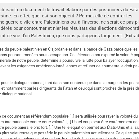
lisant un document de travail élaboré par des prisonniers du Fata
stine. En effet, quel est son objectif ? Permet-elle de contrer les
guerre civile entre Palestiniens ou, à l'inverse, ne serait-ce pas pl
dérés pour contourner et nier les résultats des élections démocrat
int de vue d'un Palestinien, que nous partageons largement. (Extrait
 du peuple palestinien en Cisjordanie et dans la bande de Gaza parce qu'elles
ections pourtant menées sous occupation. Ces élections ont exprimé la volonté po
érale de notre peuple, déterminé à poursuivre la lutte pour balayer l'occupation, 
er devant les exigences américano-israéliennes et refuser de soumettre le droit pa
pour le dialogue national, tant dans son contenu que dans la marge et les possib
ent et notamment par les dirigeants du Fatah et ceux qui sont proches de la prési
de dialogue national.
 ce document au référendum populaire [...] sera utilisée pour rayer la volonté du
 et internationale contre cette volonté. [...] Un tel coup peut être extrêmement d
 peuple paiera le prix fort. [...] Une telle équation permet aux États-Unis et à Isra
la plus valeureuse que possède le peuple palestinien actuellement. Ce qui se pas
ricaines et israéliennes et non dans le cadre de la souveraineté palestinienne. Br