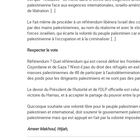
palestinienne face aux exigences internationales, israélo-améric
de libération. [...]
Le fait même de procéder à un référendum libèrera Israël des co
par des mains palestiniennes, au nom du réalisme et avec le slo
forces israélien, qui écarte la volonté du peuple palestinien car
palestinienne à l'occupation et à la criminaliser. [...]
Respecter le vote
Référendum ? Quel référendum qui est censé définir les frontières
Cisjordanie et de Gaza ? N'est-il pas du droit des réfugiés en exil 
masses palestiniennes de 48 de participer à l'autodéterminati
des poids pour les dirigeants palestiniens et ne sont pas des parte
Le devoir du Président de l'Autorité et de l'OLP officielle est celu
victoire du Hamas, et à accepter le partage du pouvoir entre la pr
Quiconque souhaite une volonté libre pour le peuple palestinien do
palestinien et international, doit soutenir le gouvernement pales
palestinienne mais qui est appuyé en fait par la volonté imposée 
Ameer Makhoul, Ittijah,