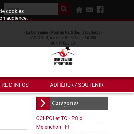
 de cookies
son audience.
- La Commune - Pour un Parti des Travailleurs
-
(ADIDO - 8, rue de la Forêt Noire 34 080
MONTPELLIER)
TRE D'INFOS
ADHÉRER / SOUTENIR
Catégories
CCI-POI et TCI- POid
Mélenchon - FI