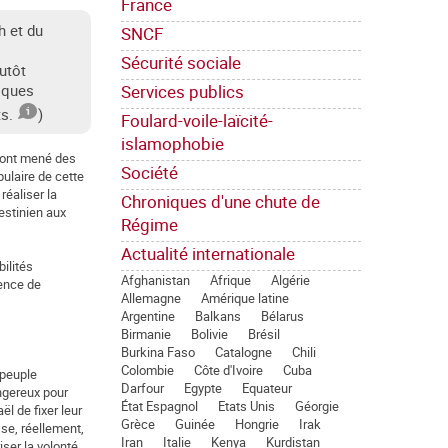
France
h et du
SNCF
Sécurité sociale
utôt
Services publics
iques
s.
)
Foulard-voile-laïcité-
islamophobie
 ont mené des
Société
pulaire de cette
réaliser la
Chroniques d'une chute de
lestinien aux
Régime
Actualité internationale
ilités
Afghanistan
Afrique
Algérie
dence de
Allemagne
Amérique latine
Argentine
Balkans
Bélarus
Birmanie
Bolivie
Brésil
Burkina Faso
Catalogne
Chili
Colombie
Côte d'Ivoire
Cuba
 peuple
Darfour
Egypte
Equateur
angereux pour
État Espagnol
Etats Unis
Géorgie
ël de fixer leur
Grèce
Guinée
Hongrie
Irak
se, réellement,
Iran
Italie
Kenya
Kurdistan
iser la volonté