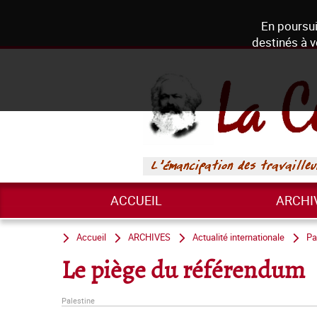
En poursui
destinés à v
ACCUEIL
ARCHI
Accueil
ARCHIVES
Actualité internationale
Pa
Le piège du référendum
Palestine