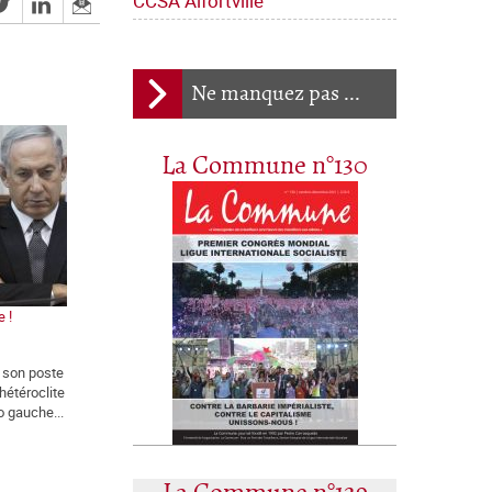
CCSA Alfortville
Ne manquez pas ...
La Commune n°130
e !
r son poste
hétéroclite
o gauche...