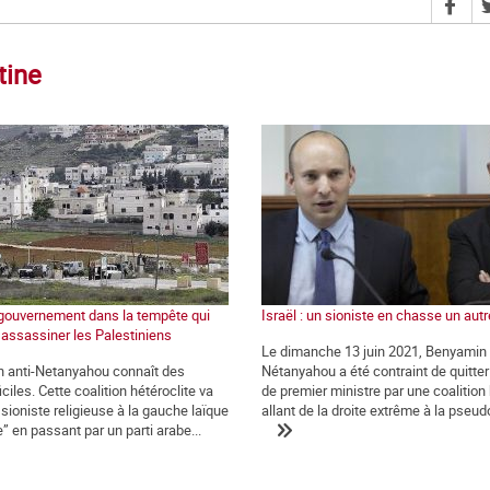
tine
n gouvernement dans la tempête qui
Israël : un sioniste en chasse un autr
 assassiner les Palestiniens
Le dimanche 13 juin 2021, Benyamin
on anti-Netanyahou connaît des
Nétanyahou a été contraint de quitte
iciles. Cette coalition hétéroclite va
de premier ministre par une coalition 
 sioniste religieuse à la gauche laïque
allant de la droite extrême à la pseud
e” en passant par un parti arabe...