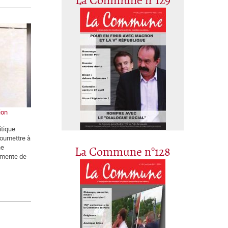
La Commune n°129
ion
itique
soumettre à
ne
La Commune n°128
rmente de