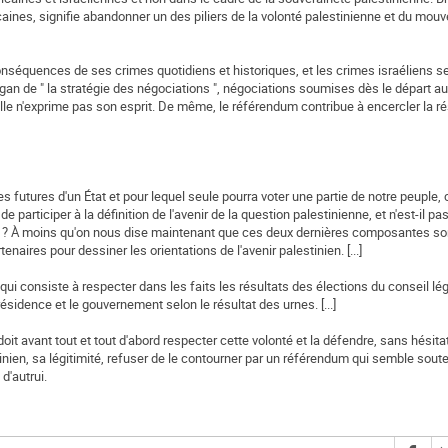
aines, signifie abandonner un des piliers de la volonté palestinienne et du mou
nséquences de ses crimes quotidiens et historiques, et les crimes israéliens se
gan de " la stratégie des négociations ", négociations soumises dès le départ au
 elle n'exprime pas son esprit. De même, le référendum contribue à encercler la r
 futures d'un État et pour lequel seule pourra voter une partie de notre peuple, 
de participer à la définition de l'avenir de la question palestinienne, et n'est-il pa
on ? À moins qu'on nous dise maintenant que ces deux dernières composantes s
naires pour dessiner les orientations de l'avenir palestinien. [...]
i qui consiste à respecter dans les faits les résultats des élections du conseil légi
ésidence et le gouvernement selon le résultat des urnes. [...]
it avant tout et tout d'abord respecter cette volonté et la défendre, sans hésitat
tinien, sa légitimité, refuser de le contourner par un référendum qui semble soute
d'autrui.