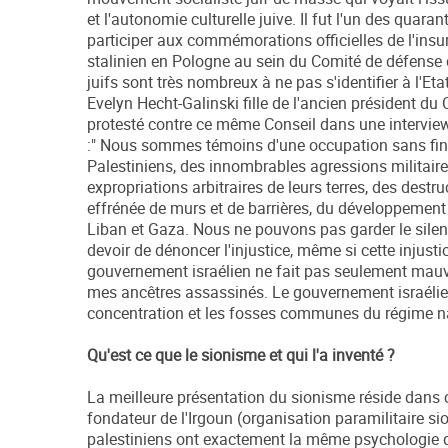
et l'autonomie culturelle juive. Il fut l'un des quara
participer aux commémorations officielles de l'ins
stalinien en Pologne au sein du Comité de défense 
juifs sont très nombreux à ne pas s'identifier à l'Eta
Evelyn Hecht-Galinski fille de l'ancien président du
protesté contre ce même Conseil dans une intervie
:" Nous sommes témoins d'une occupation sans fin, 
Palestiniens, des innombrables agressions militaires
expropriations arbitraires de leurs terres, des destr
effrénée de murs et de barrières, du développement i
Liban et Gaza. Nous ne pouvons pas garder le silenc
devoir de dénoncer l'injustice, même si cette injusti
gouvernement israélien ne fait pas seulement mauva
mes ancêtres assassinés. Le gouvernement israélien
concentration et les fosses communes du régime naz
Qu'est ce que le sionisme et qui l'a inventé ?
La meilleure présentation du sionisme réside dans c
fondateur de l'Irgoun (organisation paramilitaire si
palestiniens ont exactement la même psychologie qu