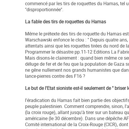
commencé par les tirs de roquettes du Hamas, tel un 
"disproportionnée".
La fable des tirs de roquettes du Hamas
Même le prétexte des tirs de roquette du Hamas est u
Warschawski enfonce le clou : " Depuis quatre ans, 
attentats ainsi que les roquettes tirées du nord de l
Programmer le désastre pp.11-12 Editions La Fabriq
Mais disons-le clairement : quand bien même ce serai
déluge de fer et de feu que la population de Gaza su
ne gêne nullement nos grands humanistes que dans 
lance-pierres contre des F16 ?
Le but de l'Etat sioniste est-il seulement de " briser
l'éradication du Hamas fait bien partie des objectifs
peuple palestinien. Comment comprendre, sinon, l'a
(la croix rouge), allant jusqu'à tirer sur un bateau 
américaine (le 30 décembre). Dans une dépêche AFP
Comité international de la Croix-Rouge (CICR), dont u