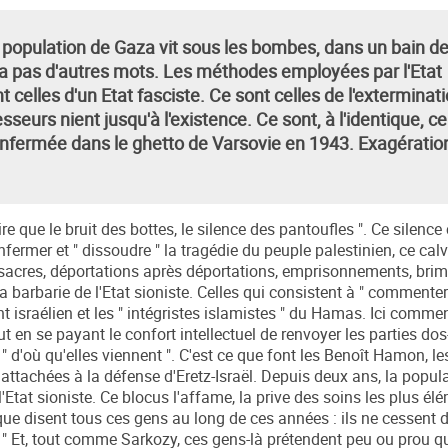
la population de Gaza vit sous les bombes, dans un bain d
'y a pas d'autres mots. Les méthodes employées par l'Etat
t celles d'un Etat fasciste. Ce sont celles de l'exterminat
sseurs nient jusqu'à l'existence. Ce sont, à l'identique, ce
e enfermée dans le ghetto de Varsovie en 1943. Exagératio
 pire que le bruit des bottes, le silence des pantoufles ". Ce silenc
fermer et " dissoudre " la tragédie du peuple palestinien, ce calv
acres, déportations après déportations, emprisonnements, brim
la barbarie de l'Etat sioniste. Celles qui consistent à " commenter
 israélien et les " intégristes islamistes " du Hamas. Ici comme
ut en se payant le confort intellectuel de renvoyer les parties dos
d'où qu'elles viennent ". C'est ce que font les Benoît Hamon, 
 attachées à la défense d'Eretz-Israël. Depuis deux ans, la popul
'Etat sioniste. Ce blocus l'affame, la prive des soins les plus élé
e disent tous ces gens au long de ces années : ils ne cessent de
raël " Et, tout comme Sarkozy, ces gens-là prétendent peu ou prou q