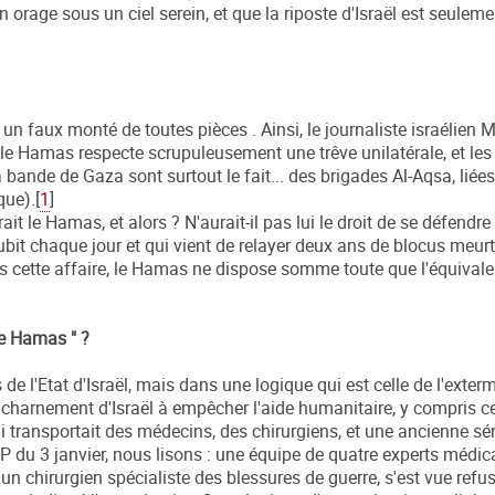
orage sous un ciel serein, et que la riposte d'Israël est seuleme
n faux monté de toutes pièces . Ainsi, le journaliste israélien M
le Hamas respecte scrupuleusement une trêve unilatérale, et les 
a bande de Gaza sont surtout le fait... des brigades Al-Aqsa, liées
ue).[
1
]
t le Hamas, et alors ? N'aurait-il pas lui le droit de se défendre
bit chaque jour et qui vient de relayer deux ans de blocus meurtr
cette affaire, le Hamas ne dispose somme toute que l'équivale
 le Hamas " ?
 de l'Etat d'Israël, mais dans une logique qui est celle de l'exter
charnement d'Israël à empêcher l'aide humanitaire, y compris c
qui transportait des médecins, des chirurgiens, et une ancienne sé
 du 3 janvier, nous lisons : une équipe de quatre experts médi
n chirurgien spécialiste des blessures de guerre, s'est vue refus