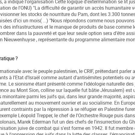
, a indiqué l'organisation Cette logique d'extermination se lit j
ion de l'ONU) "La difficulté de garantir un accès humanitaire 
ovisionner les stocks de nourriture du Pam, dont les 3.300 tonne
uisées d'ici un mois( ...) "Nous répondons comme nous pouvons
ion des infrastructures et le manque de produits de base comme l
mbrer dans la pauvreté et que leur seule option sera d'être assi
an Nieuwenhuyse , représentante du programme alimentaire mon
ratique ?
rnationale avec le peuple palestinien, le CRIF, prétendant parler
ts à l'Etat d'Israël comme autant d'antisémites potentiels ou avé
sme. Le sionisme étant présenté comme l'idéologie naturelle des ju
nce au Mont Sion, colline sur laquelle fut bâtie Jérusalem) est 
ès minoritaire parmi les juifs qui, dans leur grande majorité, aspir
nt naturellement au mouvement ouvrier et au socialisme. En Europe
furent contraints par la répression à se réfugier en Palestine fu
 exemple Léopold Trepper, le chef de l'Orchestre Rouge puis dan
f polonais, Marek Ederman fut un des chefs de l'insurrection du G
nisation juive de combat qui s'est forme en 1942. Il fut membre
e à l'oppression des juifs dans la lutte des classes, l'émancipat