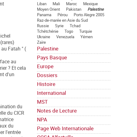
nt
Liban
Mali
Maroc
Mexique
Moyen Orient
Pakistan
Palestine
Panama
Pérou
Porto Alegre 2005
Raz-de-marée en Asie du Sud
Russie
Syrie
Tchad
Tchétchénie
Togo
Turquie
ichel
Ukraine
Venezuela
Yémen
(rares)
Zaïre
Palestine
 au Fatah " (
Pays Basque
 face au
Europe
ier ? Et cela
nt d'un
Dossiers
Histoire
International
MST
mination du
Notes de Lecture
elle du CICR
NPA
natrice
caux du
Page Web Internationale
er l'entrée