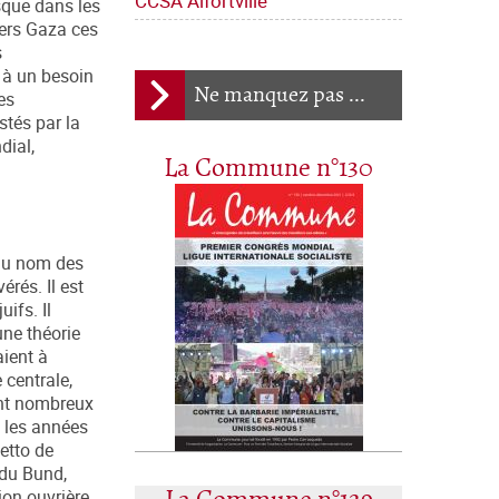
CCSA Alfortville
usque dans les
vers Gaza ces
s
 à un besoin
Ne manquez pas ...
es
stés par la
dial,
La Commune n°130
 au nom des
rés. Il est
ifs. Il
une théorie
aient à
 centrale,
rent nombreux
s les années
hetto de
 du Bund,
ion ouvrière