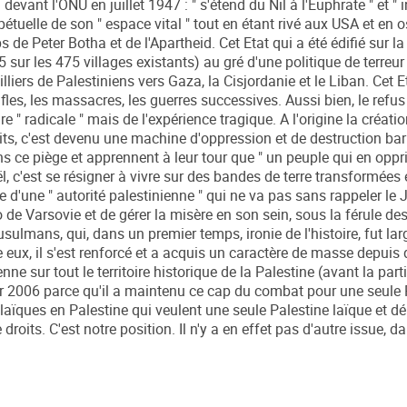
devant l'ONU en juillet 1947 : " s'étend du Nil à l'Euphrate " et " 
rpétuelle de son " espace vital " tout en étant rivé aux USA et e
de Peter Botha et de l'Apartheid. Cet Etat qui a été édifié sur la
sur les 475 villages existants) au gré d'une politique de terreur
iers de Palestiniens vers Gaza, la Cisjordanie et le Liban. Cet E
afles, les massacres, les guerres successives. Aussi bien, le refus
" radicale " mais de l'expérience tragique. A l'origine la créatio
faits, c'est devenu une machine d'oppression et de destruction ba
dans ce piège et apprennent à leur tour que " un peuple qui en opp
aël, c'est se résigner à vivre sur des bandes de terre transformées 
ide d'une " autorité palestinienne " qui ne va pas sans rappeler le
to de Varsovie et de gérer la misère en son sein, sous la férule de
lmans, qui, dans un premier temps, ironie de l'histoire, fut la
re eux, il s'est renforcé et a acquis un caractère de masse depuis
 sur tout le territoire historique de la Palestine (avant la part
r 2006 parce qu'il a maintenu ce cap du combat pour une seule 
ïques en Palestine qui veulent une seule Palestine laïque et d
oits. C'est notre position. Il n'y a en effet pas d'autre issue, da