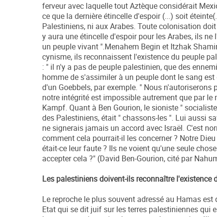
ferveur avec laquelle tout Aztèque considérait Mexi
ce que la dernière étincelle d'espoir (...) soit étei
Palestiniens, ni aux Arabes. Toute colonisation doit
y aura une étincelle d'espoir pour les Arabes, ils ne
un peuple vivant ".Menahem Begin et Itzhak Shamir f
cynisme, ils reconnaissent l'existence du peuple pale
: " il n'y a pas de peuple palestinien, que des ennemi
homme de s'assimiler à un peuple dont le sang est d
d'un Goebbels, par exemple. " Nous n'autoriserons 
notre intégrité est impossible autrement que par le m
Kampf. Quant à Ben Gourion, le sioniste " socialiste
des Palestiniens, était " chassons-les ". Lui aussi sa
ne signerais jamais un accord avec Israël. C'est nor
comment cela pourrait-il les concerner ? Notre Dieu n'
était-ce leur faute ? Ils ne voient qu'une seule cho
accepter cela ?" (David Ben-Gourion, cité par Nah
Les palestiniens doivent-ils reconnaître l'existence de
Le reproche le plus souvent adressé au Hamas est qu
Etat qui se dit juif sur les terres palestiniennes qui