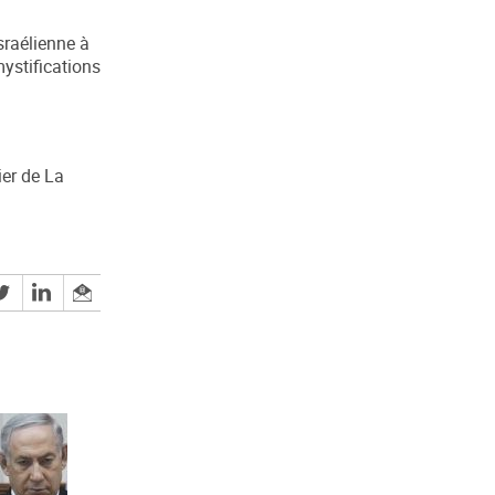
sraélienne à
ystifications
ier de La