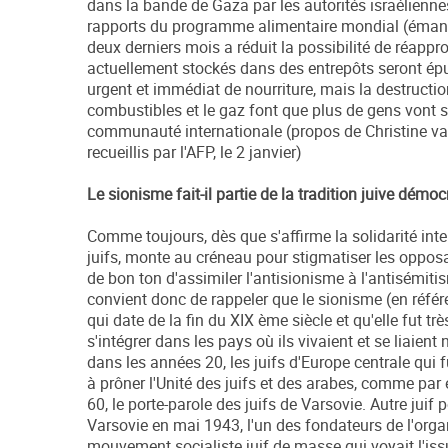
dans la bande de Gaza par les autorités israéliennes
rapports du programme alimentaire mondial (émanat
deux derniers mois a réduit la possibilité de réappr
actuellement stockés dans des entrepôts seront ép
urgent et immédiat de nourriture, mais la destruct
combustibles et le gaz font que plus de gens vont so
communauté internationale (propos de Christine v
recueillis par l'AFP, le 2 janvier)
Le sionisme fait-il partie de la tradition juive démoc
Comme toujours, dès que s'affirme la solidarité inte
juifs, monte au créneau pour stigmatiser les opposan
de bon ton d'assimiler l'antisionisme à l'antisémiti
convient donc de rappeler que le sionisme (en référe
qui date de la fin du XIX ème siècle et qu'elle fut tr
s'intégrer dans les pays où ils vivaient et se liaie
dans les années 20, les juifs d'Europe centrale qui 
à prôner l'Unité des juifs et des arabes, comme par
60, le porte-parole des juifs de Varsovie. Autre jui
Varsovie en mai 1943, l'un des fondateurs de l'orga
mouvement socialiste juif de masse qui voyait l'issu