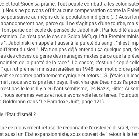
co et tout Sioux sa prairie. Tout peuple combattra les colonisate
nte(...) Nous ne pouvons offrir aucune compensation contre la Pales
 se poursuivre au mépris de la population indigène (...) Aussi lo
 l'abandonneront pas, parce qu'il ne s'agit pas d'une tourbe, mais
ont partie de l'école de pensée de Jabolinski. Par lucidité auta
stinien. Ce n'est pas le cas de Golda Meïr, qui fut Premier minis
s ". Jabolinski en appelait aussi à la pureté du sang : " il est im
ifférent du sien ". N'a t-on pas déjà entendu ça quelque part, d
pas des choses du genre des mariages mixtes parce que la prése
aintien de la pureté de la race ". Là encore, c'est un " copié-coll
 " qui fut premier ministre israélien en 1948, son mot d'ordre pré
vait se montrer parfaitement cynique et retors : "Si j'étais un lead
mal ; nous avons pris leur pays. Il est vrai que Dieu nous l'a pro
est pas le leur. Il y a eu l'antisémitisme, les Nazis, Hitler, Ausc
se : nous sommes venus et nous avons volé leurs terres. Pourquoi 
um Goldmann dans "Le Paradoxe Juif", page 121)
 l'Etat d'Israël ?
e ce mouvement refuse de reconnaître l'existence d'Israël, c'est
 est aussi un Etat expansionniste, sous couvert de " retour à la ter