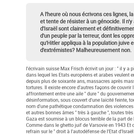
A l'heure où nous écrivons ces lignes, 
et tente de résister à un génocide. Il n
d'Israël sont clairement et définitivemen
d'un peuple par la terreur, dont les oppre
qu'Hitler appliqua à la population juiv
d'extrémistes? Malheureusement non.
l'écrivain suisse Max Frisch écrivit un jour : " il y a
dans lequel les Etats européens et arabes veulent en
depuis plus de soixante ans, massacres après mass
tortures. Il existe encore d'autres façons de couvrir 
affrontement entre une aile " dure " du gouvernement
désinformation, sous couvert d'une laïcité feinte, to
nom d'une pathétique condamnation des violences " 
et autres bonnes âmes " très à gauche ", toutes très
Gaza est soumise à un blocus terrible de la part de l
Comme dans le ghetto juif de Varsovie en 1943 Et qu
refrain sur le " droit à l'autodéfense de l'Etat d'Is