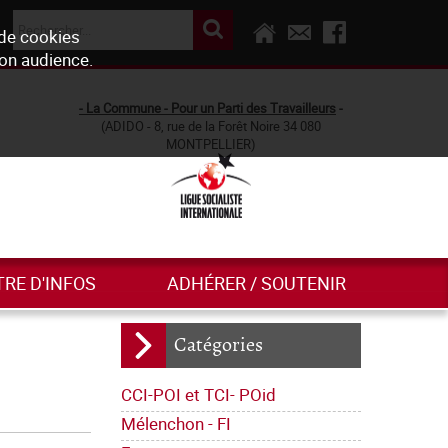
 de cookies
son audience.
- La Commune - Pour un Parti des Travailleurs
-
(ADIDO - 8, rue de la Forêt Noire 34 080
MONTPELLIER)
TRE D'INFOS
ADHÉRER / SOUTENIR
Catégories
CCI-POI et TCI- POid
Mélenchon - FI