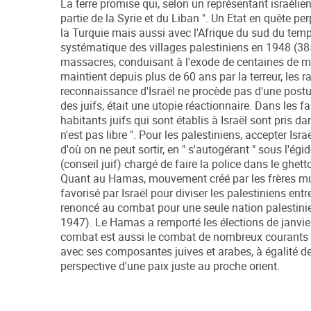
La terre promise qui, selon un représentant israélien 
partie de la Syrie et du Liban ". Un Etat en quête pe
la Turquie mais aussi avec l'Afrique du sud du temps 
systématique des villages palestiniens en 1948 (385 
massacres, conduisant à l'exode de centaines de mill
maintient depuis plus de 60 ans par la terreur, les r
reconnaissance d'Israël ne procède pas d'une posture 
des juifs, était une utopie réactionnaire. Dans les 
habitants juifs qui sont établis à Israël sont pris 
n'est pas libre ". Pour les palestiniens, accepter Isr
d'où on ne peut sortir, en " s'autogérant " sous l'ég
(conseil juif) chargé de faire la police dans le ghet
Quant au Hamas, mouvement créé par les frères musu
favorisé par Israël pour diviser les palestiniens ent
renoncé au combat pour une seule nation palestinienne
1947). Le Hamas a remporté les élections de janvie
combat est aussi le combat de nombreux courants la
avec ses composantes juives et arabes, à égalité de dr
perspective d'une paix juste au proche orient.