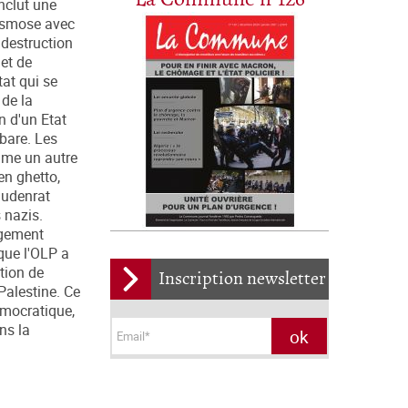
inclut une
n osmose avec
 destruction
 et de
tat qui se
 de la
n d'un Etat
rbare. Les
rime un autre
en ghetto,
 Judenrat
s nazis.
rgement
 que l'OLP a
ition de
Inscription newsletter
Palestine. Ce
émocratique,
ns la