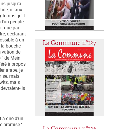
urs jusqu'à
tine, ni aux
ngtemps qu'il
 d'un peuple,
nt que par
tre, déclarant
possible à un
La Commune n°127
e la bouche
rvation de
é " de Mein
féré à propos
er arabe, je
mise, mais
hwitz, mais
devraient-ils
-à-dire d'un
re promise ".
La Commune n°126