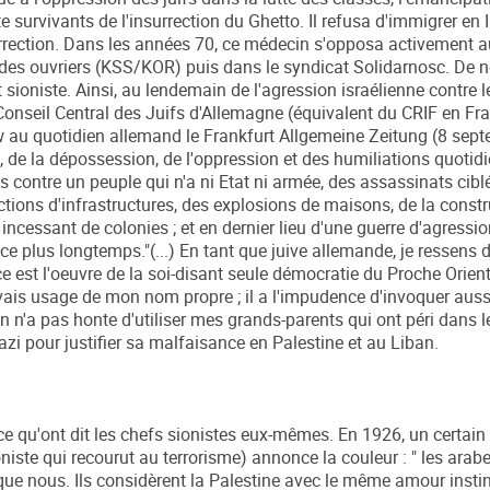
nte survivants de l'insurrection du Ghetto. Il refusa d'immigrer en I
urrection. Dans les années 70, ce médecin s'opposa activement 
des ouvriers (KSS/KOR) puis dans le syndicat Solidarnosc. De no
t sioniste. Ainsi, au lendemain de l'agression israélienne contre l
 Conseil Central des Juifs d'Allemagne (équivalent du CRIF en Fr
w au quotidien allemand le Frankfurt Allgemeine Zeitung (8 sep
de la dépossession, de l'oppression et des humiliations quotid
 contre un peuple qui n'a ni Etat ni armée, des assassinats cibl
uctions d'infrastructures, des explosions de maisons, de la const
ncessant de colonies ; et en dernier lieu d'une guerre d'agressio
e plus longtemps."(...) En tant que juive allemande, je ressens
ce est l'oeuvre de la soi-disant seule démocratie du Proche Orient
is usage de mon nom propre ; il a l'impudence d'invoquer aussi
 n'a pas honte d'utiliser mes grands-parents qui ont péri dans 
i pour justifier sa malfaisance en Palestine et au Liban.
e qu'ont dit les chefs sionistes eux-mêmes. En 1926, un certain
oniste qui recourut au terrorisme) annonce la couleur : " les arab
e nous. Ils considèrent la Palestine avec le même amour instinc