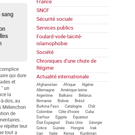
France
SNCF
e sang
Sécurité sociale
Services publics
ion
lles
Foulard-voile-laïcité-
n
islamophobie
Société
Chroniques d'une chute de
Régime
e complice
aire qui dure
Actualité internationale
ades et
Afghanistan
Afrique
Algérie
 " un
Allemagne
Amérique latine
nce la
Argentine
Balkans
Bélarus
-à-dos, au
Birmanie
Bolivie
Brésil
Burkina Faso
Catalogne
Chili
les Mélenchon
Colombie
Côte d'Ivoire
Cuba
ation de
Darfour
Egypte
Equateur
mentaires...
État Espagnol
Etats Unis
Géorgie
 répéter leur
Grèce
Guinée
Hongrie
Irak
ue tout a
Iran
Italie
Kenya
Kurdistan