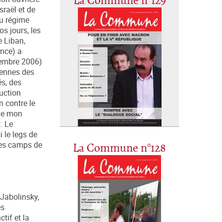
La Commune n°129
sraël et de
au régime
s jours, les
e Liban,
ance) a
tembre 2006)
iennes des
és, des
ruction
n contre le
 de mon
. Le
 le legs de
les camps de
La Commune n°128
 Jabolinsky,
es
tif et la