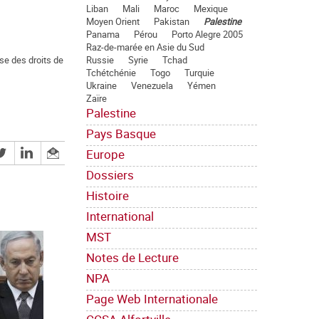
Liban
Mali
Maroc
Mexique
Moyen Orient
Pakistan
Palestine
Panama
Pérou
Porto Alegre 2005
Raz-de-marée en Asie du Sud
Russie
Syrie
Tchad
nse des droits de
Tchétchénie
Togo
Turquie
Ukraine
Venezuela
Yémen
Zaïre
Palestine
Pays Basque
Europe
Dossiers
Histoire
International
MST
Notes de Lecture
NPA
Page Web Internationale