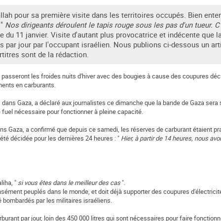
llah pour sa première visite dans les territoires occupés. Bien enten
 "
Nos dirigeants déroulent le tapis rouge sous les pas d'un tueur. C
 du 11 janvier. Visite d'autant plus provocatrice et indécente que l
 par jour par l'occupant israélien. Nous publions ci-dessous un art
ertitres sont de la rédaction.
aza passeront les froides nuits d'hiver avec des bougies à cause des coupures 
ments en carburants.
 dans Gaza, a déclaré aux journalistes ce dimanche que la bande de Gaza sera s
le fuel nécessaire pour fonctionner à pleine capacité.
 dans Gaza, a confirmé que depuis ce samedi, les réserves de carburant étaient p
à été décidée pour les dernières 24 heures : "
Hier, à partir de 14 heures, nous avo
liha, "
si vous êtes dans le meilleur des cas
".
nsément peuplés dans le monde, et doit déjà supporter des coupures d'électricité
 bombardés par les militaires israéliens.
urant par jour, loin des 450 000 litres qui sont nécessaires pour faire fonctionne