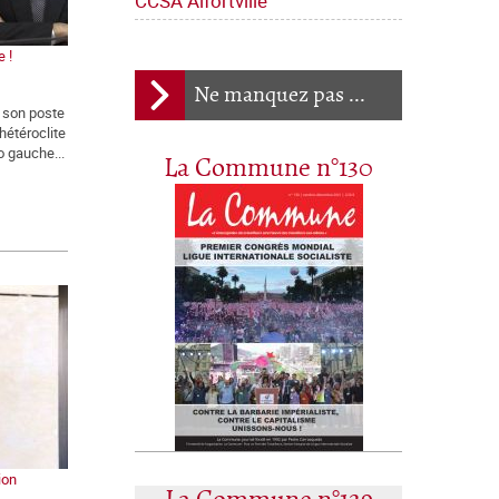
CCSA Alfortville
e !
Ne manquez pas ...
r son poste
hétéroclite
o gauche...
La Commune n°130
ion