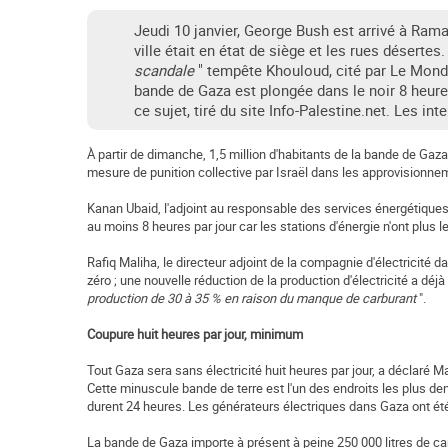
Jeudi 10 janvier, George Bush est arrivé à Rama
ville était en état de siège et les rues désertes.
scandale
" tempête Khouloud, cité par Le Monde
bande de Gaza est plongée dans le noir 8 heures
ce sujet, tiré du site Info-Palestine.net. Les int
À partir de dimanche, 1,5 million d'habitants de la bande de G
mesure de punition collective par Israël dans les approvisionne
Kanan Ubaid, l'adjoint au responsable des services énergétiques
au moins 8 heures par jour car les stations d'énergie n'ont plus 
Rafiq Maliha, le directeur adjoint de la compagnie d'électricité
zéro ; une nouvelle réduction de la production d'électricité a déj
production de 30 à 35 % en raison du manque de carburant
".
Coupure huit heures par jour, minimum
Tout Gaza sera sans électricité huit heures par jour, a déclaré Ma
Cette minuscule bande de terre est l'un des endroits les plus de
durent 24 heures. Les générateurs électriques dans Gaza ont été
La bande de Gaza importe à présent à peine 250 000 litres de carb