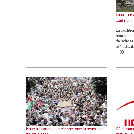
Israël : u
continue à
La coaliti
heures diff
de ladroite
et “radical
Halte à l’attaque israélienne. Vive la résistance
Déclaration