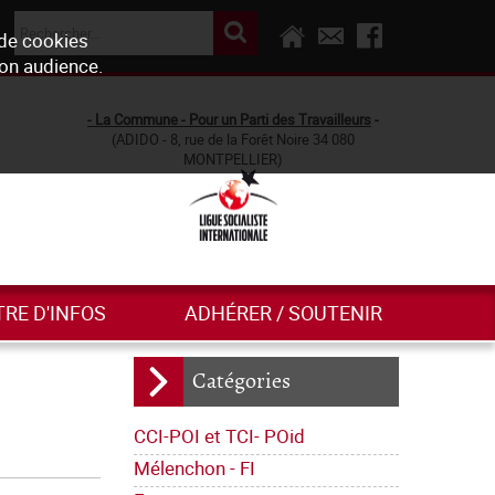
 de cookies
son audience.
- La Commune - Pour un Parti des Travailleurs
-
(ADIDO - 8, rue de la Forêt Noire 34 080
MONTPELLIER)
TRE D'INFOS
ADHÉRER / SOUTENIR
Catégories
CCI-POI et TCI- POid
Mélenchon - FI