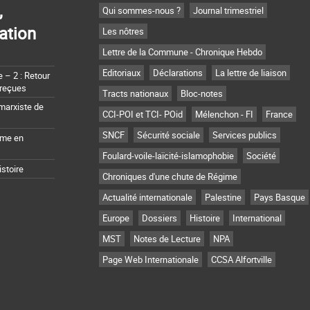
,
Qui sommes-nous ?
Journal trimestriel
ation
Les nôtres
Lettre de la Commune - Chronique Hebdo
Editoriaux
Déclarations
La lettre de liaison
– 2 : Retour
 reçues
Tracts nationaux
Bloc-notes
marxiste de
CCI-POI et TCI- POid
Mélenchon - FI
France
SNCF
Sécurité sociale
Services publics
sme en
Foulard-voile-laïcité-islamophobie
Société
istoire
Chroniques d'une chute de Régime
Actualité internationale
Palestine
Pays Basque
Europe
Dossiers
Histoire
International
MST
Notes de Lecture
NPA
Page Web Internationale
CCSA Alfortville