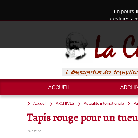
En poursui
destinés à v
ACCUEIL
ARCHI
Accueil
ARCHIVES
Actualité internationale
Pa
Tapis rouge pour un tueu
Palestine