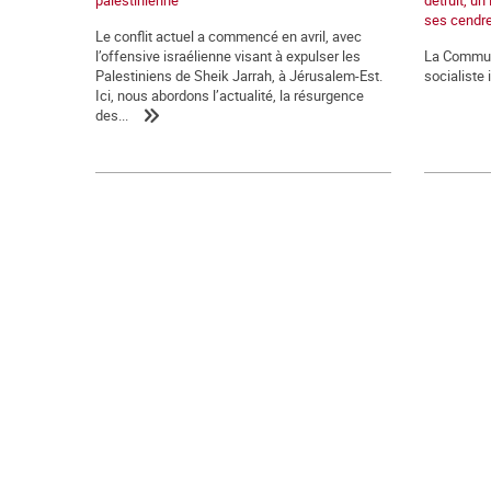
palestinienne
détruit, un
ses cendr
Le conflit actuel a commencé en avril, avec
l’offensive israélienne visant à expulser les
La Commune
Palestiniens de Sheik Jarrah, à Jérusalem-Est.
socialiste 
Ici, nous abordons l’actualité, la résurgence
des...