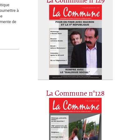
La Commune n°129
itique
soumettre à
ne
rmente de
La Commune n°128