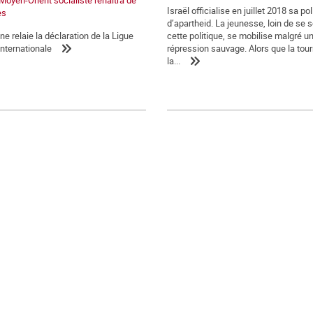
 Moyen-Orient socialiste renaîtra de
Israël officialise en juillet 2018 sa pol
es
d’apartheid. La jeunesse, loin de se 
 relaie la déclaration de la Ligue
cette politique, se mobilise malgré u
internationale
répression sauvage. Alors que la tou
la...