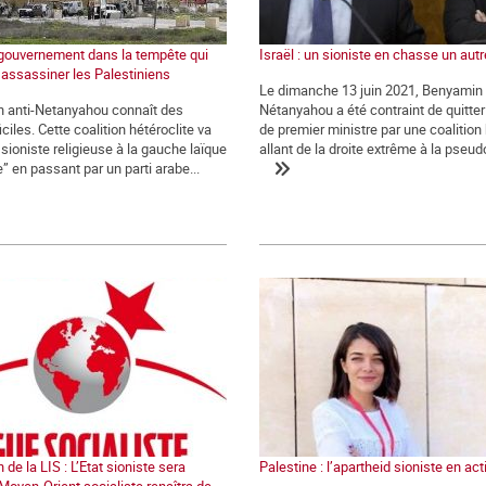
n gouvernement dans la tempête qui
Israël : un sioniste en chasse un autr
 assassiner les Palestiniens
Le dimanche 13 juin 2021, Benyamin
on anti-Netanyahou connaît des
Nétanyahou a été contraint de quitte
iciles. Cette coalition hétéroclite va
de premier ministre par une coalition 
 sioniste religieuse à la gauche laïque
allant de la droite extrême à la pseud
e” en passant par un parti arabe...
 de la LIS : L’Etat sioniste sera
Palestine : l’apartheid sioniste en act