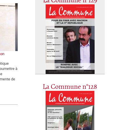
La Commune n°129
ion
itique
soumettre à
ne
rmente de
La Commune n°128