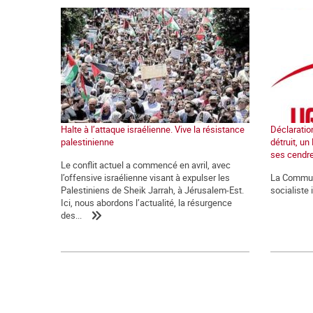
Halte à l’attaque israélienne. Vive la résistance
Déclaration
palestinienne
détruit, un
ses cendr
Le conflit actuel a commencé en avril, avec
l’offensive israélienne visant à expulser les
La Commune
Palestiniens de Sheik Jarrah, à Jérusalem-Est.
socialiste 
Ici, nous abordons l’actualité, la résurgence
des...