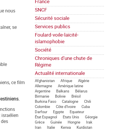
France
SNCF
que nous
Sécurité sociale
Services publics
aîner, se
Foulard-voile-laïcité-
islamophobie
Société
Chroniques d'une chute de
Régime
ible
Actualité internationale
Afghanistan
Afrique
Algérie
iens, ce film
Allemagne
Amérique latine
Argentine
Balkans
Bélarus
Birmanie
Bolivie
Brésil
estiniens.
Burkina Faso
Catalogne
Chili
Colombie
Côte d'Ivoire
Cuba
anctions
Darfour
Egypte
Equateur
 israélien
État Espagnol
Etats Unis
Géorgie
s des
Grèce
Guinée
Hongrie
Irak
Iran
Italie
Kenya
Kurdistan