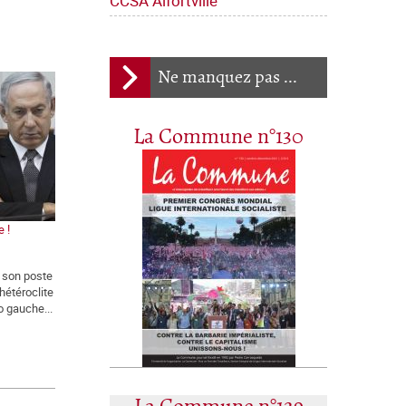
CCSA Alfortville
Ne manquez pas ...
La Commune n°130
e !
r son poste
hétéroclite
o gauche...