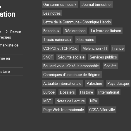
,
Qui sommes-nous ?
Journal trimestriel
ation
Les nôtres
Lettre de la Commune - Chronique Hebdo
Editoriaux
Déclarations
La lettre de liaison
– 2 : Retour
 reçues
Tracts nationaux
Bloc-notes
marxiste de
CCI-POI et TCI- POid
Mélenchon - FI
France
SNCF
Sécurité sociale
Services publics
sme en
Foulard-voile-laïcité-islamophobie
Société
istoire
Chroniques d'une chute de Régime
Actualité internationale
Palestine
Pays Basque
Europe
Dossiers
Histoire
International
MST
Notes de Lecture
NPA
Page Web Internationale
CCSA Alfortville