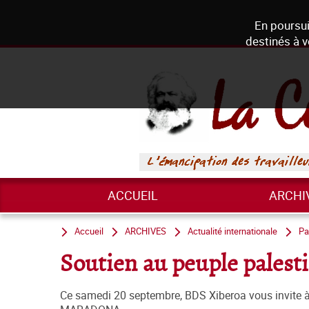
En poursui
destinés à v
ACCUEIL
ARCHI
Accueil
ARCHIVES
Actualité internationale
Pa
Soutien au peuple palest
Ce samedi 20 septembre, BDS Xiberoa vous invite 