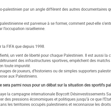
élo-palestinien par un angle diffèrent des autres documentaires 
lestinienne est parvenue à se former, comment peut-elle s’entr
ar l’occupation israélienne.
ar la FIFA que depuis 1998.
ierté, un vent de liberté pour chaque Palestinien. Il est aussi la c
i détruisent des infrastructures sportives, empêchent des matchs
 en toute impunité.
nages de joueurs, d’historiens ou de simples supporters palestin
pose aux Palestiniens.
e sera parmi nous pour un débat sur la situation des sportifs pal
relaye la campagne internationale Boycott Désinvestissements S
rcer des pressions économiques et politiques jusqu’à ce que l’Etat
 dans les territoires occupés palestiniens et reconnaisse les droit