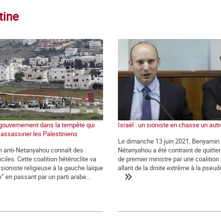
tine
n gouvernement dans la tempête qui
Israël : un sioniste en chasse un autr
 assassiner les Palestiniens
Le dimanche 13 juin 2021, Benyamin
on anti-Netanyahou connaît des
Nétanyahou a été contraint de quitte
iciles. Cette coalition hétéroclite va
de premier ministre par une coalition 
 sioniste religieuse à la gauche laïque
allant de la droite extrême à la pseud
e” en passant par un parti arabe...