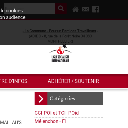
 de cookies
son audience.
- La Commune - Pour un Parti des Travailleurs
-
(ADIDO - 8, rue de la Forêt Noire 34 080
MONTPELLIER)
TRE D'INFOS
ADHÉRER / SOUTENIR
Catégories
CCI-POI et TCI- POid
Mélenchon - FI
 RAMALLAH’S