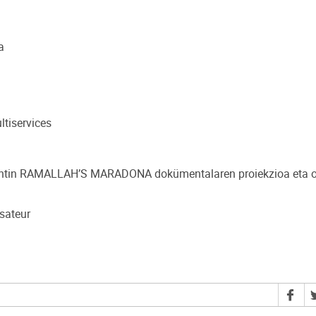
a
ltiservices
lentin RAMALLAH’S MARADONA dokümentalaren proiekzioa eta o
isateur