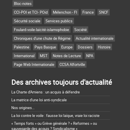
Bloc-notes
CCI-POI et TCI- POid
Mélenchon - FI
France
SNCF
Sécurité sociale
Services publics
Foulard-voile-laïcité-islamophobie
Société
Chroniques d'une chute de Régime
Actualité internationale
Palestine
Pays Basque
Europe
Dossiers
Histoire
International
MST
Notes de Lecture
NPA
Page Web Internationale
CCSA Alfortville
Des archives toujours d'actualité
La Charte d'Amiens : un acquis à défendre
La matrice d'une loi anti-syndicale
Nos origines...
La loi contre le voile : fausse loi laïque, vraie loi raciste
« Temps forts » ou Grève générale ? « Reformes » ou
sauvegarde des acquis ? Syndicalisme «