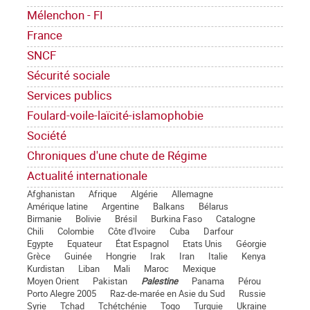
Mélenchon - FI
France
SNCF
Sécurité sociale
Services publics
Foulard-voile-laïcité-islamophobie
Société
Chroniques d'une chute de Régime
Actualité internationale
Afghanistan
Afrique
Algérie
Allemagne
Amérique latine
Argentine
Balkans
Bélarus
Birmanie
Bolivie
Brésil
Burkina Faso
Catalogne
Chili
Colombie
Côte d'Ivoire
Cuba
Darfour
Egypte
Equateur
État Espagnol
Etats Unis
Géorgie
Grèce
Guinée
Hongrie
Irak
Iran
Italie
Kenya
Kurdistan
Liban
Mali
Maroc
Mexique
Moyen Orient
Pakistan
Palestine
Panama
Pérou
Porto Alegre 2005
Raz-de-marée en Asie du Sud
Russie
Syrie
Tchad
Tchétchénie
Togo
Turquie
Ukraine