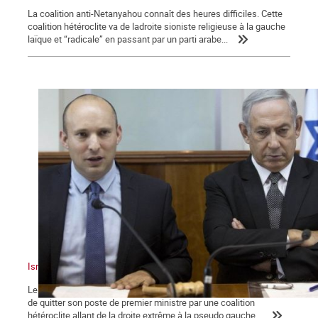
La coalition anti-Netanyahou connaît des heures difficiles. Cette
coalition hétéroclite va de ladroite sioniste religieuse à la gauche
laïque et “radicale” en passant par un parti arabe...
Israël : un sioniste en chasse un autre !
Le dimanche 13 juin 2021, Benyamin Nétanyahou a été contraint
de quitter son poste de premier ministre par une coalition
hétéroclite allant de la droite extrême à la pseudo gauche...