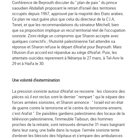
Conférence de Beyrouth discuter du " plan de paix " du prince
saoudien Abdallah proposant le retrait d'Israël des territoires
occupés depuis 1967, approuvé par la majorité des Etats arabes.
Ce plan ne vaut guère plus que celui du directeur de la C.I.A,
Tenet, et que les recommandations du sénateur Mitchell, bien
que sa proposition implique un recul territorial réel de l'occupation
sioniste. Zinni rédige un compromis que Sharon accepte avec
quelques correctifs ; l'Autorité palestinienne fait attendre sa
réponse et Sharon refuse le départ d'Arafat pour Beyrouth. Mais
l'illusion d'un accord est répandue au siège d'Arafat. Puis, les
attentats-suicides reprennent à Nétanya le 27 mars, à Tel-Aviv le
29 et à Haïfa le 30.
Une volonté d'extermination
La pression sioniste autour d'Arafat se resserre : les cloisons des
pièces où il est reclus sont le dernier " rempart " qui le sépare des
forces armées sionistes, et Sharon annonce : " Israël est en état
de guerre contre le terrorisme et le centre du terrorisme ennemi,
c'est Arafat ". De paisibles gardiens palestiniens des locaux de la
télévision palestinienne, l'immeuble Taïboun, des hommes
proches de la retraite, sont retrouvés dimanche 31 mars baignant
dans leur sang, une balle dans la nuque. l'armée sioniste tente
d'enlever les blessés des hôpitaux et s'empare des ambulances