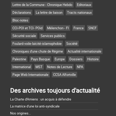
Lettre de la Commune - Chronique Hebdo
Editoriaux
Déclarations
La lettre de liaison
Tracts nationaux
Bloc-notes
CCI-POI et TCI- POid
Mélenchon - FI
France
SNCF
Sécurité sociale
Services publics
Foulard-voile-laïcité-islamophobie
Société
Chroniques d'une chute de Régime
Actualité internationale
Palestine
Pays Basque
Europe
Dossiers
Histoire
International
MST
Notes de Lecture
NPA
Page Web Internationale
CCSA Alfortville
Des archives toujours d'actualité
La Charte d'Amiens : un acquis à défendre
La matrice d'une loi anti-syndicale
Nos origines...