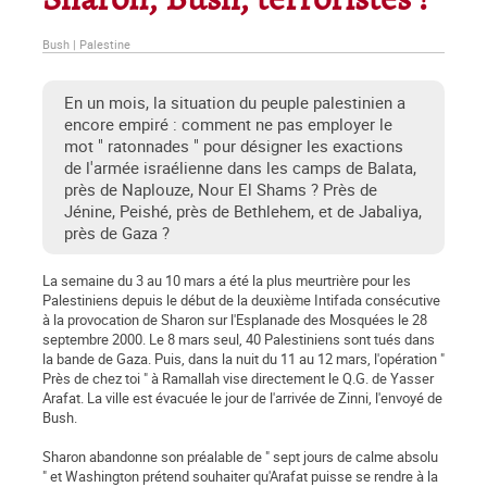
Sharon, Bush, terroristes !
Bush | Palestine
En un mois, la situation du peuple palestinien a
encore empiré : comment ne pas employer le
mot " ratonnades " pour désigner les exactions
de l'armée israélienne dans les camps de Balata,
près de Naplouze, Nour El Shams ? Près de
Jénine, Peishé, près de Bethlehem, et de Jabaliya,
près de Gaza ?
La semaine du 3 au 10 mars a été la plus meurtrière pour les
Palestiniens depuis le début de la deuxième Intifada consécutive
à la provocation de Sharon sur l'Esplanade des Mosquées le 28
septembre 2000. Le 8 mars seul, 40 Palestiniens sont tués dans
la bande de Gaza. Puis, dans la nuit du 11 au 12 mars, l'opération "
Près de chez toi " à Ramallah vise directement le Q.G. de Yasser
Arafat. La ville est évacuée le jour de l'arrivée de Zinni, l'envoyé de
Bush.
Sharon abandonne son préalable de " sept jours de calme absolu
" et Washington prétend souhaiter qu'Arafat puisse se rendre à la