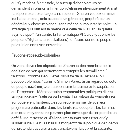
qui s'y rendent. A ce stade, beaucoup d'observateurs se
demandent si Sharon a l'intention d'éliminer physiquement Arafat.
La réponse est plus large, à notre sens : Sharon veut exterminer
les Palestiniens ; cela s'appelle un génocide, perpétré par un
général aux cheveux blancs, sans mèche ni moustache noire. La
stratégie qu'il suit est la même que celle de G. Bush : la guerre "
asymétrique ", l'un contre la fantomatique Al Qaïda (et contre les
peuples d'Afghanistan et d'ailleurs), et l'autre contre le peuple
palestinien dans son ensemble.
Faucons et pseudo-colombes
On vient de voir les objectifs de Sharon et des membres de la
coalition de son gouvernement, y compris les travaillistes "
faucons " comme Ben Eliezer, ministre de la Défense, ou "
pseudo-colombes " comme Shimon Peres. Si on regarde du côté
du peuple israélien, c'est au contraire la crainte et l'exaspération
qui l'emportent. Même certains responsables politiques disent
leur peur devant l'attitude de l'armée. Les mères de conscrits ne
sont guère enchantées, c'est un euphémisme, de voir leur
progéniture patrouiller dans les territoires occupés ; les familles
sionistes moyennes ne peuvent plus envisager d'aller prendre un
café à une terrasse ou d'aller au restaurant sans risquer d'y
laisser la vie. C'est là un résultat objectif de la politique de Sharon,
qui prétendait assurer à ses concitoyens la paix et la sécurité,