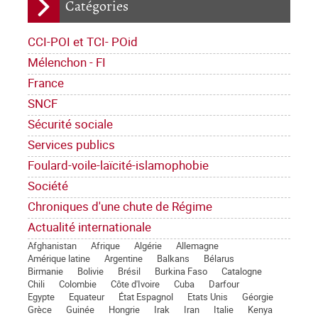
Catégories
CCI-POI et TCI- POid
Mélenchon - FI
France
SNCF
Sécurité sociale
Services publics
Foulard-voile-laïcité-islamophobie
Société
Chroniques d'une chute de Régime
Actualité internationale
Afghanistan
Afrique
Algérie
Allemagne
Amérique latine
Argentine
Balkans
Bélarus
Birmanie
Bolivie
Brésil
Burkina Faso
Catalogne
Chili
Colombie
Côte d'Ivoire
Cuba
Darfour
Egypte
Equateur
État Espagnol
Etats Unis
Géorgie
Grèce
Guinée
Hongrie
Irak
Iran
Italie
Kenya