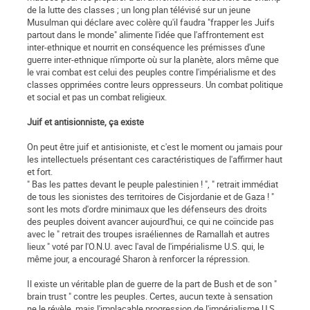
de la lutte des classes ; un long plan télévisé sur un jeune
Musulman qui déclare avec colère qu'il faudra "frapper les Juifs
partout dans le monde" alimente l'idée que l'affrontement est
inter-ethnique et nourrit en conséquence les prémisses d'une
guerre inter-ethnique n'importe où sur la planète, alors même que
le vrai combat est celui des peuples contre l'impérialisme et des
classes opprimées contre leurs oppresseurs. Un combat politique
et social et pas un combat religieux.
Juif et antisionniste, ça existe
On peut être juif et antisioniste, et c'est le moment ou jamais pour
les intellectuels présentant ces caractéristiques de l'affirmer haut
et fort.
" Bas les pattes devant le peuple palestinien ! ", " retrait immédiat
de tous les sionistes des territoires de Cisjordanie et de Gaza ! "
sont les mots d'ordre minimaux que les défenseurs des droits
des peuples doivent avancer aujourd'hui, ce qui ne coïncide pas
avec le " retrait des troupes israéliennes de Ramallah et autres
lieux " voté par l'O.N.U. avec l'aval de l'impérialisme U.S. qui, le
même jour, a encouragé Sharon à renforcer la répression.
Il existe un véritable plan de guerre de la part de Bush et de son "
brain trust " contre les peuples. Certes, aucun texte à sensation
ne le révèle, mais l'implacable progression de l'impérialisme U.S.