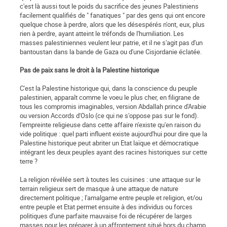
c'est là aussi tout le poids du sacrifice des jeunes Palestiniens
facilement qualifiés de " fanatiques " par des gens qui ont encore
quelque chose à perdre, alors que les désespérés n'ont, eux, plus
rien à perdre, ayant atteint le tréfonds de l'humiliation. Les
masses palestiniennes veulent leur patrie, et il ne s'agit pas d'un
bantoustan dans la bande de Gaza ou d'une Cisjordanie éclatée.
Pas de paix sans le droit à la Palestine historique
C'est la Palestine historique qui, dans la conscience du peuple
palestinien, apparaît comme le voeu le plus cher, en filigrane de
tous les compromis imaginables, version Abdallah prince d'Arabie
ou version Accords d'Oslo (ce qui ne s'oppose pas sur le fond).
l'empreinte religieuse dans cette affaire n'existe qu'en raison du
vide politique : quel parti influent existe aujourd'hui pour dire que la
Palestine historique peut abriter un Etat laïque et démocratique
intégrant les deux peuples ayant des racines historiques sur cette
terre ?
La religion révélée sert à toutes les cuisines : une attaque sur le
terrain religieux sert de masque à une attaque de nature
directement politique ; l'amalgame entre peuple et religion, et/ou
entre peuple et Etat permet ensuite à des individus ou forces
politiques d'une parfaite mauvaise foi de récupérer de larges
masses pour les préparer à un affrontement situé hors du champ