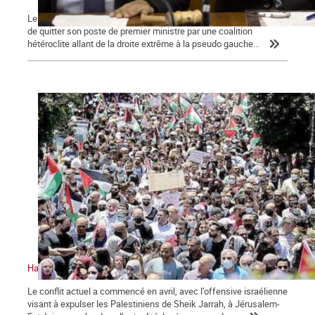
Le dimanche 13 juin 2021, Benyamin Nétanyahou a été contraint
de quitter son poste de premier ministre par une coalition
hétéroclite allant de la droite extrême à la pseudo gauche...
Halte à l’attaque israélienne. Vive la résistance palestinienne
Le conflit actuel a commencé en avril, avec l’offensive israélienne
visant à expulser les Palestiniens de Sheik Jarrah, à Jérusalem-