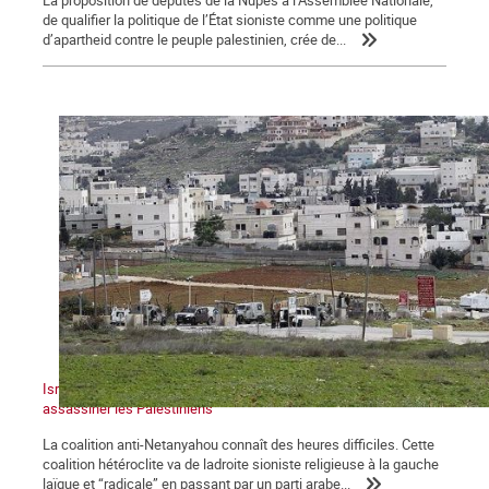
La proposition de députés de la Nupes à l’Assemblée Nationale,
de qualifier la politique de l’État sioniste comme une politique
d’apartheid contre le peuple palestinien, crée de...
Israël : un gouvernement dans la tempête qui continue à
assassiner les Palestiniens
La coalition anti-Netanyahou connaît des heures difficiles. Cette
coalition hétéroclite va de ladroite sioniste religieuse à la gauche
laïque et “radicale” en passant par un parti arabe...