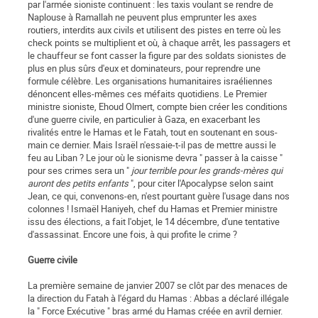
par l'armée sioniste continuent : les taxis voulant se rendre de
Naplouse à Ramallah ne peuvent plus emprunter les axes
routiers, interdits aux civils et utilisent des pistes en terre où les
check points se multiplient et où, à chaque arrêt, les passagers et
le chauffeur se font casser la figure par des soldats sionistes de
plus en plus sûrs d'eux et dominateurs, pour reprendre une
formule célèbre. Les organisations humanitaires israéliennes
dénoncent elles-mêmes ces méfaits quotidiens. Le Premier
ministre sioniste, Ehoud Olmert, compte bien créer les conditions
d'une guerre civile, en particulier à Gaza, en exacerbant les
rivalités entre le Hamas et le Fatah, tout en soutenant en sous-
main ce dernier. Mais Israël n'essaie-t-il pas de mettre aussi le
feu au Liban ? Le jour où le sionisme devra " passer à la caisse "
pour ses crimes sera un "
jour terrible pour les grands-mères qui
auront des petits enfants
", pour citer l'Apocalypse selon saint
Jean, ce qui, convenons-en, n'est pourtant guère l'usage dans nos
colonnes ! Ismaël Haniyeh, chef du Hamas et Premier ministre
issu des élections, a fait l'objet, le 14 décembre, d'une tentative
d'assassinat. Encore une fois, à qui profite le crime ?
Guerre civile
La première semaine de janvier 2007 se clôt par des menaces de
la direction du Fatah à l'égard du Hamas : Abbas a déclaré illégale
la " Force Exécutive " bras armé du Hamas créée en avril dernier.