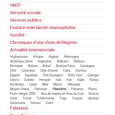
SNCF
Sécurité sociale
Services publics
Foulard-voile-laïcité-islamophobie
Société
Chroniques d'une chute de Régime
Actualité internationale
Afghanistan
Afrique
Algérie
Allemagne
Amérique latine
Argentine
Balkans
Bélarus
Birmanie
Bolivie
Brésil
Burkina Faso
Catalogne
Chili
Colombie
Côte d'Ivoire
Cuba
Darfour
Egypte
Equateur
État Espagnol
Etats Unis
Géorgie
Grèce
Guinée
Hongrie
Irak
Iran
Italie
Kenya
Kurdistan
Liban
Mali
Maroc
Mexique
Moyen Orient
Pakistan
Palestine
Panama
Pérou
Porto Alegre 2005
Raz-de-marée en Asie du Sud
Russie
Syrie
Tchad
Tchétchénie
Togo
Turquie
Ukraine
Venezuela
Yémen
Zaïre
Palestine