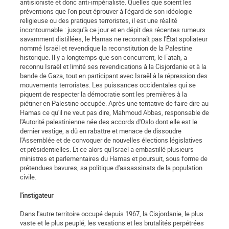
antisioniste et donc anti-impérialiste. Quelles que soient les
préventions que l'on peut éprouver à l'égard de son idéologie
religieuse ou des pratiques terroristes, il est une réalité
incontournable : jusqu'à ce jour et en dépit des récentes rumeurs
savamment distillées, le Hamas ne reconnaît pas l'État spoliateur
nommé Israël et revendique la reconstitution de la Palestine
historique. Il y a longtemps que son concurrent, le Fatah, a
reconnu Israël et limité ses revendications à la Cisjordanie et à la
bande de Gaza, tout en participant avec Israël à la répression des
mouvements terroristes. Les puissances occidentales qui se
piquent de respecter la démocratie sont les premières à la
piétiner en Palestine occupée. Après une tentative de faire dire au
Hamas ce qu'il ne veut pas dire, Mahmoud Abbas, responsable de
l'Autorité palestinienne née des accords d'Oslo dont elle est le
dernier vestige, a dû en rabattre et menace de dissoudre
l'Assemblée et de convoquer de nouvelles élections législatives
et présidentielles. Et ce alors qu'Israël a embastillé plusieurs
ministres et parlementaires du Hamas et poursuit, sous forme de
prétendues bavures, sa politique d'assassinats de la population
civile.
l'instigateur
Dans l'autre territoire occupé depuis 1967, la Cisjordanie, le plus
vaste et le plus peuplé, les vexations et les brutalités perpétrées