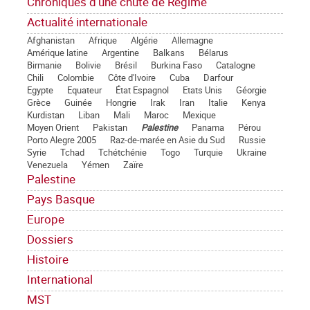
Chroniques d'une chute de Régime
Actualité internationale
Afghanistan
Afrique
Algérie
Allemagne
Amérique latine
Argentine
Balkans
Bélarus
Birmanie
Bolivie
Brésil
Burkina Faso
Catalogne
Chili
Colombie
Côte d'Ivoire
Cuba
Darfour
Egypte
Equateur
État Espagnol
Etats Unis
Géorgie
Grèce
Guinée
Hongrie
Irak
Iran
Italie
Kenya
Kurdistan
Liban
Mali
Maroc
Mexique
Moyen Orient
Pakistan
Palestine
Panama
Pérou
Porto Alegre 2005
Raz-de-marée en Asie du Sud
Russie
Syrie
Tchad
Tchétchénie
Togo
Turquie
Ukraine
Venezuela
Yémen
Zaïre
Palestine
Pays Basque
Europe
Dossiers
Histoire
International
MST