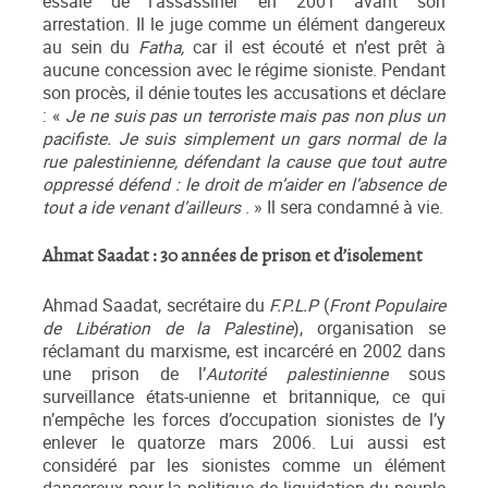
essaie de l’assassiner en 2001 avant son
arrestation. Il le juge comme un élément dangereux
au sein du
Fatha,
car il est écouté et n’est prêt à
aucune concession avec le régime sioniste. Pendant
son procès, il dénie toutes les accusations et déclare
: «
Je ne suis pas un terroriste mais pas non plus un
pacifiste. Je suis simplement un gars normal de la
rue palestinienne, défendant la cause que tout autre
oppressé défend : le droit de m’aider en l’absence de
tout a
ide venant d’ailleurs
. » Il sera condamné à vie.
Ahmat Saadat : 30 années de prison et d’isolement
Ahmad Saadat, secrétaire du
F.P.L.P
(
Front Populaire
de Libération de la Palestine
), organisation se
réclamant du marxisme, est incarcéré en 2002 dans
une prison de l’
Autorité
p
alestinienne
sous
surveillance états-unienne et britannique, ce qui
n’empêche les forces d’occupation sionistes de l’y
enlever le quatorze mars 2006. Lui aussi est
considéré par les sionistes comme un élément