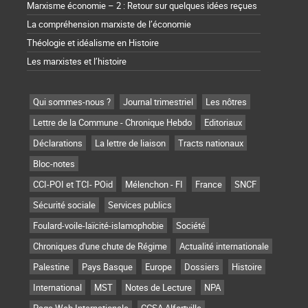
Marxisme économie – 2 : Retour sur quelques idées reçues
La compréhension marxiste de l’économie
Théologie et idéalisme en Histoire
Les marxistes et l’histoire
Qui sommes-nous ?
Journal trimestriel
Les nôtres
Lettre de la Commune - Chronique Hebdo
Editoriaux
Déclarations
La lettre de liaison
Tracts nationaux
Bloc-notes
CCI-POI et TCI- POid
Mélenchon - FI
France
SNCF
Sécurité sociale
Services publics
Foulard-voile-laïcité-islamophobie
Société
Chroniques d'une chute de Régime
Actualité internationale
Palestine
Pays Basque
Europe
Dossiers
Histoire
International
MST
Notes de Lecture
NPA
Page Web Internationale
CCSA Alfortville