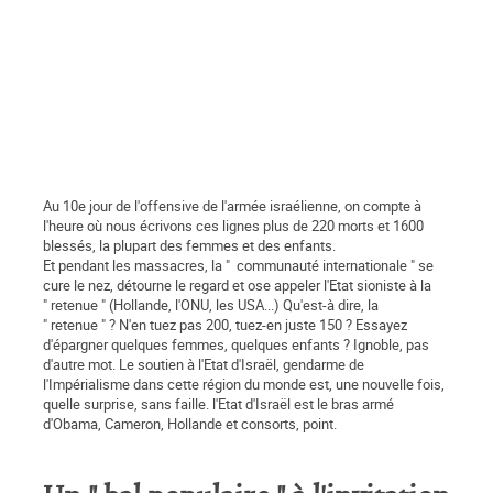
Au 10e jour de l'offensive de l'armée israélienne, on compte à
l'heure où nous écrivons ces lignes plus de 220 morts et 1600
blessés, la plupart des femmes et des enfants.
Et pendant les massacres, la " communauté internationale " se
cure le nez, détourne le regard et ose appeler l'Etat sioniste à la
" retenue " (Hollande, l'ONU, les USA...) Qu'est-à dire, la
" retenue " ? N'en tuez pas 200, tuez-en juste 150 ? Essayez
d'épargner quelques femmes, quelques enfants ? Ignoble, pas
d'autre mot. Le soutien à l'Etat d'Israël, gendarme de
l'Impérialisme dans cette région du monde est, une nouvelle fois,
quelle surprise, sans faille. l'Etat d'Israël est le bras armé
d'Obama, Cameron, Hollande et consorts, point.