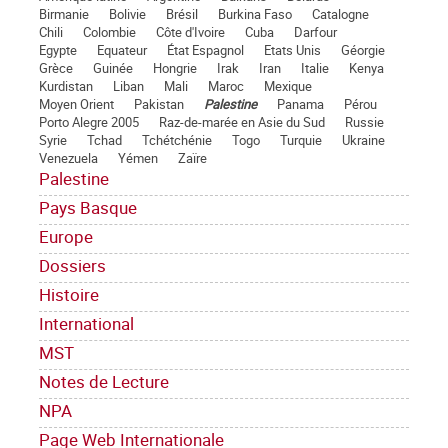
Birmanie
Bolivie
Brésil
Burkina Faso
Catalogne
Chili
Colombie
Côte d'Ivoire
Cuba
Darfour
Egypte
Equateur
État Espagnol
Etats Unis
Géorgie
Grèce
Guinée
Hongrie
Irak
Iran
Italie
Kenya
Kurdistan
Liban
Mali
Maroc
Mexique
Moyen Orient
Pakistan
Palestine
Panama
Pérou
Porto Alegre 2005
Raz-de-marée en Asie du Sud
Russie
Syrie
Tchad
Tchétchénie
Togo
Turquie
Ukraine
Venezuela
Yémen
Zaïre
Palestine
Pays Basque
Europe
Dossiers
Histoire
International
MST
Notes de Lecture
NPA
Page Web Internationale