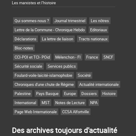
Les marxistes et l’histoire
Qui sommes-nous ?
Journal trimestriel
Les nôtres
Lettre de la Commune - Chronique Hebdo
Editoriaux
Déclarations
La lettre de liaison
Tracts nationaux
Bloc-notes
CCI-POI et TCI- POid
Mélenchon - FI
France
SNCF
Sécurité sociale
Services publics
Foulard-voile-laïcité-islamophobie
Société
Chroniques d'une chute de Régime
Actualité internationale
Palestine
Pays Basque
Europe
Dossiers
Histoire
International
MST
Notes de Lecture
NPA
Page Web Internationale
CCSA Alfortville
Des archives toujours d'actualité