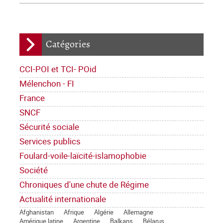
Catégories
CCI-POI et TCI- POid
Mélenchon - FI
France
SNCF
Sécurité sociale
Services publics
Foulard-voile-laïcité-islamophobie
Société
Chroniques d'une chute de Régime
Actualité internationale
Afghanistan
Afrique
Algérie
Allemagne
Amérique latine
Argentine
Balkans
Bélarus