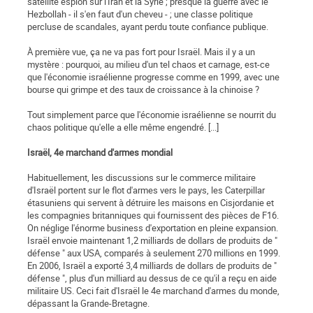
satellite espion sur l'Iran et la Syrie ; presque la guerre avec le
Hezbollah - il s'en faut d'un cheveu - ; une classe politique
percluse de scandales, ayant perdu toute confiance publique.
À première vue, ça ne va pas fort pour Israël. Mais il y a un
mystère : pourquoi, au milieu d'un tel chaos et carnage, est-ce
que l'économie israélienne progresse comme en 1999, avec une
bourse qui grimpe et des taux de croissance à la chinoise ?
Tout simplement parce que l'économie israélienne se nourrit du
chaos politique qu'elle a elle même engendré. [...]
Israël, 4e marchand d'armes mondial
Habituellement, les discussions sur le commerce militaire
d'Israël portent sur le flot d'armes vers le pays, les Caterpillar
étasuniens qui servent à détruire les maisons en Cisjordanie et
les compagnies britanniques qui fournissent des pièces de F16.
On néglige l'énorme business d'exportation en pleine expansion.
Israël envoie maintenant 1,2 milliards de dollars de produits de "
défense " aux USA, comparés à seulement 270 millions en 1999.
En 2006, Israël a exporté 3,4 milliards de dollars de produits de "
défense ", plus d'un milliard au dessus de ce qu'il a reçu en aide
militaire US. Ceci fait d'Israël le 4e marchand d'armes du monde,
dépassant la Grande-Bretagne.