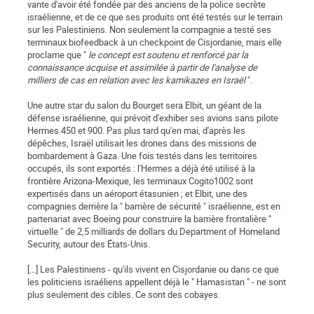
vante d'avoir été fondée par des anciens de la police secrète
israélienne, et de ce que ses produits ont été testés sur le terrain
sur les Palestiniens. Non seulement la compagnie a testé ses
terminaux biofeedback à un checkpoint de Cisjordanie, mais elle
proclame que "
le concept est soutenu et renforcé par la
connaissance acquise et assimilée à partir de l'analyse de
milliers de cas en relation avec les kamikazes en Israël
".
Une autre star du salon du Bourget sera Elbit, un géant de la
défense israélienne, qui prévoit d'exhiber ses avions sans pilote
Hermes 450 et 900. Pas plus tard qu'en mai, d'après les
dépêches, Israël utilisait les drones dans des missions de
bombardement à Gaza. Une fois testés dans les territoires
occupés, ils sont exportés : l'Hermes a déjà été utilisé à la
frontière Arizona-Mexique, les terminaux Cogito1002 sont
expertisés dans un aéroport étasunien ; et Elbit, une des
compagnies derrière la " barrière de sécurité " israélienne, est en
partenariat avec Boeing pour construire la barrière frontalière "
virtuelle " de 2,5 milliards de dollars du Department of Homeland
Security, autour des États-Unis.
[...] Les Palestiniens - qu'ils vivent en Cisjordanie ou dans ce que
les politiciens israéliens appellent déjà le " Hamasistan " - ne sont
plus seulement des cibles. Ce sont des cobayes.