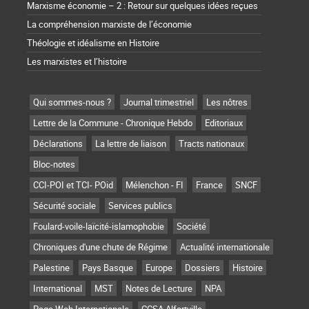
Marxisme économie – 2 : Retour sur quelques idées reçues
La compréhension marxiste de l’économie
Théologie et idéalisme en Histoire
Les marxistes et l’histoire
Qui sommes-nous ?
Journal trimestriel
Les nôtres
Lettre de la Commune - Chronique Hebdo
Editoriaux
Déclarations
La lettre de liaison
Tracts nationaux
Bloc-notes
CCI-POI et TCI- POid
Mélenchon - FI
France
SNCF
Sécurité sociale
Services publics
Foulard-voile-laïcité-islamophobie
Société
Chroniques d'une chute de Régime
Actualité internationale
Palestine
Pays Basque
Europe
Dossiers
Histoire
International
MST
Notes de Lecture
NPA
Page Web Internationale
CCSA Alfortville