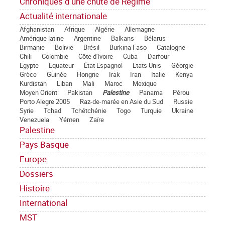
Chroniques d'une chute de Régime
Actualité internationale
Afghanistan
Afrique
Algérie
Allemagne
Amérique latine
Argentine
Balkans
Bélarus
Birmanie
Bolivie
Brésil
Burkina Faso
Catalogne
Chili
Colombie
Côte d'Ivoire
Cuba
Darfour
Egypte
Equateur
État Espagnol
Etats Unis
Géorgie
Grèce
Guinée
Hongrie
Irak
Iran
Italie
Kenya
Kurdistan
Liban
Mali
Maroc
Mexique
Moyen Orient
Pakistan
Palestine
Panama
Pérou
Porto Alegre 2005
Raz-de-marée en Asie du Sud
Russie
Syrie
Tchad
Tchétchénie
Togo
Turquie
Ukraine
Venezuela
Yémen
Zaïre
Palestine
Pays Basque
Europe
Dossiers
Histoire
International
MST