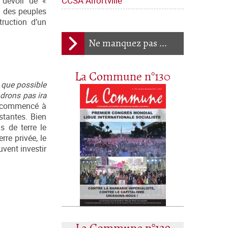
CCSA Alfortville
 devoir de «
u des peuples
truction d’un
Ne manquez pas ...
La Commune n°130
) que possible
ndrons pas ira
 a commencé à
stantes. Bien
s de terre le
rre privée, le
uvent investir