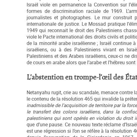
Israël viole en permanence la Convention sur l’él
formes de discrimination raciale de 1969. L’ar
journalistes et photographes. Le mur construit p
internationale de justice. Le Mossad pratique l’éli
1949 qui reconnait le droit des Palestiniens chass
viole le Pacte international des droits civils et politi
de la minorité arabe israélienne ; Israël continue 
israéliens, ou à des Palestiniens vivant en Isra
Palestiniens et des Arabes israéliens, ceux-ci ne 
de cours en arabe alors que l’arabe et l’hébreu son
L’abstention en trompe-l’œil des État
Netanyahu rugit, crie au scandale, menace contre la 
le contenu de la résolution 465 qui invalide la prét
inadmissible de l’acquisition de territoire par la forc
le transfert des colons israéliens, dans la confi
palestiniens qui sont opérés en violation du droit 
que d’une pause. Ce nouveau texte réclame d’Israël
est une régression si l’on se réfère à la résolutio