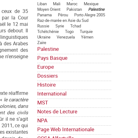
Liban
Mali
Maroc
Mexique
Moyen Orient
Pakistan
Palestine
, ceux de 35
Panama
Pérou
Porto Alegre 2005
l par la Cour
Raz-de-marée en Asie du Sud
raël le 12 mai
Russie
Syrie
Tchad
rs debout. Il
Tchétchénie
Togo
Turquie
t linguistiques
Ukraine
Venezuela
Yémen
Zaïre
r à des Arabes
Palestine
eignement des
ne n’enseigne
Pays Basque
Europe
Dossiers
Histoire
International
exte réaffirme
 «
le caractère
MST
colonies, dans
Notes de Lecture
nt des civils
ûr il ne s’agit
NPA
 2011, ce qui
Page Web Internationale
ies existantes