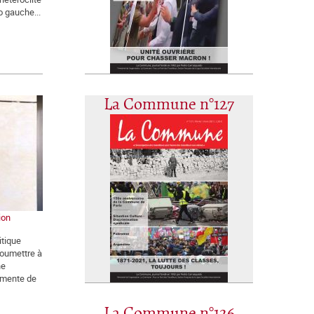
o gauche...
La Commune n°127
ion
itique
soumettre à
ne
rmente de
La Commune n°126