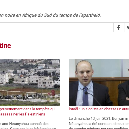
on noire en Afrique du Sud du temps de l’apartheid.
tine
n gouvernement dans la tempête qui
Israël : un sioniste en chasse un autr
 assassiner les Palestiniens
Le dimanche 13 juin 2021, Benyamin
on anti-Netanyahou connaît des
Nétanyahou a été contraint de quitte
iciles. Cette coalition hétéroclite va
de premier ministre par une coalition 