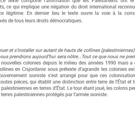
Le texte comporte l’affirmation que les Palestiniens ont le
ts, ce qui implique une négation du droit international reconn
 légitime. En dernier lieu le texte ouvre la voie à la cons
ivés de tous leurs droits démocratiques.
ruer et s’installer sur autant de hauts de collines (palestiniennes
 nous prendrons aujourd’hui sera nôtre...Tout ce que nous ne pre
, de nouvelles colonies depuis le milieu des années 1990 mais
llines en Cisjordanie sous prétexte d’agrandir les colonies exi
 gouvernement sioniste s’est arrangé pour que ces colonisation
utes pièces, qui établit une distinction entre terre de l’État et te
palestiniennes en terres d’État. Le tour étant joué, les colons pe
n terres palestiniennes protégés par l’armée sioniste.