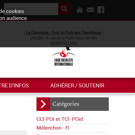
 de cookies
son audience.
- La Commune - Pour un Parti des Travailleurs
-
(ADIDO - 8, rue de la Forêt Noire 34 080
MONTPELLIER)
TRE D'INFOS
ADHÉRER / SOUTENIR
Catégories
CCI-POI et TCI- POid
Mélenchon - FI