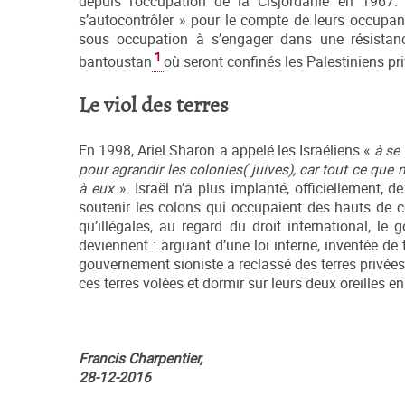
depuis l’occupation de la Cisjordanie en 1967. 
s’autocontrôler » pour le compte de leurs occupan
sous occupation à s’engager dans une résistance
1
bantoustan
où seront confinés les Palestiniens pr
Le viol des terres
En 1998, Ariel Sharon a appelé les Israéliens «
à se 
pour agrandir les colonies( juives), car tout ce que
à eux
». Israël n’a plus implanté, officiellement
soutenir les colons qui occupaient des hauts de co
qu’illégales, au regard du droit international, le
deviennent : arguant d’une loi interne, inventée de to
gouvernement sioniste a reclassé des terres privées 
ces terres volées et dormir sur leurs deux oreilles e
Francis Charpentier,
28-12-2016