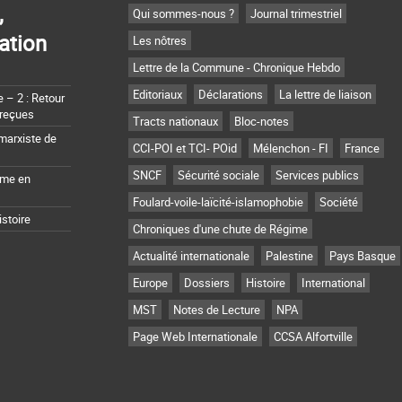
,
Qui sommes-nous ?
Journal trimestriel
ation
Les nôtres
Lettre de la Commune - Chronique Hebdo
Editoriaux
Déclarations
La lettre de liaison
– 2 : Retour
 reçues
Tracts nationaux
Bloc-notes
marxiste de
CCI-POI et TCI- POid
Mélenchon - FI
France
SNCF
Sécurité sociale
Services publics
sme en
Foulard-voile-laïcité-islamophobie
Société
istoire
Chroniques d'une chute de Régime
Actualité internationale
Palestine
Pays Basque
Europe
Dossiers
Histoire
International
MST
Notes de Lecture
NPA
Page Web Internationale
CCSA Alfortville