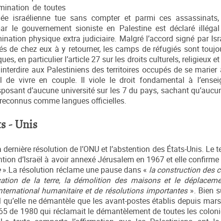
imination de toutes
mée israélienne tue sans compter et parmi ces assassinats
ar le gouvernement sioniste en Palestine est déclaré illéga
mination physique extra judiciaire. Malgré l’accord signé par Is
és de chez eux à y retourner, les camps de réfugiés sont toujou
ques, en particulier l’article 27 sur les droits culturels, religieux e
à interdire aux Palestiniens des territoires occupés de se marie
ël de vivre en couple. Il viole le droit fondamental à l’ens
disposant d’aucune université sur les 7 du pays, sachant qu’aucu
t reconnus comme langues officielles.
s - Unis
dernière résolution de l’ONU et l’abstention des États-Unis. Le t
ention d’Israël à avoir annexé Jérusalem en 1967 et elle confirme
e
».La résolution réclame une pause dans «
la construction des 
scation de la terre, la démolition des maisons et le déplaceme
international humanitaire et de résolutions importantes
». Bien s
 qu’elle ne démantèle que les avant-postes établis depuis mars
n 465 de 1980 qui réclamait le démantèlement de toutes les colon