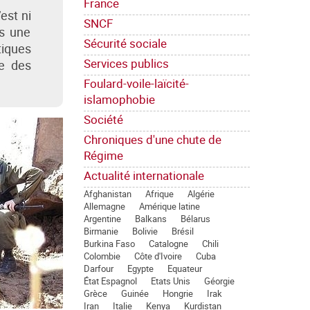
France
est ni
SNCF
ns une
Sécurité sociale
tiques
Services publics
ue des
Foulard-voile-laïcité-
islamophobie
Société
Chroniques d'une chute de
Régime
Actualité internationale
Afghanistan
Afrique
Algérie
Allemagne
Amérique latine
Argentine
Balkans
Bélarus
Birmanie
Bolivie
Brésil
Burkina Faso
Catalogne
Chili
Colombie
Côte d'Ivoire
Cuba
Darfour
Egypte
Equateur
État Espagnol
Etats Unis
Géorgie
Grèce
Guinée
Hongrie
Irak
Iran
Italie
Kenya
Kurdistan