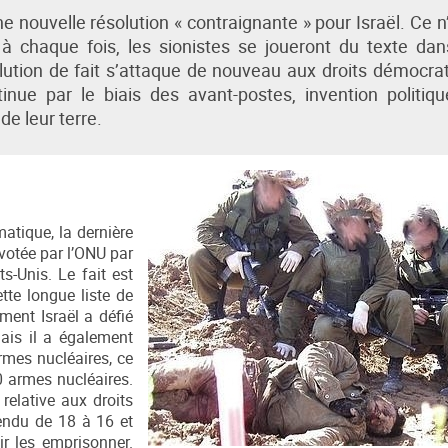
 nouvelle résolution « contraignante » pour Israël. Ce n’
à chaque fois, les sionistes se joueront du texte da
solution de fait s’attaque de nouveau aux droits démocra
tinue par le biais des avant-postes, invention politiq
de leur terre.
atique, la dernière
é votée par l’ONU par
s-Unis. Le fait est
tte longue liste de
ment Israël a défié
ais il a également
armes nucléaires, ce
0 armes nucléaires.
relative aux droits
cendu de 18 à 16 et
ir les emprisonner.