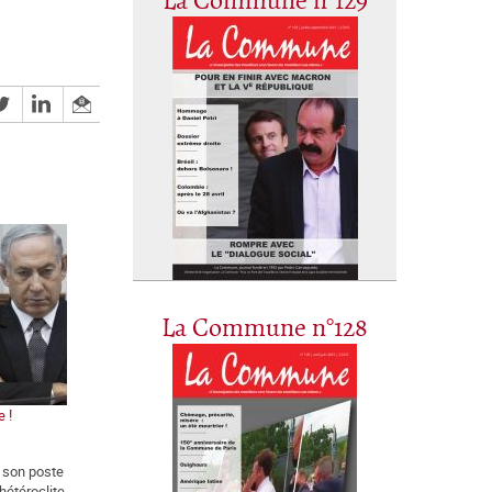
La Commune n°129
La Commune n°128
e !
r son poste
hétéroclite