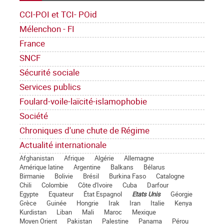
CCI-POI et TCI- POid
Mélenchon - FI
France
SNCF
Sécurité sociale
Services publics
Foulard-voile-laïcité-islamophobie
Société
Chroniques d'une chute de Régime
Actualité internationale
Afghanistan
Afrique
Algérie
Allemagne
Amérique latine
Argentine
Balkans
Bélarus
Birmanie
Bolivie
Brésil
Burkina Faso
Catalogne
Chili
Colombie
Côte d'Ivoire
Cuba
Darfour
Egypte
Equateur
État Espagnol
Etats Unis
Géorgie
Grèce
Guinée
Hongrie
Irak
Iran
Italie
Kenya
Kurdistan
Liban
Mali
Maroc
Mexique
Moyen Orient
Pakistan
Palestine
Panama
Pérou