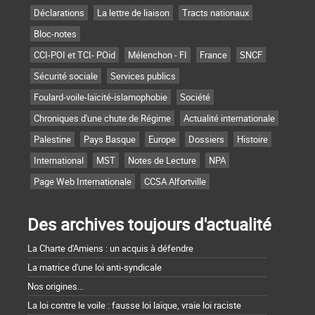
Déclarations
La lettre de liaison
Tracts nationaux
Bloc-notes
CCI-POI et TCI- POid
Mélenchon - FI
France
SNCF
Sécurité sociale
Services publics
Foulard-voile-laïcité-islamophobie
Société
Chroniques d'une chute de Régime
Actualité internationale
Palestine
Pays Basque
Europe
Dossiers
Histoire
International
MST
Notes de Lecture
NPA
Page Web Internationale
CCSA Alfortville
Des archives toujours d'actualité
La Charte d'Amiens : un acquis à défendre
La matrice d'une loi anti-syndicale
Nos origines...
La loi contre le voile : fausse loi laïque, vraie loi raciste