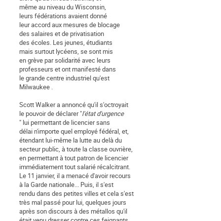
même au niveau du Wisconsin,
leurs fédérations avaient donné
leur accord aux mesures de blocage
des salaires et de privatisation
des écoles. Les jeunes, étudiants
mais surtout lycéens, se sont mis
en grève par solidarité avec leurs
professeurs et ont manifesté dans
le grande centre industriel qu'est
Milwaukee .
Scott Walker a annoncé qu'il s'octroyait
le pouvoir de déclarer "
l'état d'urgence
" lui permettant de licencier sans
délai n'importe quel employé fédéral, et,
étendant lui-même la lutte au delà du
secteur public, à toute la classe ouvrière,
en permettant à tout patron de licencier
immédiatement tout salarié récalcitrant.
Le 11 janvier, il a menacé d'avoir recours
à la Garde nationale... Puis, il s'est
rendu dans des petites villes et cela s'est
très mal passé pour lui, quelques jours
après son discours à des métallos qu'il
était venu dresser contre ces feignants