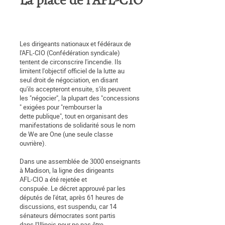
La place de l'AFL-CIO
Les dirigeants nationaux et fédéraux de
l'AFL-CIO (Confédération syndicale)
tentent de circonscrire l'incendie. Ils
limitent l'objectif officiel de la lutte au
seul droit de négociation, en disant
qu'ils accepteront ensuite, s'ils peuvent
les "négocier", la plupart des "concessions
" exigées pour "rembourser la
dette publique", tout en organisant des
manifestations de solidarité sous le nom
de We are One (une seule classe
ouvrière).
Dans une assemblée de 3000 enseignants
à Madison, la ligne des dirigeants
AFL-CIO a été rejetée et
conspuée. Le décret approuvé par les
députés de l'état, après 61 heures de
discussions, est suspendu, car 14
sénateurs démocrates sont partis
dans l'Illinois pour ne pas être