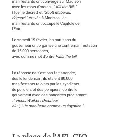
manifestants ont convergé sur Madison
avec les mots d'ordres : "
Kill the Bill
! "
(Tuer le décret) et "
Scott Mubarak,
dégage
! " Arrivés à Madison, les
manifestants ont occupé le Capitole de
l'Etat.
Le samedi 19 février, les partisans du
gouverneur ont organisé une contremanifestation
de 15 000 personnes,
avec comme mot d'ordre
Pass the bill
.
La réponse ne s'est pas fait attendre,
dès le lendemain, ils étaient 80.000
manifestants rejoints par les syndicats
de policiers et des pompiers, contre le
gouverneur avec des pancartes proclamant
: "
Hosni Walker : Dictateur
élu ", " Je manifeste comme un égyptien ".
0