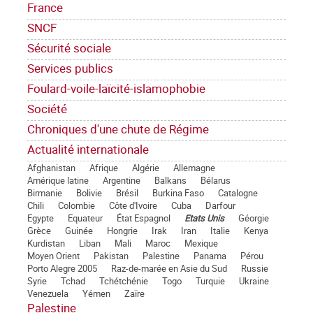
France
SNCF
Sécurité sociale
Services publics
Foulard-voile-laïcité-islamophobie
Société
Chroniques d'une chute de Régime
Actualité internationale
Afghanistan
Afrique
Algérie
Allemagne
Amérique latine
Argentine
Balkans
Bélarus
Birmanie
Bolivie
Brésil
Burkina Faso
Catalogne
Chili
Colombie
Côte d'Ivoire
Cuba
Darfour
Egypte
Equateur
État Espagnol
Etats Unis
Géorgie
Grèce
Guinée
Hongrie
Irak
Iran
Italie
Kenya
Kurdistan
Liban
Mali
Maroc
Mexique
Moyen Orient
Pakistan
Palestine
Panama
Pérou
Porto Alegre 2005
Raz-de-marée en Asie du Sud
Russie
Syrie
Tchad
Tchétchénie
Togo
Turquie
Ukraine
Venezuela
Yémen
Zaïre
Palestine