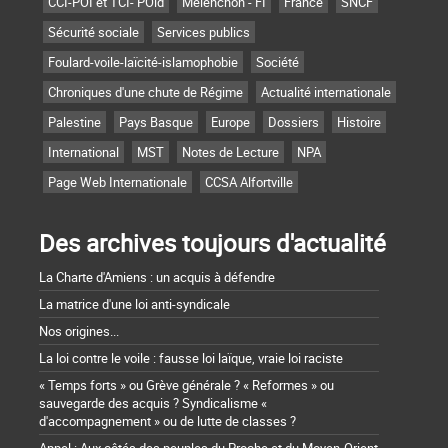
CCI-POI et TCI- POid
Mélenchon - FI
France
SNCF
Sécurité sociale
Services publics
Foulard-voile-laïcité-islamophobie
Société
Chroniques d'une chute de Régime
Actualité internationale
Palestine
Pays Basque
Europe
Dossiers
Histoire
International
MST
Notes de Lecture
NPA
Page Web Internationale
CCSA Alfortville
Des archives toujours d'actualité
La Charte d'Amiens : un acquis à défendre
La matrice d'une loi anti-syndicale
Nos origines...
La loi contre le voile : fausse loi laïque, vraie loi raciste
« Temps forts » ou Grève générale ? « Reformes » ou
sauvegarde des acquis ? Syndicalisme «
d'accompagnement » ou de lutte de classes ?