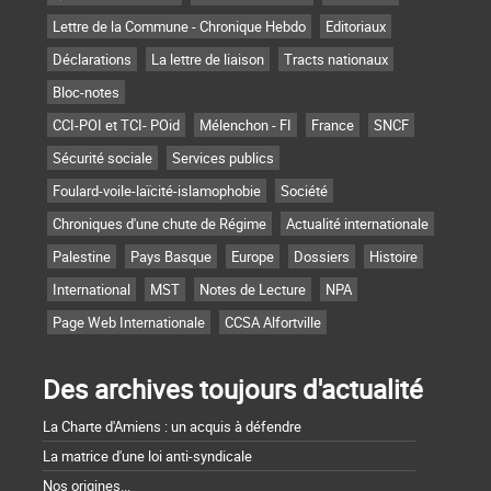
Lettre de la Commune - Chronique Hebdo
Editoriaux
Déclarations
La lettre de liaison
Tracts nationaux
Bloc-notes
CCI-POI et TCI- POid
Mélenchon - FI
France
SNCF
Sécurité sociale
Services publics
Foulard-voile-laïcité-islamophobie
Société
Chroniques d'une chute de Régime
Actualité internationale
Palestine
Pays Basque
Europe
Dossiers
Histoire
International
MST
Notes de Lecture
NPA
Page Web Internationale
CCSA Alfortville
Des archives toujours d'actualité
La Charte d'Amiens : un acquis à défendre
La matrice d'une loi anti-syndicale
Nos origines...