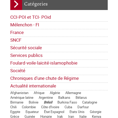
Catégories
CCI-POI et TCI- POid
Mélenchon - FI
France
SNCF
Sécurité sociale
Services publics
Foulard-voile-laïcité-islamophobie
Société
Chroniques d'une chute de Régime
Actualité internationale
Afghanistan
Afrique
Algérie
Allemagne
Amérique latine
Argentine
Balkans
Bélarus
Birmanie
Bolivie
Brésil
Burkina Faso
Catalogne
Chili
Colombie
Côte d'Ivoire
Cuba
Darfour
Egypte
Equateur
État Espagnol
Etats Unis
Géorgie
Grèce
Guinée
Hongrie
Irak
Iran
Italie
Kenya