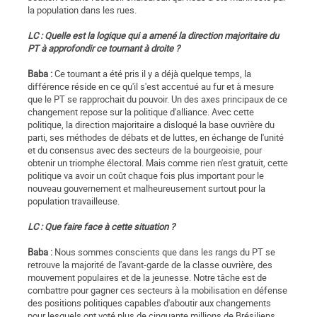
la population dans les rues.
LC : Quelle est la logique qui a amené la direction majoritaire du
PT à approfondir ce tournant à droite ?
Baba :
Ce tournant a été pris il y a déjà quelque temps, la
différence réside en ce qu'il s'est accentué au fur et à mesure
que le PT se rapprochait du pouvoir. Un des axes principaux de ce
changement repose sur la politique d'alliance. Avec cette
politique, la direction majoritaire a disloqué la base ouvrière du
parti, ses méthodes de débats et de luttes, en échange de l'unité
et du consensus avec des secteurs de la bourgeoisie, pour
obtenir un triomphe électoral. Mais comme rien n'est gratuit, cette
politique va avoir un coût chaque fois plus important pour le
nouveau gouvernement et malheureusement surtout pour la
population travailleuse.
LC : Que faire face à cette situation ?
Baba :
Nous sommes conscients que dans les rangs du PT se
retrouve la majorité de l'avant-garde de la classe ouvrière, des
mouvement populaires et de la jeunesse. Notre tâche est de
combattre pour gagner ces secteurs à la mobilisation en défense
des positions politiques capables d'aboutir aux changements
pour lesquels ont voté plus de cinquante millions de Brésiliens.