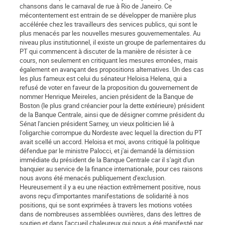
chansons dans le carnaval de rue à Rio de Janeiro. Ce
mécontentement est entrain de se développer de manière plus
accélérée chez les travailleurs des services publics, qui sont le
plus menacés par les nouvelles mesures gouvernementales. Au
niveau plus institutionnel, il existe un groupe de parlementaires du
PT qui commencent à discuter de la manière de résister à ce
cours, non seulement en critiquant les mesures erronées, mais
également en avançant des propositions alternatives. Un des cas
les plus fameux est celui du sénateur Heloisa Helena, qui a
refusé de voter en faveur de la proposition du gouvernement de
nommer Henrique Meireles, ancien président de la Banque de
Boston (le plus grand créancier pour la dette extérieure) président
de la Banque Centrale, ainsi que de désigner comme président du
Sénat l'ancien président Sarney, un vieux politicien lié à
l'oligarchie corrompue du Nordeste avec lequel la direction du PT
avait scellé un accord. Heloisa et moi, avons critiqué la politique
défendue par le ministre Palocci, et j'ai demandé la démission
immédiate du président de la Banque Centrale car il s'agit d'un
banquier au service de la finance internationale, pour ces raisons
nous avons été menacés publiquement d'exclusion.
Heureusement il y a eu une réaction extrêmement positive, nous
avons reçu d'importantes manifestations de solidarité à nos
positions, qui se sont exprimées à travers les motions votées
dans de nombreuses assemblées ouvrières, dans des lettres de
soutien et dans l'accueil chaleureux qui nous a été manifesté par