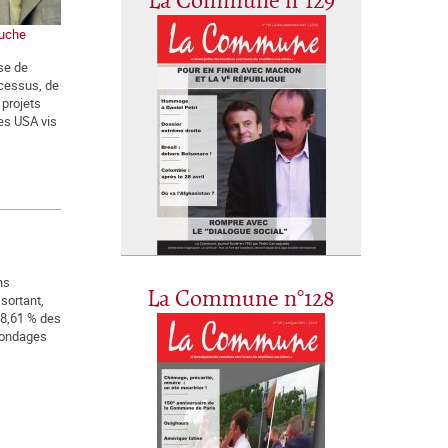
La Commune n°129
auche
se de
cessus, de
projets
des USA vis
ns
La Commune n°128
 sortant,
48,61 % des
 sondages