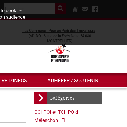
 de cookies
son audience.
- La Commune - Pour un Parti des Travailleurs
-
(ADIDO - 8, rue de la Forêt Noire 34 080
MONTPELLIER)
TRE D'INFOS
ADHÉRER / SOUTENIR
Catégories
CCI-POI et TCI- POid
Mélenchon - FI