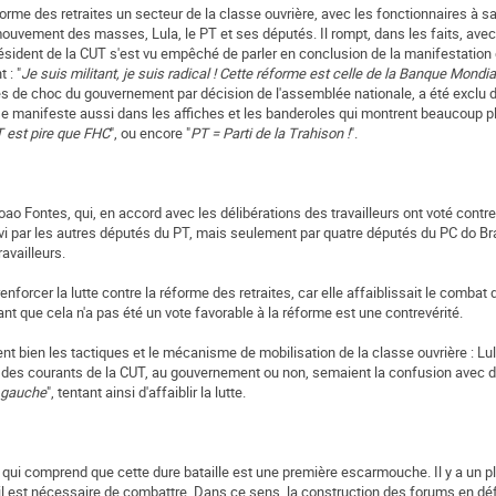
forme des retraites un secteur de la classe ouvrière, avec les fonctionnaires à sa
 mouvement des masses, Lula, le PT et ses députés. Il rompt, dans les faits, avec
ésident de la CUT s'est vu empêché de parler en conclusion de la manifestation 
 : "
Je suis militant, je suis radical ! Cette réforme est celle de la Banque Mondial
pes de choc du gouvernement par décision de l'assemblée nationale, a été exclu 
e manifeste aussi dans les affiches et les banderoles qui montrent beaucoup p
T est pire que FHC
", ou encore "
PT = Parti de la Trahison !
".
o Fontes, qui, en accord avec les délibérations des travailleurs ont voté contr
suivi par les autres députés du PT, mais seulement par quatre députés du PC do Bra
availleurs.
enforcer la lutte contre la réforme des retraites, car elle affaiblissait le combat 
isant que cela n'a pas été un vote favorable à la réforme est une contrevérité.
t bien les tactiques et le mécanisme de mobilisation de la classe ouvrière : Lula
e des courants de la CUT, au gouvernement ou non, semaient la confusion avec d
a gauche
", tentant ainsi d'affaiblir la lutte.
e qui comprend que cette dure bataille est une première escarmouche. Il y a un
u'il est nécessaire de combattre. Dans ce sens, la construction des forums en d