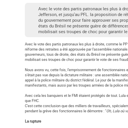
Avec le vote des partis patronaux les plus à d
Jefferson, et jusqu'au PFL. la proposition de 
du gouvernement pour faire approuver ses propo
états du Brésil ne présente guère de différenc
mobilisait ses troupes de choc pour garantir le
Avec le vote des partis patronaux les plus à droite, comme le PP
réforme des retraites a été approuvée par l'assemblée national
gouverneurs, tous de droite, des états du Brésil ne présente gu
mobilisait ses troupes de choc pour garantir le vote de ses frau
Nous avons vu, cette fois, l'emprisonnement de fonctionnaires et
s'était pas vue depuis la dictature militaire : une assemblée n
appel à la police militaire du district fédéral. Le jour de la man
manifestants, mais aussi par les troupes armées de la police mili
Avec cela les banquiers et le FMI étaient protégés de tout. Lula e
que FHC.
C'est cette conclusion que des milliers de travailleurs, spécialem
pendant la grève des fonctionnaires le démontre : "
Oh, Lula où v
La rupture