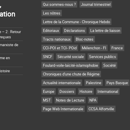
,
Qui sommes-nous ?
Journal trimestriel
ation
Les nôtres
Lettre de la Commune - Chronique Hebdo
Editoriaux
Déclarations
La lettre de liaison
– 2 : Retour
 reçues
Tracts nationaux
Bloc-notes
marxiste de
CCI-POI et TCI- POid
Mélenchon - FI
France
SNCF
Sécurité sociale
Services publics
sme en
Foulard-voile-laïcité-islamophobie
Société
istoire
Chroniques d'une chute de Régime
Actualité internationale
Palestine
Pays Basque
Europe
Dossiers
Histoire
International
MST
Notes de Lecture
NPA
Page Web Internationale
CCSA Alfortville