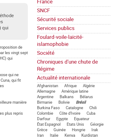
France
SNCF
méthode
Sécurité sociale
es
Services publics
) qui
Foulard-voile-laïcité-
islamophobie
roposition de
Société
r les vingt sept
FHC) qui
Chroniques d'une chute de
Régime
hose qui ne
Actualité internationale
Cuna, qui fit
Afghanistan
Afrique
Algérie
les
Allemagne
Amérique latine
Argentine
Balkans
Bélarus
Birmanie
Bolivie
Brésil
eilleure manière
Burkina Faso
Catalogne
Chili
Colombie
Côte d'Ivoire
Cuba
es plus repris
Darfour
Egypte
Equateur
État Espagnol
Etats Unis
Géorgie
Grèce
Guinée
Hongrie
Irak
Iran
Italie
Kenya
Kurdistan