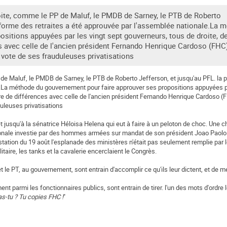
roite, comme le PP de Maluf, le PMDB de Sarney, le PTB de Roberto
réforme des retraites a été approuvée par l'assemblée nationale.La 
sitions appuyées par les vingt sept gouverneurs, tous de droite, d
es avec celle de l'ancien président Fernando Henrique Cardoso (FHC
 vote de ses frauduleuses privatisations
 de Maluf, le PMDB de Sarney, le PTB de Roberto Jefferson, et jusqu'au PFL. la p
e.La méthode du gouvernement pour faire approuver ses propositions appuyées pa
ère de différences avec celle de l'ancien président Fernando Henrique Cardoso (
duleuses privatisations
 jusqu'à la sénatrice Héloisa Helena qui eut à faire à un peloton de choc. Une c
ationale investie par des hommes armées sur mandat de son président Joao Paolo 
ifestation du 19 août l'esplanade des ministères n'était pas seulement remplie par 
taire, les tanks et la cavalerie encerclaient le Congrès.
t le PT, au gouvernement, sont entrain d'accomplir ce qu'ils leur dictent, et de m
ent parmi les fonctionnaires publics, sont entrain de tirer. l'un des mots d'ordre l
as-tu ? Tu copies FHC !
"