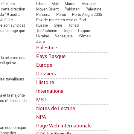
Liban
Mali
Maroc
Mexique
 tête, est
Moyen Orient
Pakistan
Palestine
 cette direction
Panama
Pérou
Porto Alegre 2005
du 19 août à
Raz-de-marée en Asie du Sud
e !
" . Le
Russie
Syrie
Tchad
de son syndicat
Tchétchénie
Togo
Turquie
lus de rage que
Ukraine
Venezuela
Yémen
Zaïre
Palestine
Pays Basque
e la réforme des
sil qui se
Europe
Dossiers
des travailleurs
Histoire
International
 et la majorité
MST
es réflexions du
Notes de Lecture
NPA
Page Web Internationale
 plan économique
éfense des