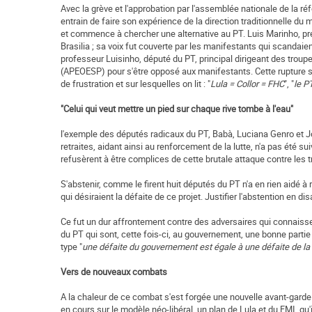
Avec la grève et l'approbation par l'assemblée nationale de la ré
entrain de faire son expérience de la direction traditionnelle du
et commence à chercher une alternative au PT. Luis Marinho, pr
Brasilia ; sa voix fut couverte par les manifestants qui scandaient
professeur Luisinho, député du PT, principal dirigeant des trou
(APEOESP) pour s'être opposé aux manifestants. Cette rupture s
de frustration et sur lesquelles on lit : "
Lula = Collor = FHC
", "
le P
"Celui qui veut mettre un pied sur chaque rive tombe à l'eau"
l'exemple des députés radicaux du PT, Babà, Luciana Genro et Joa
retraites, aidant ainsi au renforcement de la lutte, n'a pas été 
refusèrent à être complices de cette brutale attaque contre les tr
S'abstenir, comme le firent huit députés du PT n'a en rien aidé à r
qui désiraient la défaite de ce projet. Justifier l'abstention en d
Ce fut un dur affrontement contre des adversaires qui connaissen
du PT qui sont, cette fois-ci, au gouvernement, une bonne parti
type "
une défaite du gouvernement est égale à une défaite de l
Vers de nouveaux combats
A la chaleur de ce combat s'est forgée une nouvelle avant-gard
en cours sur le modèle néo-libéral, un plan de Lula et du FMI, q