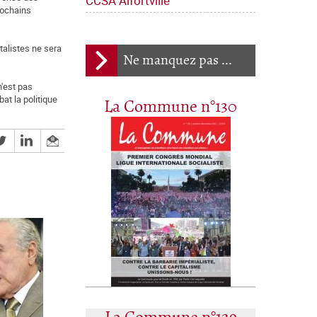
CCSA Alfortville
rochains
italistes ne sera
Ne manquez pas ...
n'est pas
at la politique
La Commune n°130