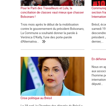
Pour le Parti des Travailleurs et Lula, la
Communiqu
conciliation de classes vaut mieux que chasser
section fr
Bolsonaro !
Internatio
Trois mois après le début de la mobilisation
Brésil, éco
contre le gouvernement du président Bolsonaro,
samedi 19 
La Commune a souhaité donner la parole à
descendre 
Verónica O'Kelly, l'une des porte-parole
président 
d'Alternativa...
dernier,...
En défense
Nous en ap
aux associ
l'homme po
internation
député...
Crise politique au Brésil
Le 18 avril, la Chambre des députés du Brésil a