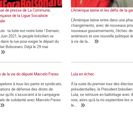
é de presse de La Commune,
L’Amérique latine et les défis de la g
ançaise de la Ligue Socialiste
L’Amérique latine entre dans une pha
nale
changements, avec de nouveaux pro
ute : ta lutte est notre lutte ! Demain,
nouveaux gouvernements, l'échec de 
Juin 2021, le peuple brésilien va
antérieurs et une nouvelle politique 
dans la rue pour exiger le départ du
à vis de la...
Jair Bolsonaro. Déjà le 29 mai
 de la vie du député Marcelo Freixo
Lula en échec
pelons à tous les partis et syndicats,
À la suite du premier tour des électio
ations de défense des droits de
présidentielles, le Président brésilien
ur qu'ils s'associent à la campagne
Lula, se retrouve en ballottage avec 
ale de solidarité avec Marcelo Freixo
voix, alors qu'à la mi-septembre les
le...