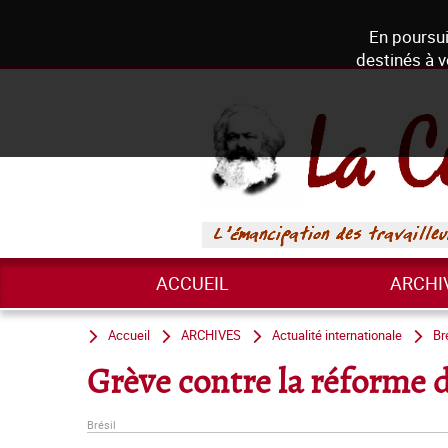
En poursui
destinés à v
ACCUEIL
ARCHI
Accueil
ARCHIVES
Actualité internationale
Br
Grève contre la réforme d
Brésil