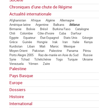
Chroniques d'une chute de Régime
Actualité internationale
Afghanistan
Afrique
Algérie
Allemagne
Amérique latine
Argentine
Balkans
Bélarus
Birmanie
Bolivie
Brésil
Burkina Faso
Catalogne
Chili
Colombie
Côte d'Ivoire
Cuba
Darfour
Egypte
Equateur
État Espagnol
Etats Unis
Géorgie
Grèce
Guinée
Hongrie
Irak
Iran
Italie
Kenya
Kurdistan
Liban
Mali
Maroc
Mexique
Moyen Orient
Pakistan
Palestine
Panama
Pérou
Porto Alegre 2005
Raz-de-marée en Asie du Sud
Russie
Syrie
Tchad
Tchétchénie
Togo
Turquie
Ukraine
Venezuela
Yémen
Zaïre
Palestine
Pays Basque
Europe
Dossiers
Histoire
International