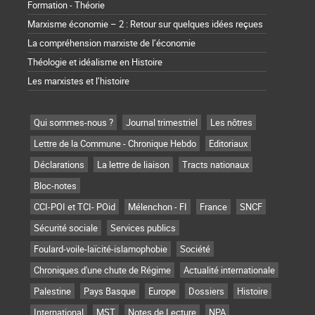
Formation - Théorie
Marxisme économie – 2 : Retour sur quelques idées reçues
La compréhension marxiste de l’économie
Théologie et idéalisme en Histoire
Les marxistes et l’histoire
Qui sommes-nous ?
Journal trimestriel
Les nôtres
Lettre de la Commune - Chronique Hebdo
Editoriaux
Déclarations
La lettre de liaison
Tracts nationaux
Bloc-notes
CCI-POI et TCI- POid
Mélenchon - FI
France
SNCF
Sécurité sociale
Services publics
Foulard-voile-laïcité-islamophobie
Société
Chroniques d'une chute de Régime
Actualité internationale
Palestine
Pays Basque
Europe
Dossiers
Histoire
International
MST
Notes de Lecture
NPA