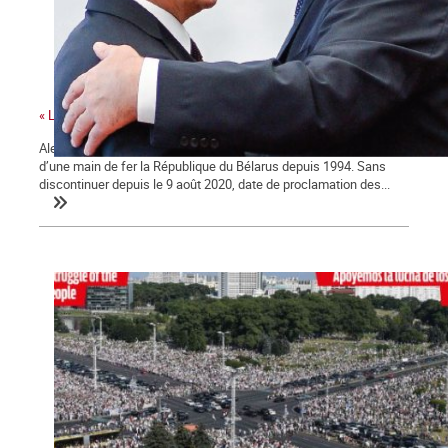
« La dictature commettra tous les crimes pour sa préservation »
Alexandre Loukachenko, le « dernier dictateur d’Europe », préside
d’une main de fer la République du Bélarus depuis 1994. Sans
discontinuer depuis le 9 août 2020, date de proclamation des...