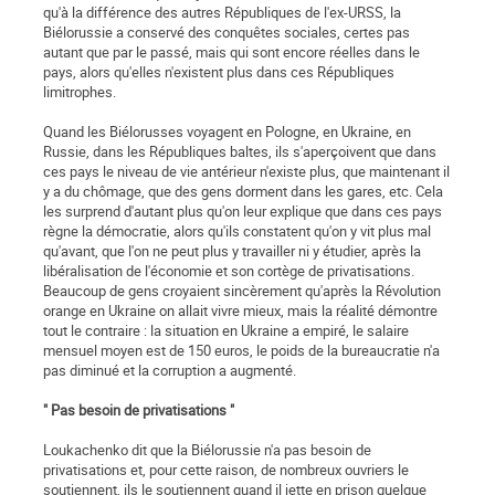
qu'à la différence des autres Républiques de l'ex-URSS, la
Biélorussie a conservé des conquêtes sociales, certes pas
autant que par le passé, mais qui sont encore réelles dans le
pays, alors qu'elles n'existent plus dans ces Républiques
limitrophes.
Quand les Biélorusses voyagent en Pologne, en Ukraine, en
Russie, dans les Républiques baltes, ils s'aperçoivent que dans
ces pays le niveau de vie antérieur n'existe plus, que maintenant il
y a du chômage, que des gens dorment dans les gares, etc. Cela
les surprend d'autant plus qu'on leur explique que dans ces pays
règne la démocratie, alors qu'ils constatent qu'on y vit plus mal
qu'avant, que l'on ne peut plus y travailler ni y étudier, après la
libéralisation de l'économie et son cortège de privatisations.
Beaucoup de gens croyaient sincèrement qu'après la Révolution
orange en Ukraine on allait vivre mieux, mais la réalité démontre
tout le contraire : la situation en Ukraine a empiré, le salaire
mensuel moyen est de 150 euros, le poids de la bureaucratie n'a
pas diminué et la corruption a augmenté.
" Pas besoin de privatisations "
Loukachenko dit que la Biélorussie n'a pas besoin de
privatisations et, pour cette raison, de nombreux ouvriers le
soutiennent, ils le soutiennent quand il jette en prison quelque