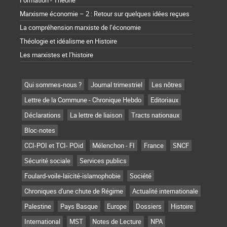
Formation - Théorie
Marxisme économie – 2 : Retour sur quelques idées reçues
La compréhension marxiste de l’économie
Théologie et idéalisme en Histoire
Les marxistes et l’histoire
Qui sommes-nous ?
Journal trimestriel
Les nôtres
Lettre de la Commune - Chronique Hebdo
Editoriaux
Déclarations
La lettre de liaison
Tracts nationaux
Bloc-notes
CCI-POI et TCI- POid
Mélenchon - FI
France
SNCF
Sécurité sociale
Services publics
Foulard-voile-laïcité-islamophobie
Société
Chroniques d'une chute de Régime
Actualité internationale
Palestine
Pays Basque
Europe
Dossiers
Histoire
International
MST
Notes de Lecture
NPA