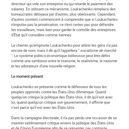
directeur qui vole son entreprise ou qui retarde le paiement des
salaires. En utilisant ce mécanisme, Loukachenko remplace des
bureaucrates déloyaux par d'autres, plus obéissants. Cependant,
d'autres ouvriers commencent à comprendre que si Loukachenko
n'impulse pas la privatisation, ce n'est certes pas pour défendre
les travailleurs, mais bien pour garder le contrôle des entreprises
d'État qu'il considère comme siennes.
Le chemin qu'emprunte Loukachenko pour attirer les gens n'a pas
encore de nom, mais il dit qu'il l'appellera "
socialisme de marché
". Le système politico-économique biélorusse peut être défini
comme une symbiose entre le tsarisme, le stalinisme, le nazisme
et les adorateurs d'une nouvelle religion.
Le moment présent
Loukachenko se présente comme le défenseur de tous les
peuples opprimés contre les États-Unis d'Amérique. Quand
quelqu'un critique la politique des États-Unis, il dit qu'il est avec
lui, quand quelqu'un critique son gouvernement, il affirme que
c'est parce qu'il est avec les États-Unis.
Dans la campagne électorale, il n'a pas perdu une occasion de se
montrer extrêmement critique envers la politique des États-Unis
et de l'Union Européenne afin de se présenter, par contraste,