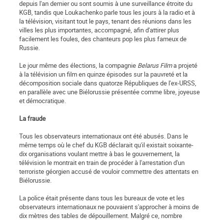
depuis l'an dernier ou sont soumis à une surveillance étroite du
KGB, tandis que Loukachenko parle tous les jours à la radio et à
la télévision, visitant tout le pays, tenant des réunions dans les
villes les plus importantes, accompagné, afin d'attirer plus
facilement les foules, des chanteurs pop les plus fameux de
Russie.
Le jour même des élections, la compagnie
Belarus Film
a projeté
à la télévision un film en quinze épisodes sur la pauvreté et la
décomposition sociale dans quatorze Républiques de l'ex-URSS,
en parallèle avec une Biélorussie présentée comme libre, joyeuse
et démocratique.
La fraude
Tous les observateurs internationaux ont été abusés. Dans le
même temps où le chef du KGB déclarait qu'il existait soixante-
dix organisations voulant mettre à bas le gouvernement, la
télévision le montrait en train de procéder à l'arrestation d'un
terroriste géorgien accusé de vouloir commettre des attentats en
Biélorussie.
La police était présente dans tous les bureaux de vote et les
observateurs internationaux ne pouvaient s'approcher à moins de
dix mètres des tables de dépouillement. Malgré ce, nombre