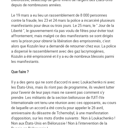
depuis de nombreuses années.
Le 19 mars a eu lieu un rassemblement de 8 000 personnes
contre la fraude, les 23 et 24 mars la police a incarcéré plusieurs
manifestants pour deux ou trois jours. Le 25 mars, le " Jour de la
Liberté ", le gouvernement n'a pas voulu de fêtes pour éviter tout
affrontement, mais malgré ce des manifestants se sont dirigés
vers la prison pour obtenir la libération des emprisonnés, c'est
alors que Kozulin leur a demandé de retourner chez eux. La police
a dispersé le rassemblement avec des gaz lacrymogènes,
Kozulin a été emprisonné et il y a eu de nombreux blessés parmi
les manifestants.
Que faire ?
Il y a des gens qui ne sont d'accord ni avec Loukachenko ni avec
les États-Unis, mais ils n'ont pas de programme, ils veulent lutter
pour l'avenir de leur pays mais ne savent pas comment s'y
prendre. Les militants de la section biélorusse de l'UIT-IVe
Internationale ont tenu une réunion avec ces opposants, au cours
de laquelle un accord a été conclu pour appeler le 26 avril,
anniversaire du désastre de Tchernobyl, à une manifestation
d'opposition, sur les mots d'ordre suivants : Non à Loukachenko !
Non aux États-Unis en Biélorussie ! Non à l'intervention de la