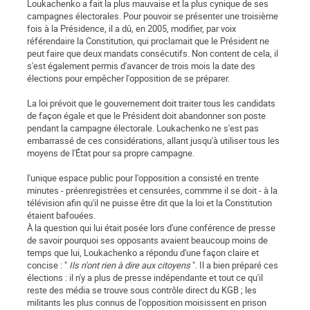
Loukachenko a fait la plus mauvaise et la plus cynique de ses
campagnes électorales. Pour pouvoir se présenter une troisième
fois à la Présidence, il a dû, en 2005, modifier, par voix
référendaire la Constitution, qui proclamait que le Président ne
peut faire que deux mandats consécutifs. Non content de cela, il
s'est également permis d'avancer de trois mois la date des
élections pour empêcher l'opposition de se préparer.
La loi prévoit que le gouvernement doit traiter tous les candidats
de façon égale et que le Président doit abandonner son poste
pendant la campagne électorale. Loukachenko ne s'est pas
embarrassé de ces considérations, allant jusqu'à utiliser tous les
moyens de l'État pour sa propre campagne.
l'unique espace public pour l'opposition a consisté en trente
minutes - préenregistrées et censurées, commme il se doit - à la
télévision afin qu'il ne puisse être dit que la loi et la Constitution
étaient bafouées.
À la question qui lui était posée lors d'une conférence de presse
de savoir pourquoi ses opposants avaient beaucoup moins de
temps que lui, Loukachenko a répondu d'une façon claire et
concise : "
Ils n'ont rien à dire aux citoyens
". Il a bien préparé ces
élections : il n'y a plus de presse indépendante et tout ce qu'il
reste des média se trouve sous contrôle direct du KGB ; les
militants les plus connus de l'opposition moisissent en prison