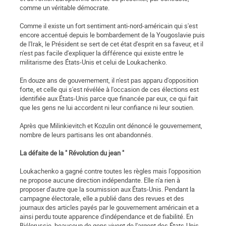
comme un véritable démocrate.
Comme il existe un fort sentiment anti-nord-américain qui s'est
encore accentué depuis le bombardement de la Yougoslavie puis
de l'Irak, le Président se sert de cet état d'esprit en sa faveur, et il
n'est pas facile d'expliquer la différence qui existe entre le
militarisme des États-Unis et celui de Loukachenko.
En douze ans de gouvernement, il n'est pas apparu d'opposition
forte, et celle qui s'est révélée à l'occasion de ces élections est
identifiée aux États-Unis parce que financée par eux, ce qui fait
que les gens ne lui accordent ni leur confiance ni leur soutien.
Après que Milinkievitch et Kozulin ont dénoncé le gouvernement,
nombre de leurs partisans les ont abandonnés.
La défaite de la " Révolution du jean "
Loukachenko a gagné contre toutes les règles mais l'opposition
ne propose aucune direction indépendante. Elle n'a rien à
proposer d'autre que la soumission aux États-Unis. Pendant la
campagne électorale, elle a publié dans des revues et des
journaux des articles payés par le gouvernement américain et a
ainsi perdu toute apparence d'indépendance et de fiabilité. En
Biélorussie, beaucoup de gens vivent de l'argent des États-Unis