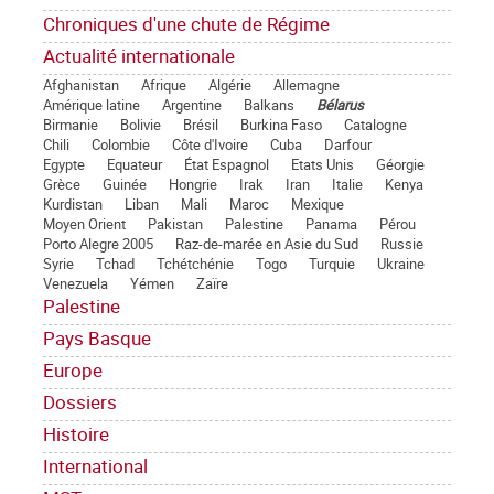
Chroniques d'une chute de Régime
Actualité internationale
Afghanistan
Afrique
Algérie
Allemagne
Amérique latine
Argentine
Balkans
Bélarus
Birmanie
Bolivie
Brésil
Burkina Faso
Catalogne
Chili
Colombie
Côte d'Ivoire
Cuba
Darfour
Egypte
Equateur
État Espagnol
Etats Unis
Géorgie
Grèce
Guinée
Hongrie
Irak
Iran
Italie
Kenya
Kurdistan
Liban
Mali
Maroc
Mexique
Moyen Orient
Pakistan
Palestine
Panama
Pérou
Porto Alegre 2005
Raz-de-marée en Asie du Sud
Russie
Syrie
Tchad
Tchétchénie
Togo
Turquie
Ukraine
Venezuela
Yémen
Zaïre
Palestine
Pays Basque
Europe
Dossiers
Histoire
International