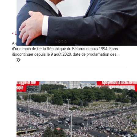
« La dictature commettra tous les crimes pour sa préservation »
Alexandre Loukachenko, le « dernier dictateur d’Europe », préside
d’une main de fer la République du Bélarus depuis 1994. Sans
discontinuer depuis le 9 août 2020, date de proclamation des...