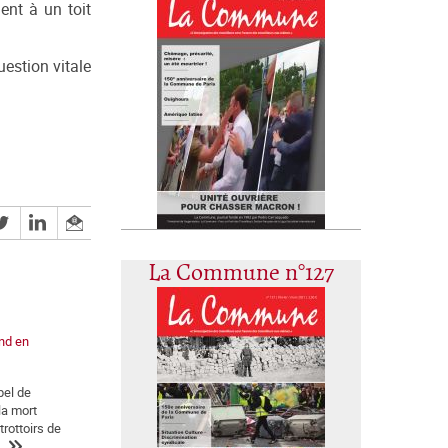
ient à un toit
uestion vitale
La Commune n°127
nd en
pel de
la mort
rottoirs de