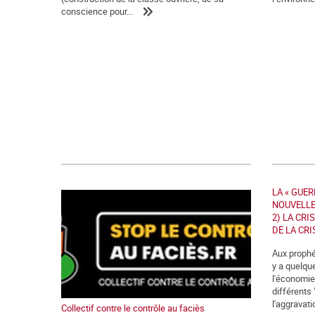
conscience pour...
LA « GUER
NOUVELLE 
2) LA CRI
DE LA CRI
Aux prophét
y a quelqu
l'économie
différents 
l'aggravatio
Collectif contre le contrôle au faciès