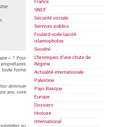
France
isme
SNCF
Sécurité sociale
n
Services publics
Foulard-voile-laïcité-
islamophobie
Société
Chroniques d'une chute de
aire
» ? Pour
Régime
 propriétaires
r toute forme
Actualité internationale
Palestine
Pour diminuer
Pays Basque
ois ans, voire
Europe
Dossiers
Histoire
International
ersonnelles au