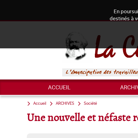
En poursui
destinés à v
ACCUEIL
ARCHI
Accueil
ARCHIVES
Société
Une nouvelle et néfaste