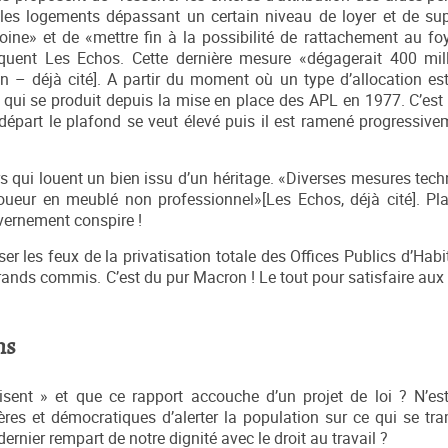
 les logements dépassant un certain niveau de loyer et de supe
ne» et de «mettre fin à la possibilité de rattachement au foy
quent Les Echos. Cette dernière mesure «dégagerait 400 mill
 – déjà cité]. A partir du moment où un type d’allocation est
 qui se produit depuis la mise en place des APL en 1977. C’est 
 départ le plafond se veut élevé puis il est ramené progressive
rs qui louent un bien issu d’un héritage. «Diverses mesures tech
loueur en meublé non professionnel»[Les Echos, déjà cité]. Pl
uvernement conspire !
er les feux de la privatisation totale des Offices Publics d’Hab
grands commis. C’est du pur Macron ! Le tout pour satisfaire aux
ns
sent » et que ce rapport accouche d’un projet de loi ? N’est
ières et démocratiques d’alerter la population sur ce qui se t
dernier rempart de notre dignité avec le droit au travail ?