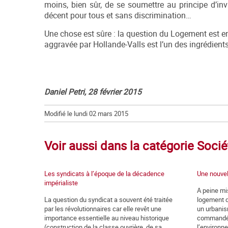
moins, bien sûr, de se soumettre au principe d’invio
décent pour tous et sans discrimination…
Une chose est sûre : la question du Logement est en 
aggravée par Hollande-Valls est l’un des ingrédient
Daniel Petri, 28 février 2015
Modifié le lundi 02 mars 2015
Voir aussi dans la catégorie Socié
Les syndicats à l’époque de la décadence
Une nouvel
impérialiste
A peine mis
La question du syndicat a souvent été traitée
logement di
par les révolutionnaires car elle revêt une
un urbanis
importance essentielle au niveau historique
commandé u
(construction de la classe ouvrière, de sa
l’environne