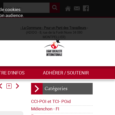
 de cookies
son audience.
- La Commune - Pour un Parti des Travailleurs
-
(ADIDO - 8, rue de la Forêt Noire 34 080
MONTPELLIER)
TRE D'INFOS
ADHÉRER / SOUTENIR
Catégories
CCI-POI et TCI- POid
Mélenchon - FI