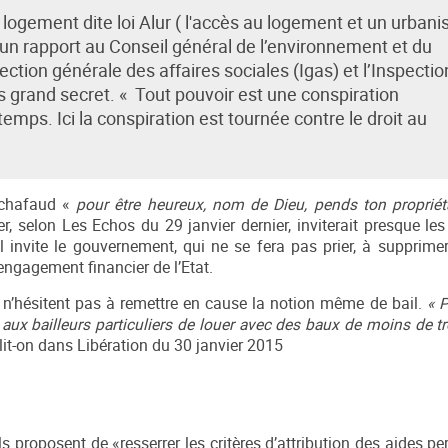
e logement dite loi Alur ( l'accès au logement et un urban
 rapport au Conseil général de l’environnement et du
tion générale des affaires sociales (Igas) et l’Inspectio
s grand secret. « Tout pouvoir est une conspiration
mps. Ici la conspiration est tournée contre le droit au
’échafaud «
pour être heureux, nom de Dieu, pends ton propriét
ier, selon Les Echos du 29 janvier dernier, inviterait presque les
il invite le gouvernement, qui ne se fera pas prier, à supprime
ngagement financier de l’Etat.
e n’hésitent pas à remettre en cause la notion même de bail.
« 
aux bailleurs particuliers de louer avec des baux de moins de tr
 lit-on dans Libération du 30 janvier 2015
Ils proposent de «resserrer les critères d’attribution des aides p