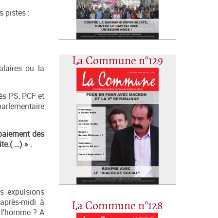
 pistes :
La Commune n°129
alaires ou la
tés PS, PCF et
 parlementaire
 paiement des
e.( …) » .
es expulsions
après-midi à
La Commune n°128
de l’homme ? A