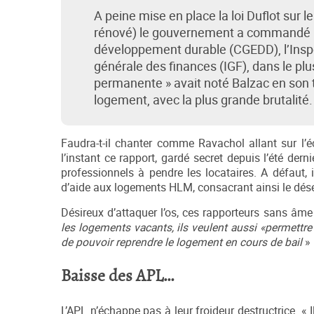
A peine mise en place la loi Duflot sur l
rénové) le gouvernement a commandé un
développement durable (CGEDD), l’Inspec
générale des finances (IGF), dans le plu
permanente » avait noté Balzac en son te
logement, avec la plus grande brutalité.
Faudra-t-il chanter comme Ravachol allant sur l
l’instant ce rapport, gardé secret depuis l’été dern
professionnels à pendre les locataires. A défaut, 
d’aide aux logements HLM, consacrant ainsi le dése
Désireux d’attaquer l’os, ces rapporteurs sans âm
les logements vacants, ils veulent aussi «permettre 
de pouvoir reprendre le logement en cours de bail
»
Baisse des APL…
L’APL n’échappe pas à leur froideur destructrice. « 