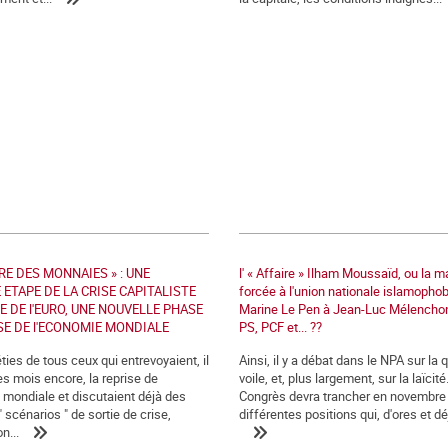
RE DES MONNAIES » : UNE
l' « Affaire » Ilham Moussaïd, ou la 
ETAPE DE LA CRISE CAPITALISTE
forcée à l'union nationale islamophob
SE DE l'EURO, UNE NOUVELLE PHASE
Marine Le Pen à Jean-Luc Mélenchon
SE DE l'ECONOMIE MONDIALE
PS, PCF et... ??
ies de tous ceux qui entrevoyaient, il
Ainsi, il y a débat dans le NPA sur la
es mois encore, la reprise de
voile, et, plus largement, sur la laïcité
 mondiale et discutaient déjà des
Congrès devra trancher en novembre
" scénarios " de sortie de crise,
différentes positions qui, d'ores et déj
n...