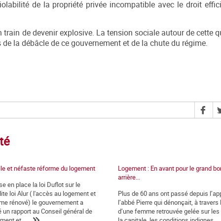
labilité de la propriété privée incompatible avec le droit effic
train de devenir explosive. La tension sociale autour de cette q
s de la débâcle de ce gouvernement et de la chute du régime.
té
le et néfaste réforme du logement
Logement : En avant pour le grand bo
arrière...
e en place la loi Duflot sur le
te loi Alur ( l'accès au logement et
Plus de 60 ans ont passé depuis l’ap
me rénové) le gouvernement a
l’abbé Pierre qui dénonçait, à travers 
n rapport au Conseil général de
d’une femme retrouvée gelée sur les t
ment et...
la capitale, les conditions indignes...