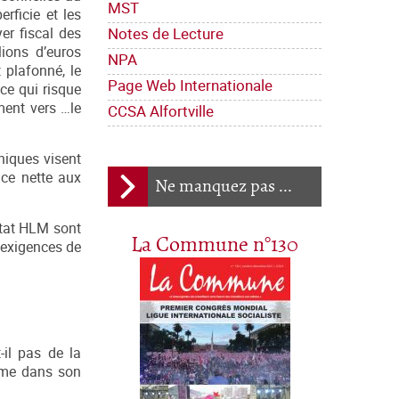
MST
rficie et les
Notes de Lecture
er fiscal des
ions d’euros
NPA
 plafonné, le
Page Web Internationale
ce qui risque
ment vers …le
CCSA Alfortville
niques visent
ace nette aux
Ne manquez pas ...
itat HLM sont
La Commune n°130
 exigences de
-il pas de la
rame dans son