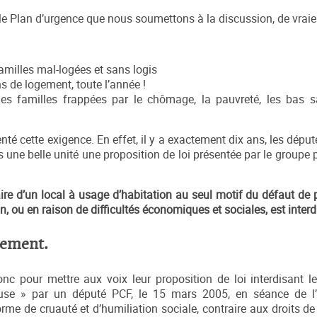
e Plan d’urgence que nous soumettons à la discussion, de vraies
familles mal-logées et sans logis
ns de logement, toute l’année !
les familles frappées par le chômage, la pauvreté, les bas s
té cette exigence. En effet, il y a exactement dix ans, les dépu
s une belle unité une proposition de loi présentée par le groupe
aire d’un local à usage d’habitation au seul motif du défaut de
 ou en raison de difficultés économiques et sociales, est interdit
gement.
donc pour mettre aux voix leur proposition de loi interdisant l
use » par un député PCF, le 15 mars 2005, en séance de l’
forme de cruauté et d’humiliation sociale, contraire aux droits 