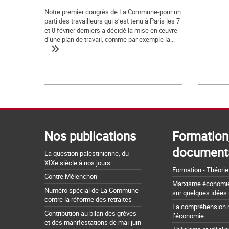
Notre premier congrès de La Commune-pour un
parti des travailleurs qui s’est tenu à Paris les 7
et 8 février derniers a décidé la mise en œuvre
d’une plan de travail, comme par exemple la...
Nos publications
Formation
document
La question palestinienne, du
XIXe siècle à nos jours
Formation - Théorie
Contre Mélenchon
Marxisme économie 
Numéro spécial de La Commune
sur quelques idées
contre la réforme des retraites
La compréhension 
Contribution au bilan des grèves
l’économie
et des manifestations de mai-juin