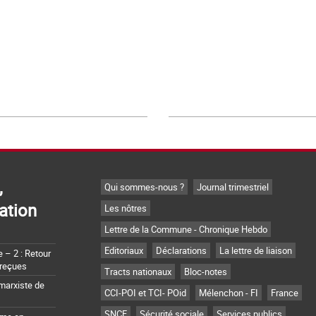
,
Qui sommes-nous ?
Journal trimestriel
ation
Les nôtres
Lettre de la Commune - Chronique Hebdo
Editoriaux
Déclarations
La lettre de liaison
– 2 : Retour
 reçues
Tracts nationaux
Bloc-notes
marxiste de
CCI-POI et TCI- POid
Mélenchon - FI
France
SNCF
Sécurité sociale
Services publics