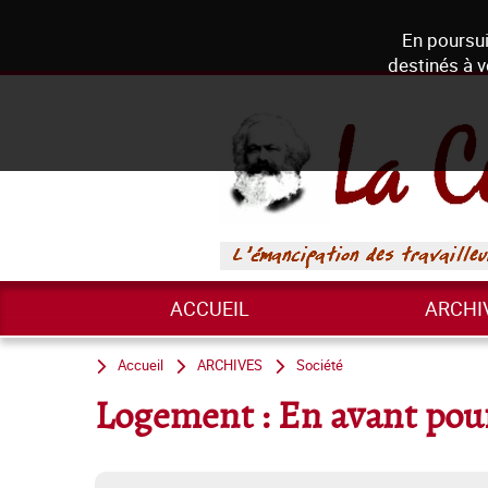
En poursui
destinés à v
ACCUEIL
ARCHI
Accueil
ARCHIVES
Société
Logement : En avant pour 