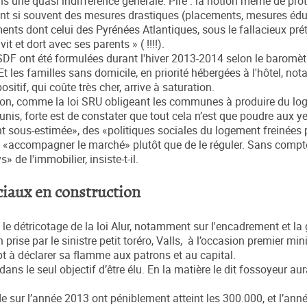
ns une quasi indifférence générale. Pire : la notion même de pro
fient si souvent des mesures drastiques (placements, mesures éd
ts dont celui des Pyrénées Atlantiques, sous le fallacieux pré
it et dort avec ses parents » ( !!!!).
ont été formulées durant l'hiver 2013-2014 selon le baromèt
t les familles sans domicile, en priorité hébergées à l'hôtel, n
ositif, qui coûte très cher, arrive à saturation.
ation, comme la loi SRU obligeant les communes à produire du lo
émunis, forte est de constater que tout cela n’est que poudre aux 
 sous-estimée», des «politiques sociales du logement freinées 
e à «accompagner le marché» plutôt que de le réguler. Sans compt
» de l'immobilier, insiste-t-il.
iaux en construction
e détricotage de la loi Alur, notamment sur l'encadrement et la 
n prise par le sinistre petit toréro, Valls, à l’occasion premier min
t à déclarer sa flamme aux patrons et au capital.
ans le seul objectif d’être élu. En la matière le dit fossoyeur aur
sur l’année 2013 ont péniblement atteint les 300.000, et l’ann