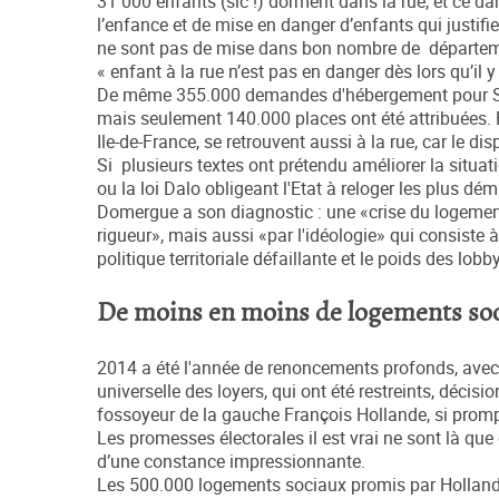
31 000 enfants (sic !) dorment dans la rue, et ce da
l’enfance et de mise en danger d’enfants qui justi
ne sont pas de mise dans bon nombre de départemen
« enfant à la rue n’est pas en danger dès lors qu’il y v
De même 355.000 demandes d'hébergement pour SDF 
mais seulement 140.000 places ont été attribuées. E
Ile-de-France, se retrouvent aussi à la rue, car le disp
Si plusieurs textes ont prétendu améliorer la situ
ou la loi Dalo obligeant l'Etat à reloger les plus d
Domergue a son diagnostic : une «crise du logement
rigueur», mais aussi «par l'idéologie» qui consist
politique territoriale défaillante et le poids des lobbys
De moins en moins de logements soc
2014 a été l'année de renoncements profonds, avec l
universelle des loyers, qui ont été restreints, décisio
fossoyeur de la gauche François Hollande, si promp
Les promesses électorales il est vrai ne sont là que d
d’une constance impressionnante.
Les 500.000 logements sociaux promis par Hollande 