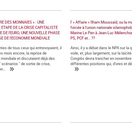
RE DES MONNAIES » : UNE
l' « Affaire » Ilham Moussaïd, ou la 
ETAPE DE LA CRISE CAPITALISTE
forcée à l'union nationale islamophob
SE DE l'EURO, UNE NOUVELLE PHASE
Marine Le Pen à Jean-Luc Mélenchon
SE DE l'ECONOMIE MONDIALE
PS, PCF et... ??
ies de tous ceux qui entrevoyaient, il
Ainsi, il y a débat dans le NPA sur la
es mois encore, la reprise de
voile, et, plus largement, sur la laïcité
 mondiale et discutaient déjà des
Congrès devra trancher en novembre
" scénarios " de sortie de crise,
différentes positions qui, d'ores et déj
n...