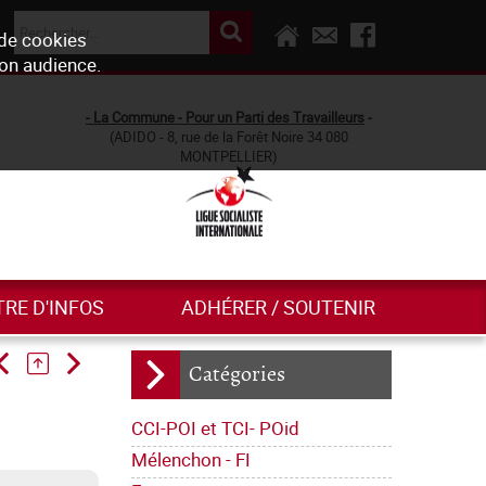
 de cookies
son audience.
- La Commune - Pour un Parti des Travailleurs
-
(ADIDO - 8, rue de la Forêt Noire 34 080
MONTPELLIER)
TRE D'INFOS
ADHÉRER / SOUTENIR
Catégories
CCI-POI et TCI- POid
Mélenchon - FI