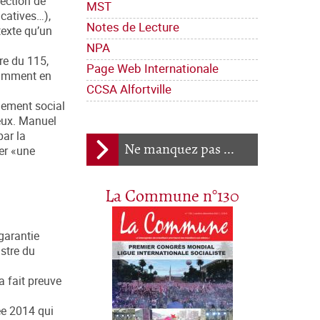
tection de
MST
ucatives…),
Notes de Lecture
texte qu’un
NPA
re du 115,
Page Web Internationale
otamment en
CCSA Alfortville
gement social
yeux. Manuel
par la
Ne manquez pas ...
er «une
La Commune n°130
garantie
istre du
a fait preuve
ée 2014 qui