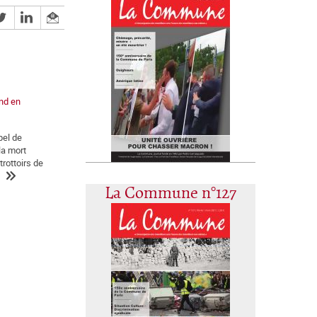
nd en
pel de
la mort
rottoirs de
La Commune n°127