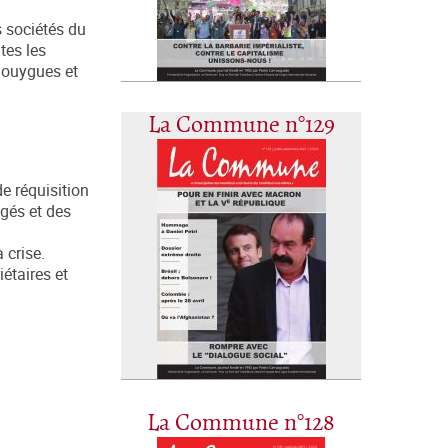
s sociétés du
tes les
Bouygues et
La Commune n°129
de réquisition
ogés et des
 crise.
étaires et
La Commune n°128