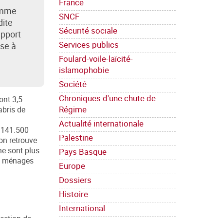
France
femme
SNCF
dite
Sécurité sociale
apport
Services publics
sse à
Foulard-voile-laïcité-
islamophobie
Société
Chroniques d'une chute de
ont 3,5
Régime
abris de
Actualité internationale
c 141.500
Palestine
 on retrouve
ne sont plus
Pays Basque
de ménages
Europe
Dossiers
Histoire
International