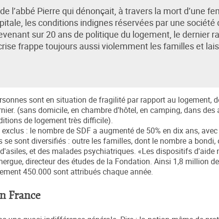
 de l’abbé Pierre qui dénonçait, à travers la mort d’une 
apitale, les conditions indignes réservées par une société 
evenant sur 20 ans de politique du logement, le dernier r
crise frappe toujours aussi violemment les familles et lai
ersonnes sont en situation de fragilité par rapport au logement, d
rnier. (sans domicile, en chambre d'hôtel, en camping, dans des 
tions de logement très difficile).
us exclus : le nombre de SDF a augmenté de 50% en dix ans, ave
 se sont diversifiés : outre les familles, dont le nombre a bondi,
d'asiles, et des malades psychiatriques. «Les dispositifs d'aide 
rgue, directeur des études de la Fondation. Ainsi 1,8 million 
ulement 450.000 sont attribués chaque année.
en France