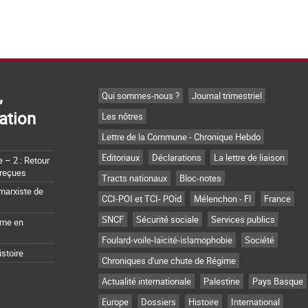
,
Qui sommes-nous ?
Journal trimestriel
ation
Les nôtres
Lettre de la Commune - Chronique Hebdo
Editoriaux
Déclarations
La lettre de liaison
– 2 : Retour
 reçues
Tracts nationaux
Bloc-notes
marxiste de
CCI-POI et TCI- POid
Mélenchon - FI
France
SNCF
Sécurité sociale
Services publics
sme en
Foulard-voile-laïcité-islamophobie
Société
istoire
Chroniques d'une chute de Régime
Actualité internationale
Palestine
Pays Basque
Europe
Dossiers
Histoire
International