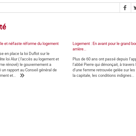
té
le et néfaste réforme du logement
Logement : En avant pour le grand bo
arrière...
e en place la loi Duflot sur le
te loi Alur ( l'accès au logement et
Plus de 60 ans ont passé depuis l’ap
me rénové) le gouvernement a
l’abbé Pierre qui dénonçait, à travers 
n rapport au Conseil général de
d’une femme retrouvée gelée sur les t
ment et...
la capitale, les conditions indignes...