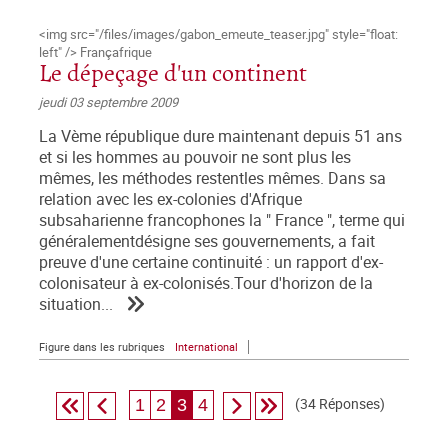
<img src="/files/images/gabon_emeute_teaser.jpg" style="float:
left" /> Françafrique
Le dépeçage d'un continent
jeudi 03 septembre 2009
La Vème république dure maintenant depuis 51 ans
et si les hommes au pouvoir ne sont plus les
mêmes, les méthodes restentles mêmes. Dans sa
relation avec les ex-colonies d'Afrique
subsaharienne francophones la " France ", terme qui
généralementdésigne ses gouvernements, a fait
preuve d'une certaine continuité : un rapport d'ex-
colonisateur à ex-colonisés.Tour d'horizon de la
situation...
Figure dans les rubriques
International
(34 Réponses)
1
2
3
4