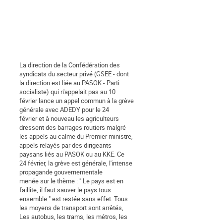
La direction de la Confédération des
syndicats du secteur privé (GSEE - dont
la direction est liée au PASOK - Parti
socialiste) qui n'appelait pas au 10
février lance un appel commun à la grève
générale avec ADEDY pour le 24
février et à nouveau les agriculteurs
dressent des barrages routiers malgré
les appels au calme du Premier ministre,
appels relayés par des dirigeants
paysans liés au PASOK ou au KKE. Ce
24 février, la grève est générale, l'intense
propagande gouvernementale
menée sur le thème : " Le pays est en
faillite, il faut sauver le pays tous
ensemble " est restée sans effet. Tous
les moyens de transport sont arrêtés,
Les autobus, les trams, les métros, les