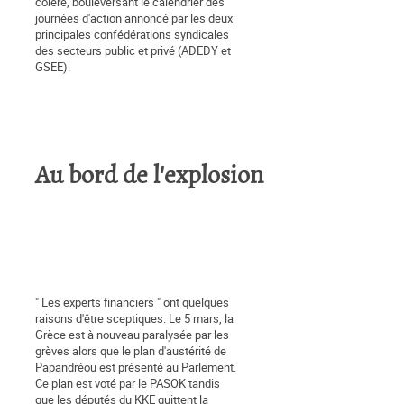
colère, bouleversant le calendrier des
journées d'action annoncé par les deux
principales confédérations syndicales
des secteurs public et privé (ADEDY et
GSEE).
Au bord de l'explosion
" Les experts financiers " ont quelques
raisons d'être sceptiques. Le 5 mars, la
Grèce est à nouveau paralysée par les
grèves alors que le plan d'austérité de
Papandréou est présenté au Parlement.
Ce plan est voté par le PASOK tandis
que les députés du KKE quittent la