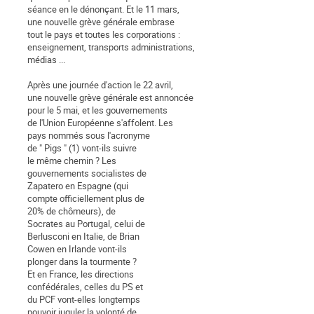
séance en le dénonçant. Et le 11 mars,
une nouvelle grève générale embrase
tout le pays et toutes les corporations :
enseignement, transports administrations,
médias ...
Après une journée d'action le 22 avril,
une nouvelle grève générale est annoncée
pour le 5 mai, et les gouvernements
de l'Union Européenne s'affolent. Les
pays nommés sous l'acronyme
de " Pigs " (1) vont-ils suivre
le même chemin ? Les
gouvernements socialistes de
Zapatero en Espagne (qui
compte officiellement plus de
20% de chômeurs), de
Socrates au Portugal, celui de
Berlusconi en Italie, de Brian
Cowen en Irlande vont-ils
plonger dans la tourmente ?
Et en France, les directions
confédérales, celles du PS et
du PCF vont-elles longtemps
pouvoir juguler la volonté de