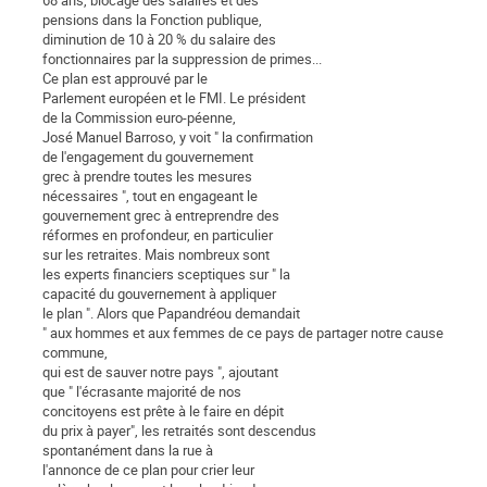
68 ans, blocage des salaires et des
pensions dans la Fonction publique,
diminution de 10 à 20 % du salaire des
fonctionnaires par la suppression de primes...
Ce plan est approuvé par le
Parlement européen et le FMI. Le président
de la Commission euro-péenne,
José Manuel Barroso, y voit " la confirmation
de l'engagement du gouvernement
grec à prendre toutes les mesures
nécessaires ", tout en engageant le
gouvernement grec à entreprendre des
réformes en profondeur, en particulier
sur les retraites. Mais nombreux sont
les experts financiers sceptiques sur " la
capacité du gouvernement à appliquer
le plan ". Alors que Papandréou demandait
" aux hommes et aux femmes de ce pays de partager notre cause
commune,
qui est de sauver notre pays ", ajoutant
que " l'écrasante majorité de nos
concitoyens est prête à le faire en dépit
du prix à payer", les retraités sont descendus
spontanément dans la rue à
l'annonce de ce plan pour crier leur