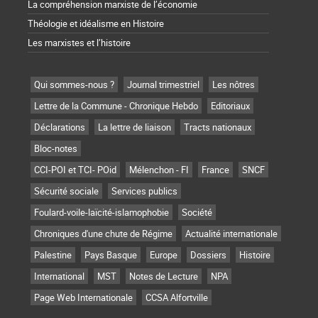
La compréhension marxiste de l’économie
Théologie et idéalisme en Histoire
Les marxistes et l’histoire
Qui sommes-nous ?
Journal trimestriel
Les nôtres
Lettre de la Commune - Chronique Hebdo
Editoriaux
Déclarations
La lettre de liaison
Tracts nationaux
Bloc-notes
CCI-POI et TCI- POid
Mélenchon - FI
France
SNCF
Sécurité sociale
Services publics
Foulard-voile-laïcité-islamophobie
Société
Chroniques d'une chute de Régime
Actualité internationale
Palestine
Pays Basque
Europe
Dossiers
Histoire
International
MST
Notes de Lecture
NPA
Page Web Internationale
CCSA Alfortville