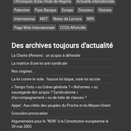
Chroniques d'une chute de Régime
Actualité internationale
Palestine
Pays Basque
Europe
Dossiers
Histoire
International
MST
Notes de Lecture
NPA
Page Web Internationale
CCSA Alfortville
Des archives toujours d'actualité
La Charte d'Amiens : un acquis à défendre
La matrice d'une loi anti-syndicale
Nos origines...
La loi contre le voile : fausse loi laïque, vraie loi raciste
« Temps forts » ou Grève générale ? « Reformes » ou
sauvegarde des acquis ? Syndicalisme «
d'accompagnement » ou de lutte de classes ?
Appel : Aux côtés des peuples du Proche et du Moyen-Orient
Grossière provocation
Argumentaire pour le "NON" à la Constitution européenne le
29 mai 2005