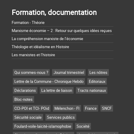
Formation, documentation
Formation - Théorie
Marxisme économie – 2 : Retour sur quelques idées reçues
La compréhension marxiste de l’économie
Théologie et idéalisme en Histoire
Les marxistes et l’histoire
Qui sommes-nous ?
Journal trimestriel
Les nôtres
Lettre de la Commune - Chronique Hebdo
Editoriaux
Déclarations
La lettre de liaison
Tracts nationaux
Bloc-notes
CCI-POI et TCI- POid
Mélenchon - FI
France
SNCF
Sécurité sociale
Services publics
Foulard-voile-laïcité-islamophobie
Société