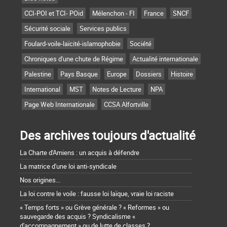
CCI-POI et TCI- POid
Mélenchon - FI
France
SNCF
Sécurité sociale
Services publics
Foulard-voile-laïcité-islamophobie
Société
Chroniques d'une chute de Régime
Actualité internationale
Palestine
Pays Basque
Europe
Dossiers
Histoire
International
MST
Notes de Lecture
NPA
Page Web Internationale
CCSA Alfortville
Des archives toujours d'actualité
La Charte d'Amiens : un acquis à défendre
La matrice d'une loi anti-syndicale
Nos origines...
La loi contre le voile : fausse loi laïque, vraie loi raciste
« Temps forts » ou Grève générale ? « Reformes » ou
sauvegarde des acquis ? Syndicalisme «
d'accompagnement » ou de lutte de classes ?