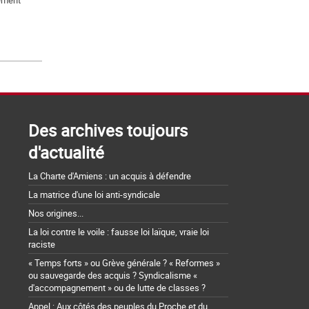
tement
Des archives toujours
d'actualité
La Charte d'Amiens : un acquis à défendre
La matrice d'une loi anti-syndicale
Nos origines...
La loi contre le voile : fausse loi laïque, vraie loi
raciste
« Temps forts » ou Grève générale ? « Reformes »
ou sauvegarde des acquis ? Syndicalisme «
d'accompagnement » ou de lutte de classes ?
Appel : Aux côtés des peuples du Proche et du