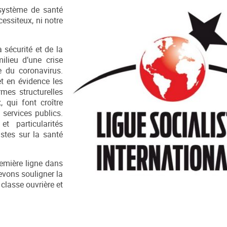
 système de santé
essiteux, ni notre
 sécurité et de la
ilieu d’une crise
 du coronavirus.
et en évidence les
rmes structurelles
 qui font croître
 services publics.
t particularités
istes sur la santé
remière ligne dans
devons souligner la
 classe ouvrière et