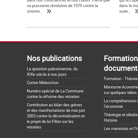
dans nos consciences et nos cœurs. Parce que
qui occupe 
sa puissante révolution de 1979 contre la
dans le mo
sinistre...
suite...
Nos publications
Formation
document
La question palestinienne, du
XIXe siècle à nos jours
Formation - Théorie
Contre Mélenchon
Marxisme économie 
Numéro spécial de La Commune
sur quelques idées
contre la réforme des retraites
La compréhension 
Contribution au bilan des grèves
l’économie
et des manifestations de mai-juin
Théologie et idéali
2003 contre la décentralisation et
Histoire
le projet de loi Fillon sur les
retraites
Les marxistes et l’h