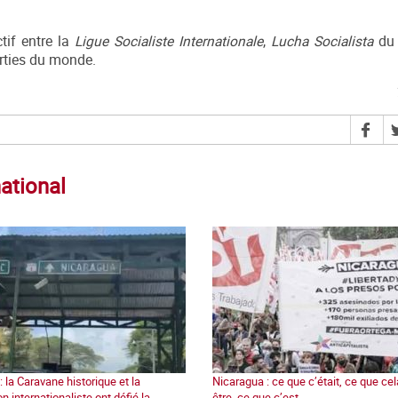
ctif entre la
Ligue Socialiste Internationale
,
Lucha Socialista
du 
arties du monde.
national
 la Caravane historique et la
Nicaragua : ce que c’était, ce que cel
 internationaliste ont défié la
être, ce que c’est