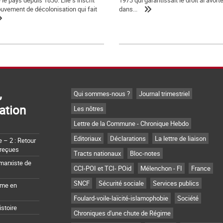
le pays depuis 1830. Elle s’inscrit
1973 qui garantissait le droit àl’avor
uvement de décolonisation qui fait
dans...
,
Qui sommes-nous ?
Journal trimestriel
ation
Les nôtres
Lettre de la Commune - Chronique Hebdo
Editoriaux
Déclarations
La lettre de liaison
– 2 : Retour
 reçues
Tracts nationaux
Bloc-notes
marxiste de
CCI-POI et TCI- POid
Mélenchon - FI
France
SNCF
Sécurité sociale
Services publics
sme en
Foulard-voile-laïcité-islamophobie
Société
istoire
Chroniques d'une chute de Régime