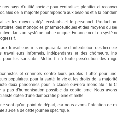
nos pays d’utilité sociale pour centraliser, planifier et reconver
ociales de la majorité pour répondre aux besoins et à la pandém
liser les moyens déjà existants et le personnel. Production
boratoires, des monopoles pharmaceutiques et des moyens du sec
finitive dans un système public unique. Financement du système
ogressif.
ux travailleurs mis en quarantaine et interdiction des licenci
 travailleurs informels, indépendants et des chômeurs. Inte
re pour les sans-abri. Mettre fin à toute persécution des mig
nnistes et criminels contre leurs peuples. Lutter pour une 
rs populaires, pour la santé, la vie et les droits de la majorité
 existe deux pandémies pour la classe ouvrière mondiale : le 
’y a pas d’humanisation possible du capitalisme. Nous avons
ialiste dotée d’une démocratie pleine et réelle.
 ne sont qu’un point de départ, car nous avons l’intention de mu
e au-delà de cette journée spécifique.