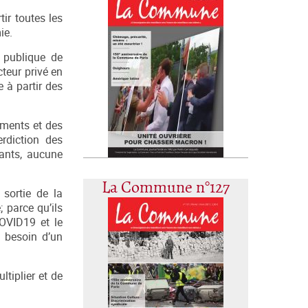
tir toutes les
ie.
 publique de
teur privé en
 à partir des
ements et des
rdiction des
rants, aucune
La Commune n°127
sortie de la
; parce qu’ils
COVID19 et le
 besoin d’un
ltiplier et de