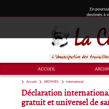
En poursui
destinés à v
ACCUEIL
ARCHI
Accueil
ARCHIVES
International
Déclaration international
gratuit et universel de sa