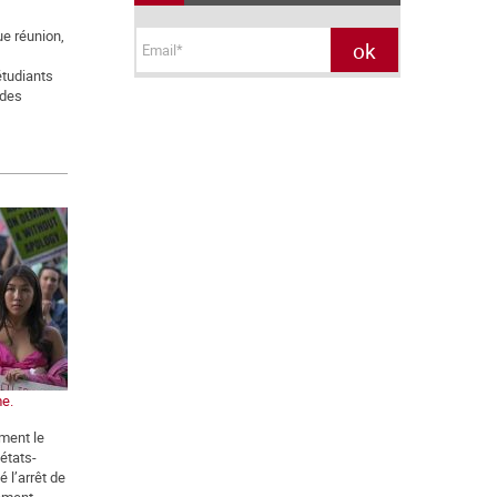
e réunion,
étudiants
 des
me.
ement le
états-
 l’arrêt de