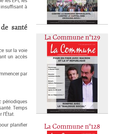
e les EPI, les
 insuffisant à
 de santé
La Commune n°129
e sur la voie
sant un accès
commencer par
c périodiques
e santé. Temps
 l’État.
our planifier
La Commune n°128