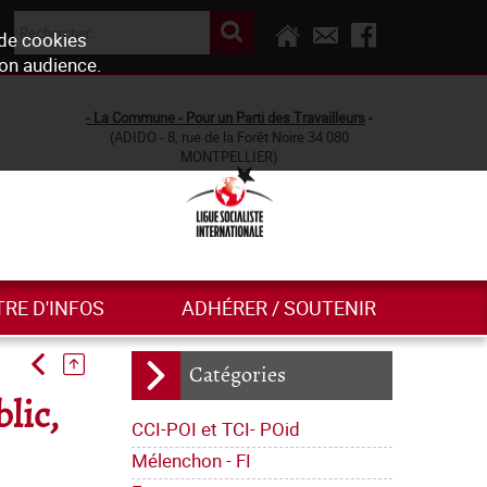
 de cookies
son audience.
- La Commune - Pour un Parti des Travailleurs
-
(ADIDO - 8, rue de la Forêt Noire 34 080
MONTPELLIER)
TRE D'INFOS
ADHÉRER / SOUTENIR
Catégories
lic,
CCI-POI et TCI- POid
Mélenchon - FI