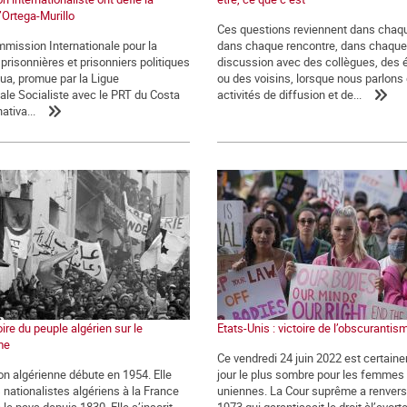
’Ortega-Murillo
Ces questions reviennent dans chaqu
ommission Internationale pour la
dans chaque rencontre, dans chaque
 prisonnières et prisonniers politiques
discussion avec des collègues, des 
ua, promue par la Ligue
ou des voisins, lorsque nous parlons
nale Socialiste avec le PRT du Costa
activités de diffusion et de...
ativa...
oire du peuple algérien sur le
Etats-Unis : victoire de l’obscurantis
me
Ce vendredi 24 juin 2022 est certain
ion algérienne débute en 1954. Elle
jour le plus sombre pour les femmes 
 nationalistes algériens à la France
uniennes. La Cour suprême a renversé