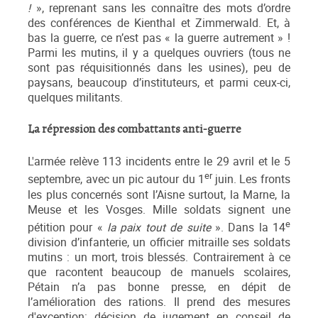
!
», reprenant sans les connaître des mots d’ordre
des conférences de Kienthal et Zimmerwald. Et, à
bas la guerre, ce n’est pas « la guerre autrement » !
Parmi les mutins, il y a quelques ouvriers (tous ne
sont pas réquisitionnés dans les usines), peu de
paysans, beaucoup d’instituteurs, et parmi ceux-ci,
quelques militants.
La répression des combattants anti-guerre
L'armée relève 113 incidents entre le 29 avril et le 5
er
septembre, avec un pic autour du 1
juin. Les fronts
les plus concernés sont l’Aisne surtout, la Marne, la
Meuse et les Vosges. Mille soldats signent une
e
pétition pour «
la paix tout de suite
». Dans la 14
division d’infanterie, un officier mitraille ses soldats
mutins : un mort, trois blessés. Contrairement à ce
que racontent beaucoup de manuels scolaires,
Pétain n’a pas bonne presse, en dépit de
l’amélioration des rations. Il prend des mesures
d'exception: décision de jugement en conseil de