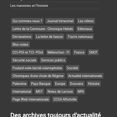
Les marxistes et l’histoire
Qui sommes-nous ?
Journal trimestriel
Les nôtres
Lettre de la Commune - Chronique Hebdo
Editoriaux
Déclarations
La lettre de liaison
Tracts nationaux
Bloc-notes
CCI-POI et TCI- POid
Mélenchon - FI
France
SNCF
Sécurité sociale
Services publics
Foulard-voile-laïcité-islamophobie
Société
Chroniques d'une chute de Régime
Actualité internationale
Palestine
Pays Basque
Europe
Dossiers
Histoire
International
MST
Notes de Lecture
NPA
Page Web Internationale
CCSA Alfortville
Des archives toujours d'actualité