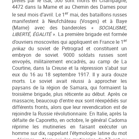
prêtés par le tsar, 500 sont morts en Champagne,
4472 dans la Marne et au Chemin des Dames pour
er
le seul mois d’avril. Le 1
mai, des bataillons russes
manifestent à Neufchâteau (Vosges) et à Baye
(Marne) avec des banderoles «
SOCIALISME,
LIBERTÉ, ÉGALITÉ
». La première brigade est formée
er
d’ouvriers moscovites qui appliquent en France le 1
prikaz
du soviet de Petrograd et constituent un
embryon de soviet. 9000 soldats russes sont
envoyés, militairement encadrés, au camp de La
Courtine, dans la Creuse et la répression s’abat sur
eux du 16 au 18 septembre 1917. Il y aura douze
morts. Le soviet avait réussi à approcher les
paysans de la région de Samara, qui formaient la
troisième brigade, plus réticente au début. Après ce
massacre, beaucoup d'entre eux sont réexpédiés sur
différents fronts, alors que leur revendication est de
rejoindre la Russie révolutionnaire. En Italie, après la
défaite de Caporetto, en octobre, le général Cadorna
réprime les mutineries en faisant exécuter un
homme sur dix, rappelant l’étymologie latine du mot