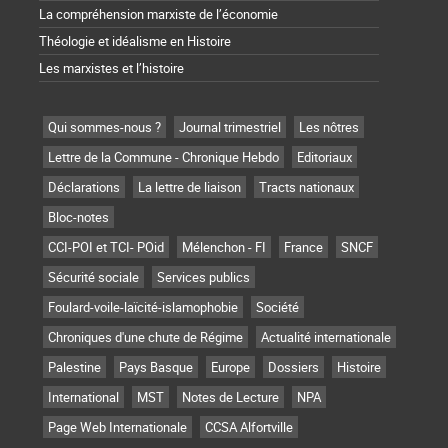
La compréhension marxiste de l’économie
Théologie et idéalisme en Histoire
Les marxistes et l’histoire
Qui sommes-nous ?
Journal trimestriel
Les nôtres
Lettre de la Commune - Chronique Hebdo
Editoriaux
Déclarations
La lettre de liaison
Tracts nationaux
Bloc-notes
CCI-POI et TCI- POid
Mélenchon - FI
France
SNCF
Sécurité sociale
Services publics
Foulard-voile-laïcité-islamophobie
Société
Chroniques d'une chute de Régime
Actualité internationale
Palestine
Pays Basque
Europe
Dossiers
Histoire
International
MST
Notes de Lecture
NPA
Page Web Internationale
CCSA Alfortville