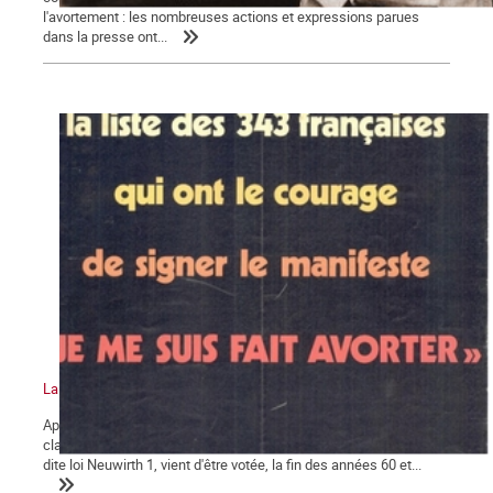
l'avortement : les nombreuses actions et expressions parues
dans la presse ont...
La bataille pour la légalisation de l'avortement en France (suite)
Après les constats accablants des dégâts dus aux avortements
clandestins, et alors que la loi sur la prophylaxie des naissances,
dite loi Neuwirth 1, vient d'être votée, la fin des années 60 et...