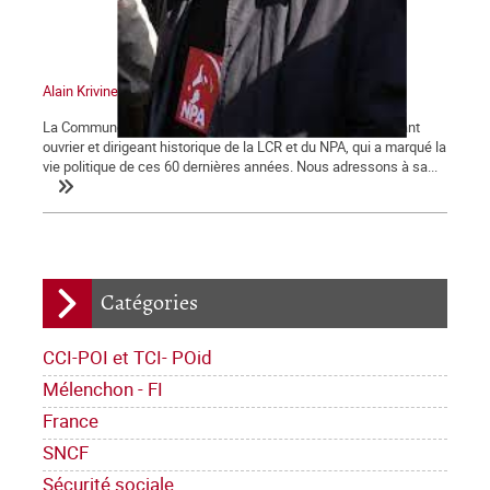
Alain Krivine
La Commune tient à saluer la mémoire d'Alain Krivine, militant
ouvrier et dirigeant historique de la LCR et du NPA, qui a marqué la
vie politique de ces 60 dernières années. Nous adressons à sa...
Catégories
CCI-POI et TCI- POid
Mélenchon - FI
France
SNCF
Sécurité sociale