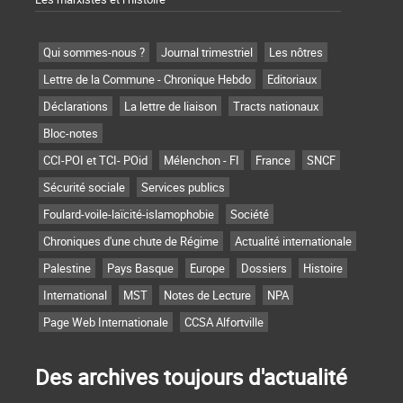
Qui sommes-nous ?
Journal trimestriel
Les nôtres
Lettre de la Commune - Chronique Hebdo
Editoriaux
Déclarations
La lettre de liaison
Tracts nationaux
Bloc-notes
CCI-POI et TCI- POid
Mélenchon - FI
France
SNCF
Sécurité sociale
Services publics
Foulard-voile-laïcité-islamophobie
Société
Chroniques d'une chute de Régime
Actualité internationale
Palestine
Pays Basque
Europe
Dossiers
Histoire
International
MST
Notes de Lecture
NPA
Page Web Internationale
CCSA Alfortville
Des archives toujours d'actualité