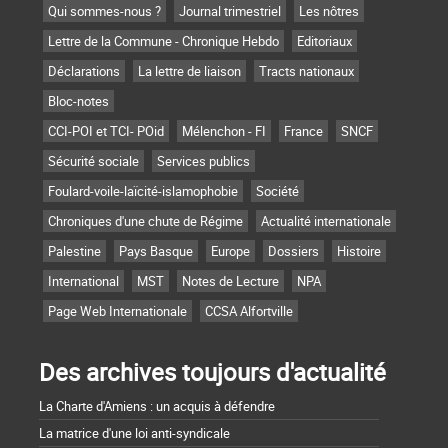
Qui sommes-nous ?
Journal trimestriel
Les nôtres
Lettre de la Commune - Chronique Hebdo
Editoriaux
Déclarations
La lettre de liaison
Tracts nationaux
Bloc-notes
CCI-POI et TCI- POid
Mélenchon - FI
France
SNCF
Sécurité sociale
Services publics
Foulard-voile-laïcité-islamophobie
Société
Chroniques d'une chute de Régime
Actualité internationale
Palestine
Pays Basque
Europe
Dossiers
Histoire
International
MST
Notes de Lecture
NPA
Page Web Internationale
CCSA Alfortville
Des archives toujours d'actualité
La Charte d'Amiens : un acquis à défendre
La matrice d'une loi anti-syndicale