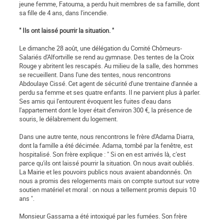
jeune femme, Fatouma, a perdu huit membres de sa famille, dont
sa fille de 4 ans, dans l'incendie.
" Ils ont laissé pourrir la situation. "
Le dimanche 28 août, une délégation du Comité Chômeurs-
Salariés d'Alfortville se rend au gymnase. Des tentes de la Croix
Rouge y abritent les rescapés. Au milieu de la salle, des hommes
se recueillent. Dans l'une des tentes, nous rencontrons
Abdoulaye Cissé. Cet agent de sécurité d'une trentaine d'année a
perdu sa femme et ses quatre enfants. Il ne parvient plus à parler.
Ses amis qui l'entourent évoquent les fuites d'eau dans
l'appartement dont le loyer était d'environ 300 €, la présence de
souris, le délabrement du logement.
Dans une autre tente, nous rencontrons le frère d'Adama Diarra,
dont la famille a été décimée. Adama, tombé par la fenêtre, est
hospitalisé. Son frère explique : " Si on en est arrivés là, c'est
parce qu'ils ont laissé pourrir la situation. On nous avait oubliés.
La Mairie et les pouvoirs publics nous avaient abandonnés. On
nous a promis des relogements mais on compte surtout sur votre
soutien matériel et moral : on nous a tellement promis depuis 10
ans ".
Monsieur Gassama a été intoxiqué par les fumées. Son frère