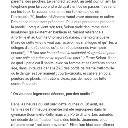
parents, des proches. Le vendredi 26 août, au petit jour, un ami lui
téléphone pour lui apprendre de qu'il vient de se passer. Il se rend
sur les lieux. Un rassemblement s'est formé au pied de
l'immeuble, 20, boulevard Vincent Auriol,entre tristesse et colère.
Des associations sont présentes. Plusieurs personnes prennent
la parole. Lorsque vient son tour, Sekou parle des immeubles
insalubres qui existent en banlieue et, faisant référence à
Alfortville et au Comité Chômeurs-Salariés, il témoigne que le
Maire de cette ville ne veut pas recevoir les mal-logés et qu'il les a
délogés d'une résidence qu'ils ont réquisitionnés (voir notre
encadré). "
Il faut que le soutien et la solidarité s'organisent pour
qu'une telle situation ne se reproduise plus
", affirme Sekou. Il sait
de quoi il parle car il habite, avec sa femme et ses enfants en bas
âge, dans un taudis dans la ZAC des bords de Marne d'Alfortville
où le danger est permanent : courts-circuits, escaliers en bois,
peinture au plomb, infiltrations d'eau, pas de moyen de lutte
contre l'incendie.
" On veut des logements décents, pas des taudis ! "
Dans les heures qui ont suivi cette journée du 26 août, les
familles de l'immeuble incendié ont été regroupées dans le
gymnase Bourneville-Kellerman, à la Porte d'Italie. Les autorités
ont décidé de les " placer " dans des hôtels. Unanimes, elles
refusent cette " solution provisoire ". Elles font bloc pour affirmer :