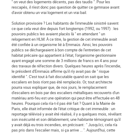
" on veut des logements décents, pas des taudis ". Pour les
rescapés, il n'est donc pas question de quitter ce gymnase avant
d'avoir obtenu un vrai logement et un vrai bail.
Solution provisoire ? Les habitants de l'immeuble sinistré savent
ce que cela veut dire depuis fort longtemps (1992, ou 1997) : les
pouvoirs publics les avaient placés là " en attendant " un
relogement en HLM. À ce titre, la gestion de cet immeuble avait
été confiée à un organisme lié à Emmaüs. Ainsi, les pouvoirs
publics se déchargeaient à bon compte de l'entretien de cet
habitat précaire qui appartient à l'état, l'organisme gestionnaire
ayant engagé une somme de 3 millions de francs en 4 ans pour
des travaux de réfection divers. Quelques heures après l'incendie,
le président d'Emmaüs affirme qu'il n'y avait pas de " risque
identifié ". C'est tout à fait discutable quand on sait que les
escaliers en bois n'ont pas été remplacés. Or, tout architecte
pourra vous expliquer que, de nos jours, le remplacement
d'escaliers en bois par des escaliers métalliques recouverts d'un
matériau anti-feu est une opération qui peut être effectuée en 48
heures. Pourquoi cela n'a-t-il pas été fait ? Quant à la Mairie de
Paris, elle était informée de l'état critique de cet immeuble : un
reportage télévisé y avait été réalisé, il y a quelques mois, révélant
son insécurité et son délabrement, une habitante témoignant qu'il
y avait déjà eu trois incendies, en précisant : " Jusqu'ici, cela n'a
pas pris dans l'escalier mais, si ça arrive ... ". Aujourd'hui, cette