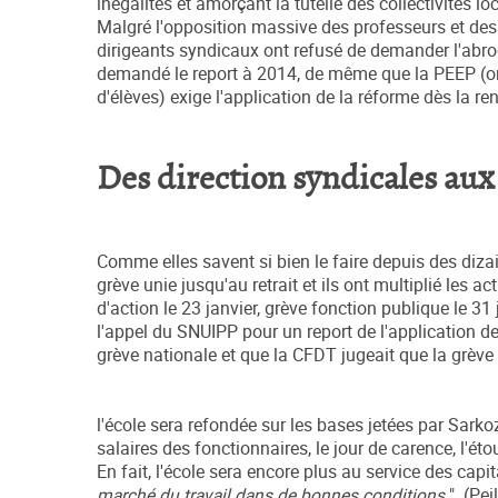
inégalités et amorçant la tutelle des collectivités l
Malgré l'opposition massive des professeurs et des p
dirigeants syndicaux ont refusé de demander l'abro
demandé le report à 2014, de même que la PEEP (or
d'élèves) exige l'application de la réforme dès la re
Des direction syndicales aux
Comme elles savent si bien le faire depuis des diza
grève unie jusqu'au retrait et ils ont multiplié les a
d'action le 23 janvier, grève fonction publique le 31 j
l'appel du SNUIPP pour un report de l'application d
grève nationale et que la CFDT jugeait que la grève
l'école sera refondée sur les bases jetées par Sarko
salaires des fonctionnaires, le jour de carence, l'é
En fait, l'école sera encore plus au service des capit
marché du travail dans de bonnes conditions
". (Pei