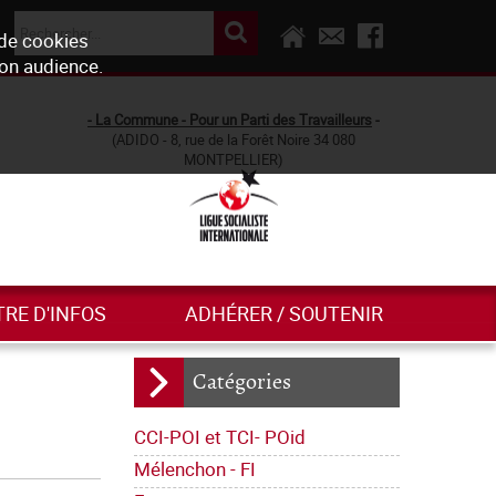
 de cookies
son audience.
- La Commune - Pour un Parti des Travailleurs
-
(ADIDO - 8, rue de la Forêt Noire 34 080
MONTPELLIER)
TRE D'INFOS
ADHÉRER / SOUTENIR
Catégories
CCI-POI et TCI- POid
Mélenchon - FI