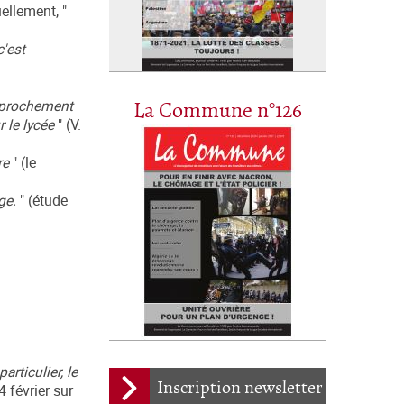
uellement, "
c'est
pprochement
La Commune n°126
r le lycée
" (V.
ire
" (le
ge.
" (étude
articulier, le
Inscription newsletter
4 février sur