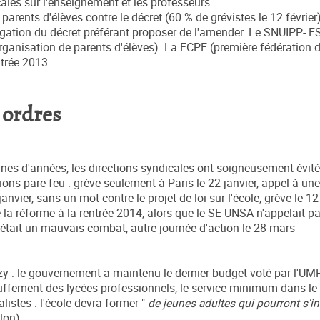
ocales sur l'enseignement et les professeurs.
arents d'élèves contre le décret (60 % de grévistes le 12 février)
gation du décret préférant proposer de l'amender. Le SNUIPP- F
ganisation de parents d'élèves). La FCPE (première fédération 
ntrée 2013.
 ordres
ines d'années, les directions syndicales ont soigneusement évité 
ctions pare-feu : grève seulement à Paris le 22 janvier, appel à un
anvier, sans un mot contre le projet de loi sur l'école, grève le 12
e la réforme à la rentrée 2014, alors que le SE-UNSA n'appelait p
 était un mauvais combat, autre journée d'action le 28 mars
zy : le gouvernement a maintenu le dernier budget voté par l'UMP,
touffement des lycées professionnels, le service minimum dans le 
alistes : l'école devra former "
de jeunes adultes qui pourront s'in
llon)