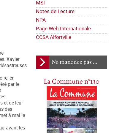
MST
Notes de Lecture
NPA
Page Web Internationale
CCSA Alfortville
re
es. Xavier
Ne manquez pas ...
 désastreuses
oire, en
La Commune n°130
éré par le
s
res
s et de leur
es des
 met à mal le
aggravant les