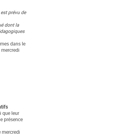
l est prévu de
ué dont la
pédagogiques
mmes dans le
u mercredi
tifs
i que leur
de présence
e mercredi