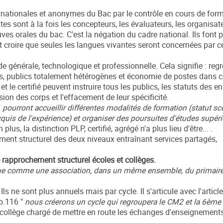
 nationales et anonymes du Bac par le contrôle en cours de form
s sont à la fois les concepteurs, les évaluateurs, les organisate
s orales du bac. C'est la négation du cadre national. Ils font 
ut croire que seules les langues vivantes seront concernées par c
de générale, technologique et professionnelle. Cela signifie : re
, publics totalement hétérogènes et économie de postes dans 
et le certifié peuvent instruire tous les publics, les statuts des 
ion des corps et l'effacement de leur spécificité.
"
pourront accueillir différentes modalités de formation (statut sco
quis de l'expérience) et organiser des poursuites d'études supéri
 plus, la distinction PLP, certifié, agrégé n'a plus lieu d'être... .
ment structurel des deux niveaux entraînant services partagés,
le rapprochement structurel écoles et collèges.
ue comme une association, dans un même ensemble, du primaire
ls ne sont plus annuels mais par cycle. Il s'articule avec l'article
p.116 "
nous créerons un cycle qui regroupera le CM2 et la 6ème
ole-collège chargé de mettre en route les échanges d'enseignements