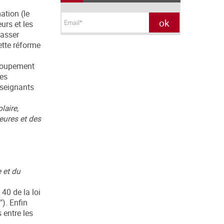
ation (le
urs et les
passer
ette réforme
groupement
ces
enseignants
laire,
eures et des
 et du
 40 de la loi
"). Enfin
 entre les