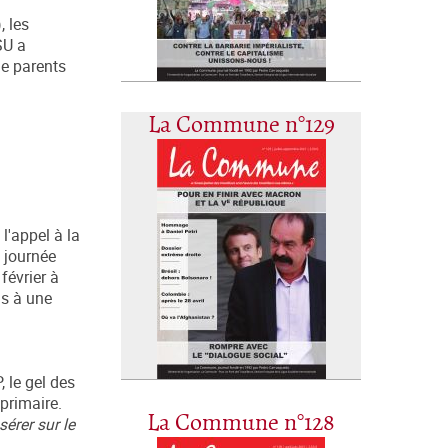
, les
SU a
de parents
La Commune n°129
l'appel à la
e journée
 février à
as à une
 le gel des
primaire.
La Commune n°128
sérer sur le