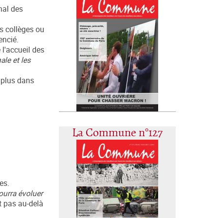
nal des
es collèges ou
encié.
 l'accueil des
ale et les
e plus dans
La Commune n°127
es.
ourra évoluer
t pas au-delà