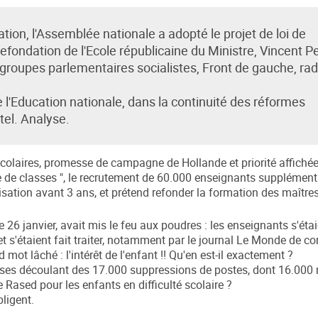
tion, l'Assemblée nationale a adopté le projet de loi de
efondation de l'Ecole républicaine du Ministre, Vincent Pe
 groupes parlementaires socialistes, Front de gauche, ra
 l'Education nationale, dans la continuité des réformes
tel. Analyse.
scolaires, promesse de campagne de Hollande et priorité affiché
ue de classes ", le recrutement de 60.000 enseignants supplément
larisation avant 3 ans, et prétend refonder la formation des maîtr
e 26 janvier, avait mis le feu aux poudres : les enseignants s'éta
t s'étaient fait traiter, notamment par le journal Le Monde de co
d mot lâché : l'intérêt de l'enfant !! Qu'en est-il exactement ?
 classes découlant des 17.000 suppressions de postes, dont 16.00
 de Rased pour les enfants en difficulté scolaire ?
bligent.