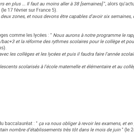
s en plus ... Il faut au moins aller à 38 [semaines]
", alors qu'act
" (le 17 février sur France 5).
 deux zones, et nous devons être capables d'avoir six semaines, 
èges comme les lycées : "
Nous aurons à notre programme le ra
3/bac+3 et la réforme des rythmes scolaires pour le collège et pou
ns).
c les collèges et les lycées et puis il faudra faire l'année scola
escents scolarisés à l'école maternelle et élémentaire et au collè
du baccalauréat : "
ça va nous obliger à revoir les examens, et en p
tain nombre d'établissements très tôt dans le mois de juin
" (le 2