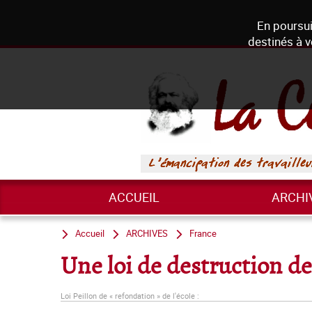
En poursui
destinés à v
ACCUEIL
ARCHI
Accueil
ARCHIVES
France
Une loi de destruction de
Loi Peillon de « refondation » de l'école :