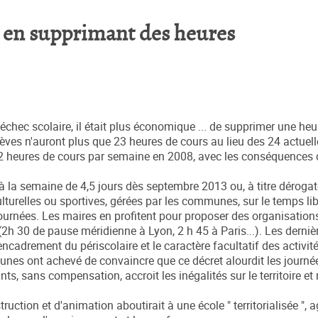
re en supprimant des heures
échec scolaire, il était plus économique ... de supprimer une heu
ves n'auront plus que 23 heures de cours au lieu des 24 actuell
 2 heures de cours par semaine en 2008, avec les conséquences
 à la semaine de 4,5 jours dès septembre 2013 ou, à titre dérogat
turelles ou sportives, gérées par les communes, sur le temps lib
rnées. Les maires en profitent pour proposer des organisation
(2h 30 de pause méridienne à Lyon, 2 h 45 à Paris...). Les derniè
ncadrement du périscolaire et le caractère facultatif des activité
munes ont achevé de convaincre que ce décret alourdit les journé
s, sans compensation, accroit les inégalités sur le territoire et
ruction et d'animation aboutirait à une école " territorialisée ", 