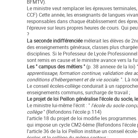
BFMTV).
Le ministre veut remplacer les épreuves terminales,
CCF) Cette année, les enseignants de langues vivante
responsables dans chaque établissement des épreuve
l'épreuve sur leurs propres heures de cours. Qui pe
?
La seconde indifférenciée
mêlerait les élèves de 2n
des enseignements généraux, classes plus chargées
disciplines. Si le Professeur de Lycée Professionnel 
sont remis en cause et le ministre avance vers la fus
Les " campus des métiers "
(p. 38 annexe de la loi) 
apprentissage, formation continue, validation des ac
conditions d'hébergement et de vie sociale.
". Là non
Le conseil écoles-collège conduirait à un rapproche
enseignements communs, surcharge de travail ;
Le projet de loi Peillon généralise l'école du socle, 
Le ministre lui-même l'écrit : "
l'école du socle conç
collège
" (Refondons l'école p.114)
l'article 18 du projet de loi modifie les programmes. I
qui impose un cycle CM2-6ème (Refondons l'école 
l'article 36 de la loi Peillon institue un conseil éc
écoles et le collège du même secteur :