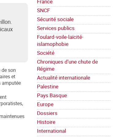
France
SNCF
Sécurité sociale
illon.
Services publics
dicaux
Foulard-voile-laïcité-
islamophobie
Société
Chroniques d'une chute de
Régime
e de son
aires et
Actualité internationale
es amputée
Palestine
Pays Basque
ient
rporatistes,
Europe
Dossiers
0 maintenues
Histoire
International