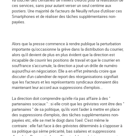
va toucher des centaines de milliers d'euros pour la réalisation de
ces services, sans pour autant verser un seul centime aux
postiers. Une majorité de facteurs de Neuilly refuse d'utiliser ces
Smartphones et de réaliser des tâches supplémentaires non-
payées.
Alors que la presse commence à rendre publique la perturbation
importante qu'occasionne la grève dans la distribution du courrier,
alors qu'il devient de plus en plus évident que la direction est
incapable de couvrir les positions de travail et que le courrier en
souffrance s'accumule, la direction a joué un drôle de numéro
aujourd'hui en négociation. Elle a en effet prétendu croire que
discuter d'un calendrier de report des réorganisations signifiait
que les facteurs et les représentants syndicaux donnaient dès
maintenant leur accord aux suppressions d'emplois...
La direction doit comprendre qu'elle n'a pas affaire à des "
partenaires sociaux " : si elle croit que les grévistes vont être des "
partenaires " de sa politique, qu'ils vont l'aider à mettre en place
des suppressions d'emplois, des tâches supplémentaires non-
payées etc, elle se met le doigt dans l'oeil. C'est même le
contraire : elle fait face à des grévistes déterminés à s'opposer à
sa politique qui sème précarité, bas salaires et suppressions