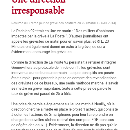
Une direction
irresponsable
Résumé du 77ème jour de grève des postiers du 92 (mardi 15 avril 2014)
Le Parisien 92 titrait en Une ce matin : " Des milliers d'habitants
impactés par la grève à La Poste ". D'autres journalistes ont
appelé les grévistes ce matin pour en savoir plus, et RTL, 20
Minutes ont également donné un écho à la grève, ce qui a
évidemment encouragé les grévistes.
Comme la direction de La Poste 92 persistait à refuser d'intégrer
Gennevilliers au protocole de fin de conflit, les grévistes sont
intervenus sur ce bureau ce matin. La question qu'ils ont posée
était simple : pour garantir la prise en compte des revendications
des grévistes de ce bureaux, une seule méthode marche, à savoir
se mettre en grève majoritaire. Suite à cette prise de parole le
taux de grève est passé de 25 à 55%.
Une prise de parole a également eu lieu ce matin à Neuilly, où la
direction cherche à mette en place le projet "Factéo", qui consiste
à doter les facteurs de Smartphones pour leur faire prendre en
charge de nouvelles tâches (relevé des comptes EDF, constats
de dégâts des eaux...). Evidemment, la direction ne dit pas qu'elle