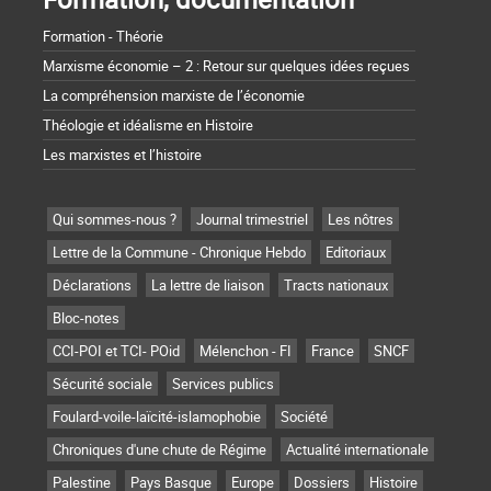
Formation - Théorie
Marxisme économie – 2 : Retour sur quelques idées reçues
La compréhension marxiste de l’économie
Théologie et idéalisme en Histoire
Les marxistes et l’histoire
Qui sommes-nous ?
Journal trimestriel
Les nôtres
Lettre de la Commune - Chronique Hebdo
Editoriaux
Déclarations
La lettre de liaison
Tracts nationaux
Bloc-notes
CCI-POI et TCI- POid
Mélenchon - FI
France
SNCF
Sécurité sociale
Services publics
Foulard-voile-laïcité-islamophobie
Société
Chroniques d'une chute de Régime
Actualité internationale
Palestine
Pays Basque
Europe
Dossiers
Histoire