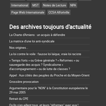
International
MST
Notes de Lecture
NPA
Page Web Internationale
CCSA Alfortville
Des archives toujours d'actualité
La Charte d'Amiens : un acquis à défendre
La matrice d'une loi anti-syndicale
Nos origines...
La loi contre le voile : fausse loi laïque, vraie loi raciste
« Temps forts » ou Grève générale ? « Reformes » ou
sauvegarde des acquis ? Syndicalisme «
d'accompagnement » ou de lutte de classes ?
Appel : Aux côtés des peuples du Proche et du Moyen-Orient
Grossière provocation
Argumentaire pour le "NON" à la Constitution européenne le
29 mai 2005
Retrait du CPE
Qu'ils s'en aillent tous, et leurs "réformes" avec eux !