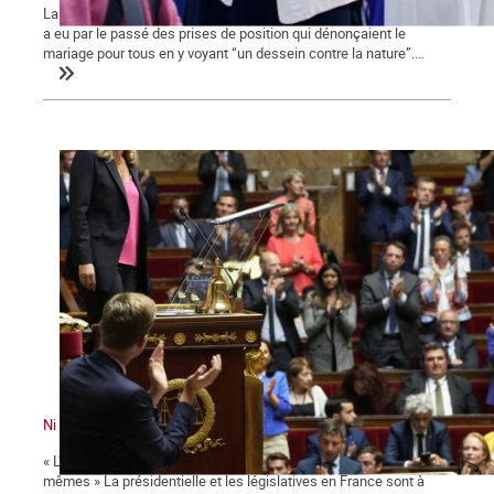
La ministre des collectivités territoriales, issue des Républicains,
a eu par le passé des prises de position qui dénonçaient le
mariage pour tous en y voyant “un dessein contre la nature”....
Ni le gouvernement ni l'Assemblée ne nous représente !
« L'émancipation des travailleurs sera l'œuvre des travailleurs eux-
mêmes » La présidentielle et les législatives en France sont à