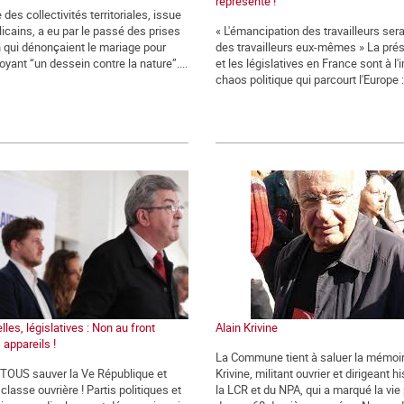
représente !
 des collectivités territoriales, issue
icains, a eu par le passé des prises
« L'émancipation des travailleurs ser
n qui dénonçaient le mariage pour
des travailleurs eux-mêmes » La prés
oyant “un dessein contre la nature”....
et les législatives en France sont à l
chaos politique qui parcourt l'Europe : 
lles, législatives : Non au front
Alain Krivine
 appareils !
La Commune tient à saluer la mémoir
t TOUS sauver la Ve République et
Krivine, militant ouvrier et dirigeant h
classe ouvrière ! Partis politiques et
la LCR et du NPA, qui a marqué la vie 