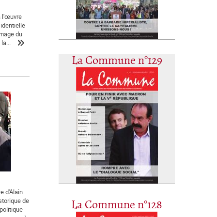
a l'œuvre
identielle
'image du
la...
La Commune n°129
e d'Alain
istorique de
La Commune n°128
politique