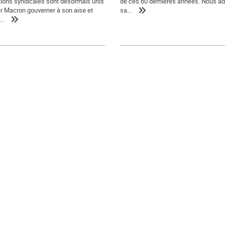
ions syndicales sont désormais unis
de ces 60 dernières années. Nous a
er Macron gouverner à son aise et
sa...
..