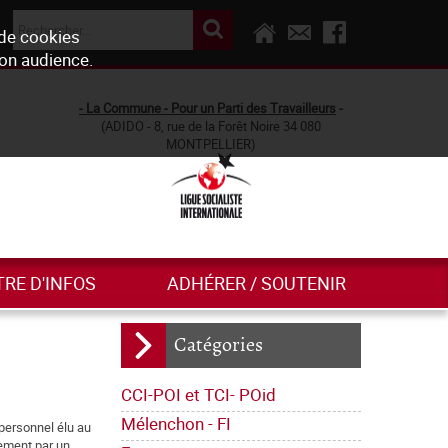
 de cookies
son audience.
- La Commune - Pour un Parti des Travailleurs
-
(ADIDO - 8, rue de la Forêt Noire 34 080
MONTPELLIER)
TRE D'INFOS
ADHÉRER / SOUTENIR
Catégories
CCI-POI et TCI- POid
Mélenchon - FI
personnel élu au
rement par un