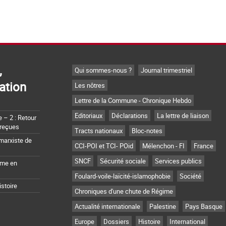
,
Qui sommes-nous ?
Journal trimestriel
ation
Les nôtres
Lettre de la Commune - Chronique Hebdo
Editoriaux
Déclarations
La lettre de liaison
– 2 : Retour
 reçues
Tracts nationaux
Bloc-notes
marxiste de
CCI-POI et TCI- POid
Mélenchon - FI
France
SNCF
Sécurité sociale
Services publics
sme en
Foulard-voile-laïcité-islamophobie
Société
istoire
Chroniques d'une chute de Régime
Actualité internationale
Palestine
Pays Basque
Europe
Dossiers
Histoire
International