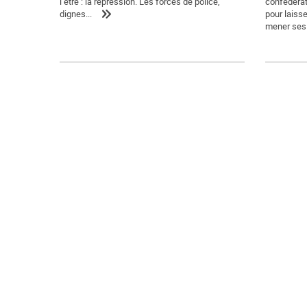
l’être : la répression. Les forces de police,
confédérat
dignes...
pour laiss
mener ses.