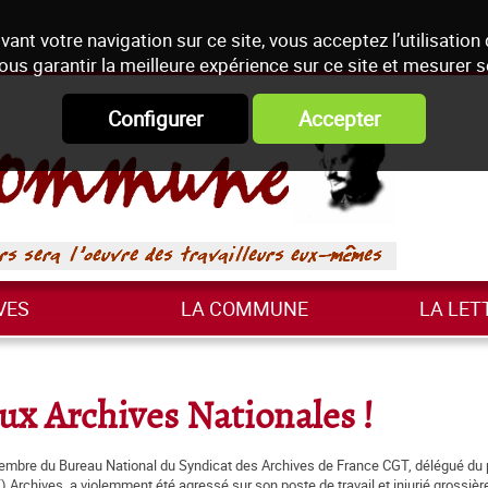
vant votre navigation sur ce site, vous acceptez l’utilisation
ous garantir la meilleure expérience sur ce site et mesurer 
Configurer
Accepter
VES
LA COMMUNE
LA LET
ux Archives Nationales !
membre du Bureau National du Syndicat des Archives de France CGT, délégué du 
 Archives, a violemment été agressé sur son poste de travail et injurié grossiè