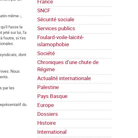
France
SNCF
matin même -,
Sécurité sociale
qu'il fasse la
Services publics
té sur lui, l'a
Foulard-voile-laïcité-
 foutre, si t'es
islamophobie
tionales.
Société
 syndicats, dont
Chroniques d'une chute de
Régime
chives. Nous
ents.
Actualité internationale
Palestine
s par les
Pays Basque
Europe
représentatif du
Dossiers
Histoire
International