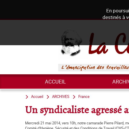
En poursui
destinés à v
ACCUEIL
ARCHI
Accueil
ARCHIVES
France
Un syndicaliste agressé a
Mercredi 21 mai 2014, vers 10h, notre camarade Pierre Pilard, 
Comité d'Hygiène, Sécurité et des Conditions de Travail (CHS-CT)