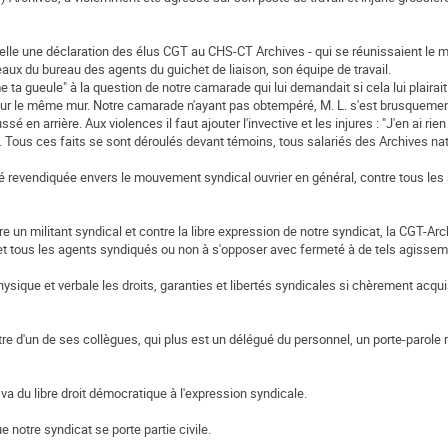
ubelle une déclaration des élus CGT au CHS-CT Archives - qui se réunissaient le 
aux du bureau des agents du guichet de liaison, son équipe de travail.
 ta gueule" à la question de notre camarade qui lui demandait si cela lui plairait 
le même mur. Notre camarade n'ayant pas obtempéré, M. L. s'est brusquement je
en arrière. Aux violences il faut ajouter l'invective et les injures : "J'en ai rien à
. Tous ces faits se sont déroulés devant témoins, tous salariés des Archives na
ité revendiquée envers le mouvement syndical ouvrier en général, contre tous les
un militant syndical et contre la libre expression de notre syndicat, la CGT-Ar
 et tous les agents syndiqués ou non à s'opposer avec fermeté à de tels agissem
hysique et verbale les droits, garanties et libertés syndicales si chèrement acqui
ntre d'un de ses collègues, qui plus est un délégué du personnel, un porte-parole 
va du libre droit démocratique à l'expression syndicale.
e notre syndicat se porte partie civile.