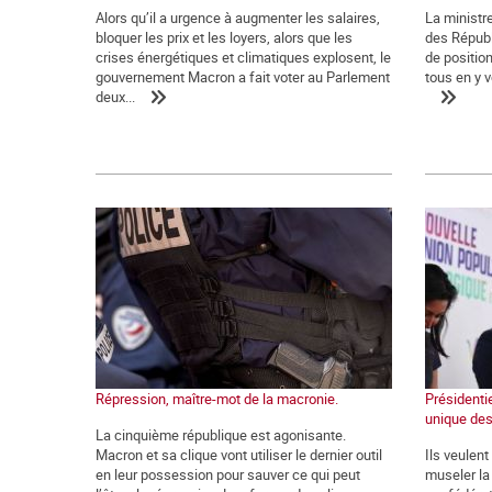
Alors qu’il a urgence à augmenter les salaires,
La ministre
bloquer les prix et les loyers, alors que les
des Républ
crises énergétiques et climatiques explosent, le
de positio
gouvernement Macron a fait voter au Parlement
tous en y v
deux...
Répression, maître-mot de la macronie.
Présidentie
unique des
La cinquième république est agonisante.
Macron et sa clique vont utiliser le dernier outil
Ils veulen
en leur possession pour sauver ce qui peut
museler la 