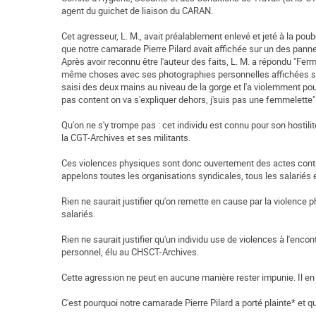
agent du guichet de liaison du CARAN.
Cet agresseur, L. M., avait préalablement enlevé et jeté à la po
que notre camarade Pierre Pilard avait affichée sur un des panne
Après avoir reconnu être l'auteur des faits, L. M. a répondu "Ferme
même choses avec ses photographies personnelles affichées sur 
saisi des deux mains au niveau de la gorge et l'a violemment poussé 
pas content on va s'expliquer dehors, j'suis pas une femmelette"
Qu'on ne s'y trompe pas : cet individu est connu pour son hostil
la CGT-Archives et ses militants.
Ces violences physiques sont donc ouvertement des actes contre 
appelons toutes les organisations syndicales, tous les salariés
Rien ne saurait justifier qu'on remette en cause par la violence p
salariés.
Rien ne saurait justifier qu'un individu use de violences à l'enco
personnel, élu au CHSCT-Archives.
Cette agression ne peut en aucune manière rester impunie. Il en 
C'est pourquoi notre camarade Pierre Pilard a porté plainte* et qu