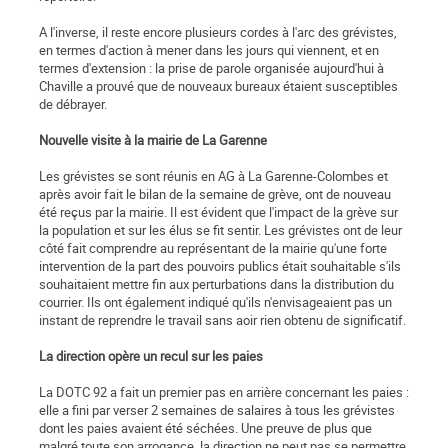
A l'inverse, il reste encore plusieurs cordes à l'arc des grévistes,
en termes d'action à mener dans les jours qui viennent, et en
termes d'extension : la prise de parole organisée aujourd'hui à
Chaville a prouvé que de nouveaux bureaux étaient susceptibles
de débrayer.
Nouvelle visite à la mairie de La Garenne
Les grévistes se sont réunis en AG à La Garenne-Colombes et
après avoir fait le bilan de la semaine de grève, ont de nouveau
été reçus par la mairie. Il est évident que l'impact de la grève sur
la population et sur les élus se fit sentir. Les grévistes ont de leur
côté fait comprendre au représentant de la mairie qu'une forte
intervention de la part des pouvoirs publics était souhaitable s'ils
souhaitaient mettre fin aux perturbations dans la distribution du
courrier. Ils ont également indiqué qu'ils n'envisageaient pas un
instant de reprendre le travail sans aoir rien obtenu de significatif.
La direction opère un recul sur les paies
La DOTC 92 a fait un premier pas en arrière concernant les paies :
elle a fini par verser 2 semaines de salaires à tous les grévistes
dont les paies avaient été séchées. Une preuve de plus que
malgré toute son arrogance, la direction ne peut pas se permettre