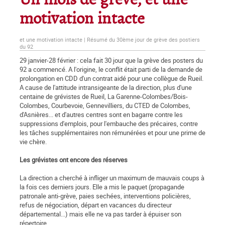
Un mois de grève, et une
motivation intacte
et une motivation intacte | Résumé du 30ème jour de grève des postiers
du 92
29 janvier-28 février : cela fait 30 jour que la grève des posters du
92 a commencé. A l'origine, le conflit était parti de la demande de
prolongation en CDD d'un contrat aidé pour une collègue de Rueil.
A cause de l'attitude intransigeante de la direction, plus d'une
centaine de grévistes de Rueil, La Garenne-Colombes/Bois-
Colombes, Courbevoie, Gennevilliers, du CTED de Colombes,
d'Asnières... et d'autres centres sont en bagarre contre les
suppressions d'emplois, pour l'embauche des précaires, contre
les tâches supplémentaires non rémunérées et pour une prime de
vie chère.
Les grévistes ont encore des réserves
La direction a cherché à infliger un maximum de mauvais coups à
la fois ces derniers jours. Elle a mis le paquet (propagande
patronale anti-grève, paies sechées, interventions policières,
refus de négociation, départ en vacances du directeur
départemental...) mais elle ne va pas tarder à épuiser son
répertoire.