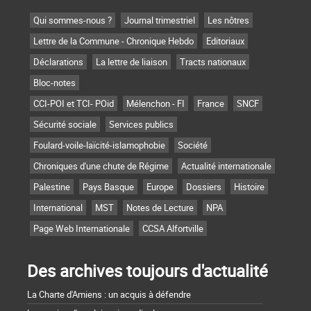
Qui sommes-nous ?
Journal trimestriel
Les nôtres
Lettre de la Commune - Chronique Hebdo
Editoriaux
Déclarations
La lettre de liaison
Tracts nationaux
Bloc-notes
CCI-POI et TCI- POid
Mélenchon - FI
France
SNCF
Sécurité sociale
Services publics
Foulard-voile-laïcité-islamophobie
Société
Chroniques d'une chute de Régime
Actualité internationale
Palestine
Pays Basque
Europe
Dossiers
Histoire
International
MST
Notes de Lecture
NPA
Page Web Internationale
CCSA Alfortville
Des archives toujours d'actualité
La Charte d'Amiens : un acquis à défendre