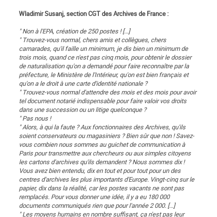
Wladimir Susanj, section CGT des Archives de France :
" Non à l'EPA, création de 250 postes ! [...]
" Trouvez-vous normal, chers amis et collègues, chers
camarades, qu'il faille un minimum, je dis bien un minimum de
trois mois, quand ce n'est pas cinq mois, pour obtenir le dossier
de naturalisation qu'on a demandé pour faire reconnaître par la
préfecture, le Ministère de l'Intérieur, qu'on est bien français et
qu'on a le droit à une carte d'identité nationale ?
" Trouvez-vous normal d'attendre des mois et des mois pour avoir
tel document notarié indispensable pour faire valoir vos droits
dans une succession ou un litige quelconque ?
" Pas nous !
" Alors, à qui la faute ? Aux fonctionnaires des Archives, qu'ils
soient conservateurs ou magasiniers ? Bien sûr que non ! Savez-
vous combien nous sommes au guichet de communication à
Paris pour transmettre aux chercheurs ou aux simples citoyens
les cartons d'archives qu'ils demandent ? Nous sommes dix !
Vous avez bien entendu, dix en tout et pour tout pour un des
centres d'archives les plus importants d'Europe. Vingt-cinq sur le
papier, dix dans la réalité, car les postes vacants ne sont pas
remplacés. Pour vous donner une idée, il y a eu 180 000
documents communiqués rien que pour l'année 2 000. [...]
" Les moyens humains en nombre suffisant, ça n'est pas leur