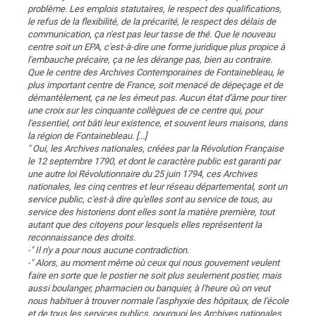
problème. Les emplois statutaires, le respect des qualifications,
le refus de la flexibilité, de la précarité, le respect des délais de
communication, ça n'est pas leur tasse de thé. Que le nouveau
centre soit un EPA, c'est-à-dire une forme juridique plus propice à
l'embauche précaire, ça ne les dérange pas, bien au contraire.
Que le centre des Archives Contemporaines de Fontainebleau, le
plus important centre de France, soit menacé de dépeçage et de
démantèlement, ça ne les émeut pas. Aucun état d'âme pour tirer
une croix sur les cinquante collègues de ce centre qui, pour
l'essentiel, ont bâti leur existence, et souvent leurs maisons, dans
la région de Fontainebleau. [...]
" Oui, les Archives nationales, créées par la Révolution Française
le 12 septembre 1790, et dont le caractère public est garanti par
une autre loi Révolutionnaire du 25 juin 1794, ces Archives
nationales, les cinq centres et leur réseau départemental, sont un
service public, c'est-à dire qu'elles sont au service de tous, au
service des historiens dont elles sont la matière première, tout
autant que des citoyens pour lesquels elles représentent la
reconnaissance des droits.
-" Il n'y a pour nous aucune contradiction.
-" Alors, au moment même où ceux qui nous gouvernent veulent
faire en sorte que le postier ne soit plus seulement postier, mais
aussi boulanger, pharmacien ou banquier, à l'heure où on veut
nous habituer à trouver normale l'asphyxie des hôpitaux, de l'école
et de tous les services publics, pourquoi les Archives nationales