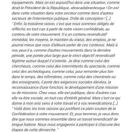
équipements. Mais on est aujourd'hui dans une situation, comme
dirait le Président de la République, abracadabrantesque ! On est
dans cette situation dans votre secteur comme dans d'autres
secteurs de l'intervention publique. Drôle de conception ! [...]
" Enfin, la troisième raison, c'est que nous sommes obligés de
réfléchir, en tout cas à partir de notre vision confédérale, au
contenu de votre mouvement. Il a un contenu revendicatif
immédiat, les moyens, le maintien du statut, des emplois, je ne
pourrai mieux que vous d'ailleurs parler de ces contenus. Mais à
nos yeux il a, comme d'autres mouvements dans la dernière
période, une portée plus large que le strict objectif revendicatif
légitime autour duquel il s'oriente. Je dirai comme celui des
chercheurs, comme celui des intermittents du spectacle, comme
celui des archéologues, comme celui, pour remonter plus loin
dans le temps, des infirmières, comme celui des cheminots ou
des enseignants, il porte des exigences sociales élevées, la
reconnaissance d'une fonction, le développement d'une mission
ou de missions. Chez vous, elle est publique, dans d'autres cas
elle va être sociale, en tout cas d'intérêt général. Mais c'est ce qui
donne à mon avis sens à votre travail et à vos revendications.[...]
" Voilà donc les trois raisons qui justifient ce plein soutien de la
Confédération à votre mouvement. Et, pour terminer, je veux donc
dire que nous sommes ensemble dans un travail revendicatif de
longue haleine. Nous nous engageons à participer à chacune des
étapes de cette démarche. "