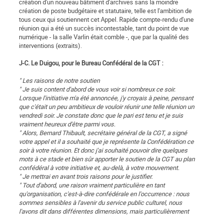
création d'un nouveau bâtiment d'archives sans la moindre
création de poste budgétaire et statutaire, telle est l'ambition de
tous ceux qui soutiennent cet Appel. Rapide compte-rendu d'une
réunion qui a été un succès incontestable, tant du point de vue
numérique - la salle Varlin était comble -, que par la qualité des
interventions (extraits).
J-C. Le Duigou, pour le Bureau Confédéral de la CGT :
" Les raisons de notre soutien
" Je suis content d'abord de vous voir si nombreux ce soir.
Lorsque l'initiative m'a été annoncée, j'y croyais à peine, pensant
que c'était un peu ambitieux de vouloir réunir une telle réunion un
vendredi soir. Je constate donc que le pari est tenu et je suis
vraiment heureux d'être parmi vous.
" Alors, Bernard Thibault, secrétaire général de la CGT, a signé
votre appel et il a souhaité que je représente la Confédération ce
soir à votre réunion. Et donc j'ai souhaité pouvoir dire quelques
mots à ce stade et bien sûr apporter le soutien de la CGT au plan
confédéral à votre initiative et, au-delà, à votre mouvement.
" Je mettrai en avant trois raisons pour le justifier.
" Tout d'abord, une raison vraiment particulière en tant
qu'organisation, c'est-à-dire confédérale en l'occurrence : nous
sommes sensibles à l'avenir du service public culturel, nous
l'avons dit dans différentes dimensions, mais particulièrement