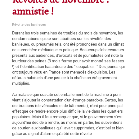
Révoltés de novembre :
amnistie !
Révolte des banlieues
Durant les trois semaines de troubles du mois de novembre, les
condamnations qui se sont abattues sur les révoltés des
banlieues, ou présumés tels, ont été prononcées dans un climat
de surenchère médiatique et politique. Beaucoup d'observateurs
présents aux audiences, d'avocats et de journalistes ont noté la
lourdeur des peines (3 mois ferme pour avoir montré ses fesses
!) et l'identification hasardeuse des " coupables. " Des jeunes qui
ont toujours vécu en France sont menacés d'expulsion. Les
défauts habituels d'une justice à la chaîne on été gravement
multipliés.
Au malaise que suscite cet emballement de la machine à punir
vient s'ajouter la constatation d'un étrange paradoxe. Certes, les
destructions (de véhicules et de bâtiments), n'ont pour principal
effet que de rendre encore plus difficile la vie dans les quartiers
populaires. Mais il faut remarquer que, si le gouvernement s'est
aujourd'hui décidé à rendre, au moins en partie, les subventions
de soutien aux banlieues qu'il avait supprimées, c'est bel et bien
grâce au signal d'alarme qu'a été cette révolte.