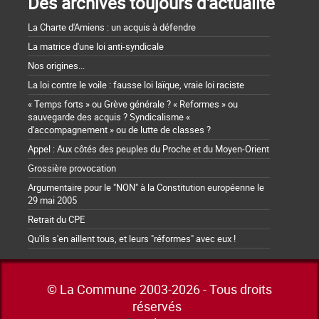
Des archives toujours d'actualité
La Charte d'Amiens : un acquis à défendre
La matrice d'une loi anti-syndicale
Nos origines...
La loi contre le voile : fausse loi laïque, vraie loi raciste
« Temps forts » ou Grève générale ? « Reformes » ou
sauvegarde des acquis ? Syndicalisme «
d'accompagnement » ou de lutte de classes ?
Appel : Aux côtés des peuples du Proche et du Moyen-Orient
Grossière provocation
Argumentaire pour le "NON" à la Constitution européenne le
29 mai 2005
Retrait du CPE
Qu'ils s'en aillent tous, et leurs "réformes" avec eux !
© La Commune 2003-2026 - Tous droits
réservés