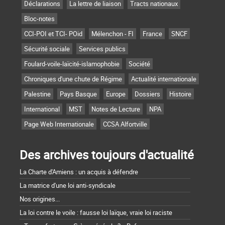
Déclarations
La lettre de liaison
Tracts nationaux
Bloc-notes
CCI-POI et TCI- POid
Mélenchon - FI
France
SNCF
Sécurité sociale
Services publics
Foulard-voile-laïcité-islamophobie
Société
Chroniques d'une chute de Régime
Actualité internationale
Palestine
Pays Basque
Europe
Dossiers
Histoire
International
MST
Notes de Lecture
NPA
Page Web Internationale
CCSA Alfortville
Des archives toujours d'actualité
La Charte d'Amiens : un acquis à défendre
La matrice d'une loi anti-syndicale
Nos origines...
La loi contre le voile : fausse loi laïque, vraie loi raciste