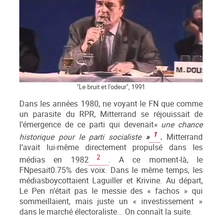
"Le bruit et l'odeur", 1991
Dans les années 1980, ne voyant le FN que comme
un parasite du RPR, Mitterrand se réjouissait de
l’émergence de ce parti qui devenait
« une chance
1
historique pour le parti socialiste
»
.
Mitterrand
l’avait lui-même directement propulsé dans les
2
médias en 1982
. A ce moment-là, le
FNpesait0.75% des voix. Dans le même temps, les
médiasboycottaient Laguiller et Krivine. Au départ,
Le Pen n’était pas le messie des « fachos » qui
sommeillaient, mais juste un « investissement »
dans le marché électoraliste... On connaît la suite.