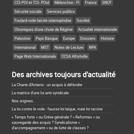
CCI-POI et TCI- POid
Mélenchon - FI
France
SNCF
Sécurité sociale
Services publics
Foulard-voile-laïcité-islamophobie
Société
Chroniques d'une chute de Régime
Actualité internationale
Palestine
Pays Basque
Europe
Dossiers
Histoire
International
MST
Notes de Lecture
NPA
Page Web Internationale
CCSA Alfortville
Des archives toujours d'actualité
La Charte d'Amiens : un acquis à défendre
La matrice d'une loi anti-syndicale
Nos origines...
La loi contre le voile : fausse loi laïque, vraie loi raciste
« Temps forts » ou Grève générale ? « Reformes » ou
sauvegarde des acquis ? Syndicalisme «
d'accompagnement » ou de lutte de classes ?