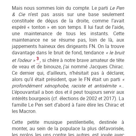
Mais nous sommes loin du compte. Le parti
Le Pen
& Cie
n’est pas assis sur une base seulement
constituée de déçus de la droite, comme l’avait
espéré « tonton » en son temps. Il lui faut de l’aide,
une maintenance de tous les instants. Cette
maintenance ne se résume pas, loin de là, aux
jappements haineux des dirigeants FN
.
On la trouve
davantage dans le bruit de fond, tendance
« le bruit
3
et l’odeur »
, si chère à notre brave amateur de tête
de veau et de binouze, j’ai nommé Jacques Chirac.
Ce dernier qui, d’ailleurs, n’hésitait pas à déclarer,
alors qu’il était président, que le FN était un parti
«
profondément xénophobe, raciste et antisémite »
…
L’épouvantail a bon dos et il peut toujours servir aux
intérêts bourgeois (cf. élections de 2002 et 2017). La
famille Le Pen sert d’abord à faire élire les Chirac et
les Macron.
Cette petite musique pestilentielle, destinée à
monter, au sein de la populace la plus défavorisée,
les prolos les uns contre les autres, est jouée avec