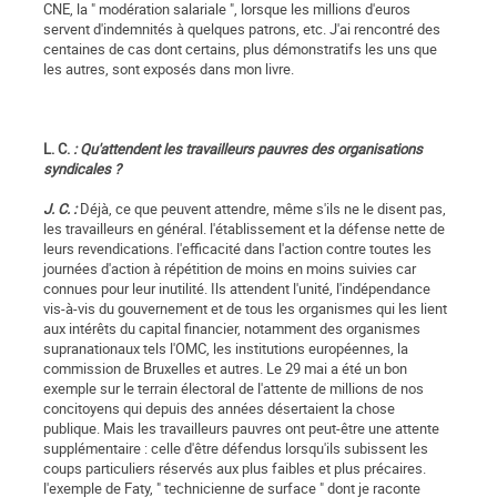
CNE, la " modération salariale ", lorsque les millions d'euros
servent d'indemnités à quelques patrons, etc. J'ai rencontré des
centaines de cas dont certains, plus démonstratifs les uns que
les autres, sont exposés dans mon livre.
L. C.
: Qu'attendent les travailleurs pauvres des organisations
syndicales ?
J. C. :
Déjà, ce que peuvent attendre, même s'ils ne le disent pas,
les travailleurs en général. l'établissement et la défense nette de
leurs revendications. l'efficacité dans l'action contre toutes les
journées d'action à répétition de moins en moins suivies car
connues pour leur inutilité. Ils attendent l'unité, l'indépendance
vis-à-vis du gouvernement et de tous les organismes qui les lient
aux intérêts du capital financier, notamment des organismes
supranationaux tels l'OMC, les institutions européennes, la
commission de Bruxelles et autres. Le 29 mai a été un bon
exemple sur le terrain électoral de l'attente de millions de nos
concitoyens qui depuis des années désertaient la chose
publique. Mais les travailleurs pauvres ont peut-être une attente
supplémentaire : celle d'être défendus lorsqu'ils subissent les
coups particuliers réservés aux plus faibles et plus précaires.
l'exemple de Faty, " technicienne de surface " dont je raconte