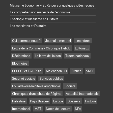
Marxisme économie – 2 : Retour sur quelques idées reçues
La compréhension marxiste de l’économie
Théologie et idéalisme en Histoire
Les marxistes et l’histoire
Qui sommes-nous ?
Journal trimestriel
Les nôtres
Lettre de la Commune - Chronique Hebdo
Editoriaux
Déclarations
La lettre de liaison
Tracts nationaux
Bloc-notes
CCI-POI et TCI- POid
Mélenchon - FI
France
SNCF
Sécurité sociale
Services publics
Foulard-voile-laïcité-islamophobie
Société
Chroniques d'une chute de Régime
Actualité internationale
Palestine
Pays Basque
Europe
Dossiers
Histoire
International
MST
Notes de Lecture
NPA