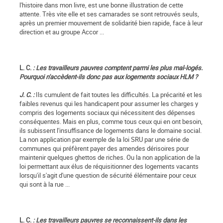
l'histoire dans mon livre, est une bonne illustration de cette
attente. Très vite elle et ses camarades se sont retrouvés seuls,
après un premier mouvement de solidarité bien rapide, face à leur
direction et au groupe Accor ...
L. C.
: Les travailleurs pauvres comptent parmi les plus mal-logés.
Pourquoi n'accèdent-ils donc pas aux logements sociaux HLM ?
J. C. :
Ils cumulent de fait toutes les difficultés. La précarité et les
faibles revenus qui les handicapent pour assumer les charges y
compris des logements sociaux qui nécessitent des dépenses
conséquentes. Mais en plus, comme tous ceux qui en ont besoin,
ils subissent l'insuffisance de logements dans le domaine social.
La non application par exemple de la loi SRU par une série de
communes qui préfèrent payer des amendes dérisoires pour
maintenir quelques ghettos de riches. Ou la non application de la
loi permettant aux élus de réquisitionner des logements vacants
lorsqu'il s'agit d'une question de sécurité élémentaire pour ceux
qui sont à la rue ...
L. C.
: Les travailleurs pauvres se reconnaissent-ils dans les