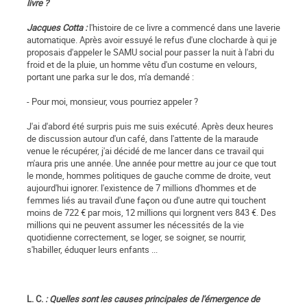
livre ?
Jacques Cotta :
l'histoire de ce livre a commencé dans une laverie
automatique. Après avoir essuyé le refus d'une clocharde à qui je
proposais d'appeler le SAMU social pour passer la nuit à l'abri du
froid et de la pluie, un homme vêtu d'un costume en velours,
portant une parka sur le dos, m'a demandé :
- Pour moi, monsieur, vous pourriez appeler ?
J'ai d'abord été surpris puis me suis exécuté. Après deux heures
de discussion autour d'un café, dans l'attente de la maraude
venue le récupérer, j'ai décidé de me lancer dans ce travail qui
m'aura pris une année. Une année pour mettre au jour ce que tout
le monde, hommes politiques de gauche comme de droite, veut
aujourd'hui ignorer. l'existence de 7 millions d'hommes et de
femmes liés au travail d'une façon ou d'une autre qui touchent
moins de 722 € par mois, 12 millions qui lorgnent vers 843 €. Des
millions qui ne peuvent assumer les nécessités de la vie
quotidienne correctement, se loger, se soigner, se nourrir,
s'habiller, éduquer leurs enfants ...
L. C.
: Quelles sont les causes principales de l'émergence de