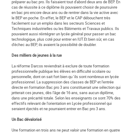
préparer au bac pro. Ils faisaient tout d'abord deux ans de BEP. En
cas de réussite à ce diplôme ils pouvaient choisir de poursuivre
en bac pro encore deux ans ou de rentrer dans la vie active avec
le BEP en poche. En effet, le BEP et le CAP débouchent très
facilement sur un emploi dans les secteurs Sciences et
Techniques industrielles ou les Bâtiments et Travaux publics. Ils
pouvaient aussi réintégrer un lycée général pour passer un bac
technologique, plus coté pour entrer en IUT.Et bien sûr, en cas
d'échec au BEP, ils avaient la possibilité de doubler.
Des milliers de jeunes à la rue
La réforme Darcos reviendrait à exclure de toute formation
professionnelle publique les élèves en difficulté scolaire ou
personnelle, dont on sait fort bien qu ‘ils sont nombreux en lycée
professionnel. La suppression des classes de BEP et l'entrée
directe en formation Bac pro 3 ans constituerait une sélection qui
jetterait ces jeunes, dès l'âge de 16 ans, sans aucun diplôme,
dans une précarité totale. Selon les enseignants ce sont 70% des
effectifs relevant de l'orientation en Lycée professionnel qui
seraient éjectés et ne pourraient entrer en Bac pro 3 ans.
Un Bac dévalorisé
Une formation en trois ans ne peut valoir une formation en quatre