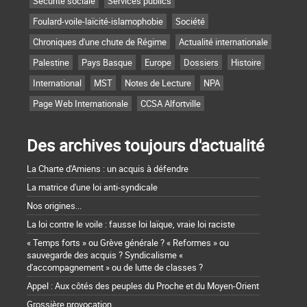
Sécurité sociale
Services publics
Foulard-voile-laïcité-islamophobie
Société
Chroniques d'une chute de Régime
Actualité internationale
Palestine
Pays Basque
Europe
Dossiers
Histoire
International
MST
Notes de Lecture
NPA
Page Web Internationale
CCSA Alfortville
Des archives toujours d'actualité
La Charte d'Amiens : un acquis à défendre
La matrice d'une loi anti-syndicale
Nos origines...
La loi contre le voile : fausse loi laïque, vraie loi raciste
« Temps forts » ou Grève générale ? « Reformes » ou
sauvegarde des acquis ? Syndicalisme «
d'accompagnement » ou de lutte de classes ?
Appel : Aux côtés des peuples du Proche et du Moyen-Orient
Grossière provocation