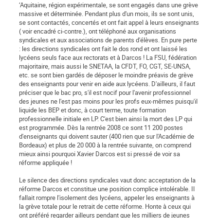
‘Aquitaine, région expérimentale, se sont engagés dans une grève
massive et déterminée. Pendant plus d'un mois, ils se sont unis,
se sont contactés, concertés et ont fait appel à leurs enseignants
( voir encadré ci-contre.), ont téléphoné aux organisations
syndicales et aux associations de parents d'élèves. En pure perte
: les directions syndicales ont fait le dos rond et ont laissé les
lycéens seuls face aux rectorats et à Darcos ! La FSU, fédération
majoritaire, mais aussi le SNETAA, la CFDT, FO, CGT, SE-UNSA,
etc. se sont bien gardés de déposer le moindre préavis de grève
des enseignants pour venir en aide aux lycéens. D'ailleurs, il faut
préciser que le bac pro, s'il est nocif pour l'avenir professionnel
des jeunes ne l'est pas moins pour les profs eux-mêmes puisqu'il
liquide les BEP et donc, à court terme, toute formation
professionnelle initiale en LP. C'est bien ainsi la mort des LP qui
est programmée. Dès la rentrée 2008 ce sont 11 200 postes
d'enseignants qui doivent sauter (400 rien que sur l'Académie de
Bordeaux) et plus de 20 000 à la rentrée suivante, on comprend
mieux ainsi pourquoi Xavier Darcos est si pressé de voir sa
réforme appliquée !
Le silence des directions syndicales vaut donc acceptation de la
réforme Darcos et constitue une position complice intolérable. Il
fallait rompre l'isolement des lycéens, appeler les enseignants à
la grève totale pour le retrait de cette réforme. Honte à ceux qui
ont préféré regarder ailleurs pendant que les milliers de jeunes