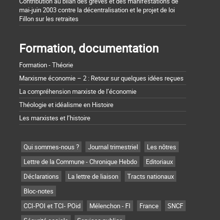
Contribution au bilan des grèves et des manifestations de
mai-juin 2003 contre la décentralisation et le projet de loi
Fillon sur les retraites
Formation, documentation
Formation - Théorie
Marxisme économie – 2 : Retour sur quelques idées reçues
La compréhension marxiste de l’économie
Théologie et idéalisme en Histoire
Les marxistes et l’histoire
Qui sommes-nous ?
Journal trimestriel
Les nôtres
Lettre de la Commune - Chronique Hebdo
Editoriaux
Déclarations
La lettre de liaison
Tracts nationaux
Bloc-notes
CCI-POI et TCI- POid
Mélenchon - FI
France
SNCF