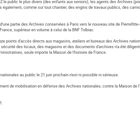
 le public le plus divers (des enfants aux seniors), les agents des Archives (pou
ais également, comme sur tout chantier, des engins de travaux publics, des camion
'une partie des Archives conservées à Paris vers le nouveau site de Pierrefitte-
rance, supérieur en volume à celui de la BNF Tolbiac.
 douze points d'accès directs aux magasins, ateliers et bureaux des Archives natio
 sécurité des locaux, des magasins et des documents d'archives n'a été diligent
nistratives, seule importe la Maison de l'histoire de France.
ationales au public le 21 juin prochain n'est ni possible ni sérieuse.
 moment de mobilisation en défense des Archives nationales, contre la Maison de l'
1.