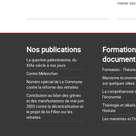
mener ses.
Nos publications
Formation
document
La question palestinienne, du
XIXe siècle à nos jours
Formation - Théorie
Contre Mélenchon
Marxisme économie 
Numéro spécial de La Commune
sur quelques idées
contre la réforme des retraites
La compréhension 
Contribution au bilan des grèves
l’économie
et des manifestations de mai-juin
Théologie et idéali
2003 contre la décentralisation et
Histoire
le projet de loi Fillon sur les
retraites
Les marxistes et l’h