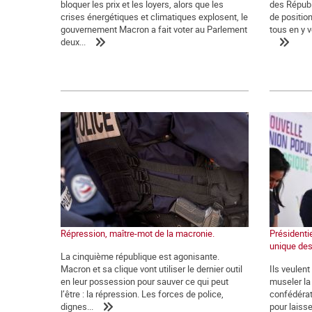
bloquer les prix et les loyers, alors que les
des Républ
crises énergétiques et climatiques explosent, le
de positio
gouvernement Macron a fait voter au Parlement
tous en y v
deux...
Répression, maître-mot de la macronie.
Présidentie
unique des
La cinquième république est agonisante.
Macron et sa clique vont utiliser le dernier outil
Ils veulen
en leur possession pour sauver ce qui peut
museler la 
l’être : la répression. Les forces de police,
confédérat
dignes...
pour laiss