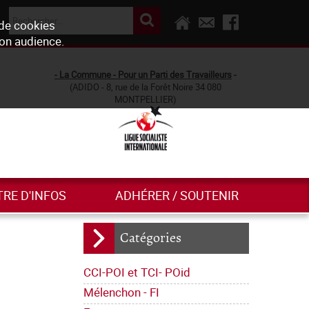
 de cookies
son audience.
- La Commune - Pour un Parti des Travailleurs
-
(ADIDO - 8, rue de la Forêt Noire 34 080
MONTPELLIER)
TRE D'INFOS
ADHÉRER / SOUTENIR
Catégories
CCI-POI et TCI- POid
Mélenchon - FI