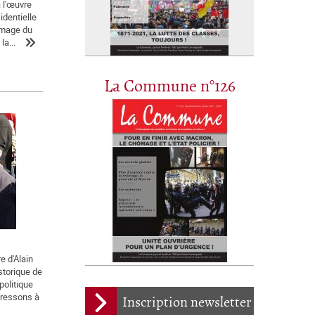
a l'œuvre
identielle
'image du
la...
La Commune n°126
e d'Alain
istorique de
politique
dressons à
Inscription newsletter