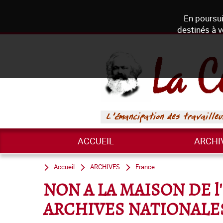
En poursui
destinés à v
ACCUEIL
ARCHI
Accueil
ARCHIVES
France
NON A LA MAISON DE l
ARCHIVES NATIONALES