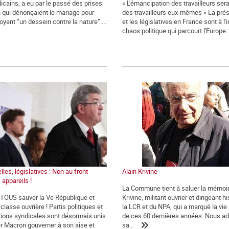
icains, a eu par le passé des prises
« L'émancipation des travailleurs ser
n qui dénonçaient le mariage pour
des travailleurs eux-mêmes » La prés
oyant “un dessein contre la nature”....
et les législatives en France sont à l
chaos politique qui parcourt l'Europe : 
lles, législatives : Non au front
Alain Krivine
 appareils !
La Commune tient à saluer la mémoir
t TOUS sauver la Ve République et
Krivine, militant ouvrier et dirigeant h
classe ouvrière ! Partis politiques et
la LCR et du NPA, qui a marqué la vie 
ions syndicales sont désormais unis
de ces 60 dernières années. Nous a
er Macron gouverner à son aise et
sa...