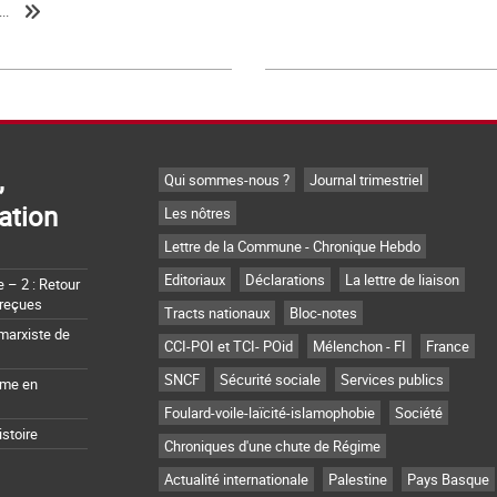
..
,
Qui sommes-nous ?
Journal trimestriel
ation
Les nôtres
Lettre de la Commune - Chronique Hebdo
Editoriaux
Déclarations
La lettre de liaison
– 2 : Retour
 reçues
Tracts nationaux
Bloc-notes
marxiste de
CCI-POI et TCI- POid
Mélenchon - FI
France
SNCF
Sécurité sociale
Services publics
sme en
Foulard-voile-laïcité-islamophobie
Société
istoire
Chroniques d'une chute de Régime
Actualité internationale
Palestine
Pays Basque