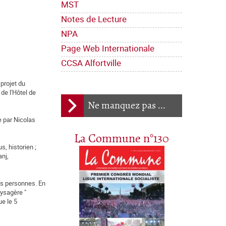
MST
Notes de Lecture
NPA
Page Web Internationale
CCSA Alfortville
projet du
de l'Hôtel de
Ne manquez pas ...
e par Nicolas
La Commune n°130
s, historien ;
anj,
les personnes. En
aysagère "
ue le 5