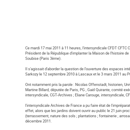
0
Ce mardi 17 mai 2011 à 11 heures, l'intersyndicale CFDT CFTC C
Président de la République d'implanter la Maison de l'histoire de 
Soubise (Paris 3ème).
Il s'agissait d'aborder la question de l'ouverture des espaces int
Sarkozy le 12 septembre 2010 à Lascaux et le 3 mars 2011 au P
Ont notamment pris la parole : Nicolas Offenstadt, historien, Uni
Martine Billard, députée de Paris, PG ; Gaël Quirante, comité exé
intersyndicale, CGT-Archives ; Eliane Carouge, intersyndicale, C
l'intersyndicale Archives de France a pu faire état de l'imprépar
effet, alors que les jardins doivent ouvrir au public le 21 juin
(terrassement, nature des sols ; plantations ; fontainerie ; arrosag
décembre 2011.