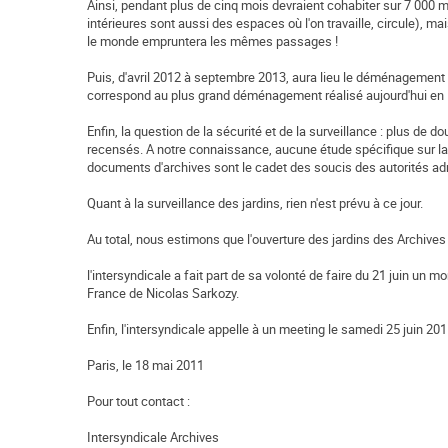
Ainsi, pendant plus de cinq mois devraient cohabiter sur 7 000 m2
intérieures sont aussi des espaces où l'on travaille, circule), m
le monde empruntera les mêmes passages !
Puis, d'avril 2012 à septembre 2013, aura lieu le déménagement d
correspond au plus grand déménagement réalisé aujourd'hui en F
Enfin, la question de la sécurité et de la surveillance : plus de
recensés. A notre connaissance, aucune étude spécifique sur la
documents d'archives sont le cadet des soucis des autorités admi
Quant à la surveillance des jardins, rien n'est prévu à ce jour.
Au total, nous estimons que l'ouverture des jardins des Archives n
l'intersyndicale a fait part de sa volonté de faire du 21 juin un
France de Nicolas Sarkozy.
Enfin, l'intersyndicale appelle à un meeting le samedi 25 juin 201
Paris, le 18 mai 2011
Pour tout contact :
Intersyndicale Archives