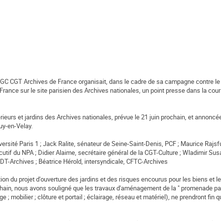
GC CGT Archives de France organisait, dans le cadre de sa campagne contre le 
France sur le site parisien des Archives nationales, un point presse dans la cour 
érieurs et jardins des Archives nationales, prévue le 21 juin prochain, et annoncé
uy-en-Velay.
versité Paris 1 ; Jack Ralite, sénateur de Seine-Saint-Denis, PCF ; Maurice Rajsfu
cutif du NPA ; Didier Alaime, secrétaire général de la CGT-Culture ; Wladimir Sus
FDT-Archives ; Béatrice Hérold, intersyndicale, CFTC-Archives
ation du projet d'ouverture des jardins et des risques encourus pour les biens et 
 prochain, nous avons souligné que les travaux d'aménagement de la " promenade p
e ; mobilier ; clôture et portail ; éclairage, réseau et matériel), ne prendront fin q