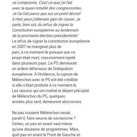
ce compromis. C'est ce que j'ai fait
avec la quasi-totalité des congressistes.
Je l'ai fait parce que sur un point décisif
à mes yeux j'obtenais gain de cause. Je
parle, bien sûr, du refus de signer la
Constitution européenne au lendemain
de la prochaine élection présidentielle
."
Le refus de signer la constitution européenne
en 2007 ne mangeait plus de
pain, à ce moment-là puisque que ce
projet était mort, massivement rejeté
dans plusieurs pays. Le PS demeurait
un ardent défenseur de l'intégration
européenne. A l'évidence, la rupture de
Mélenchon avec le PS eût été crédible
si elle s'était produite à ce moment-là.
Les raisons qui ont motivé le départ précipité
de Mélenchon du PS, quelques
années plus tard, demeurent absconses.
Ne pas soutenir Mélenchon serait,
paraît-il, faire oeuvre de sectarisme ?
Certes, un pas en avant vaut mieux
qu'une douzaine de programmes. Mais,
quel pas en avant le Front de Gauche at-