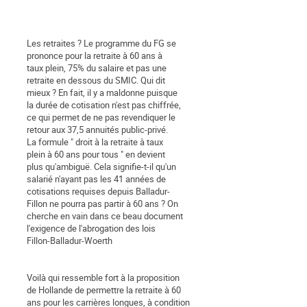
Les retraites ? Le programme du FG se
prononce pour la retraite à 60 ans à
taux plein, 75% du salaire et pas une
retraite en dessous du SMIC. Qui dit
mieux ? En fait, il y a maldonne puisque
la durée de cotisation n'est pas chiffrée,
ce qui permet de ne pas revendiquer le
retour aux 37,5 annuités public-privé.
La formule " droit à la retraite à taux
plein à 60 ans pour tous " en devient
plus qu'ambiguë. Cela signifie-t-il qu'un
salarié n'ayant pas les 41 années de
cotisations requises depuis Balladur-
Fillon ne pourra pas partir à 60 ans ? On
cherche en vain dans ce beau document
l'exigence de l'abrogation des lois
Fillon-Balladur-Woerth
Voilà qui ressemble fort à la proposition
de Hollande de permettre la retraite à 60
ans pour les carrières longues, à condition