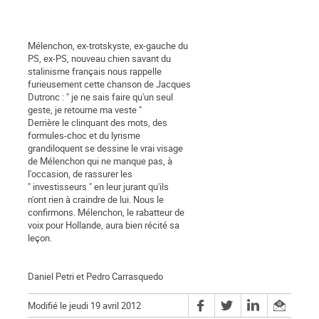
Mélenchon, ex-trotskyste, ex-gauche du
PS, ex-PS, nouveau chien savant du
stalinisme français nous rappelle
furieusement cette chanson de Jacques
Dutronc : " je ne sais faire qu'un seul
geste, je retourne ma veste "
Derrière le clinquant des mots, des
formules-choc et du lyrisme
grandiloquent se dessine le vrai visage
de Mélenchon qui ne manque pas, à
l'occasion, de rassurer les
" investisseurs " en leur jurant qu'ils
n'ont rien à craindre de lui. Nous le
confirmons. Mélenchon, le rabatteur de
voix pour Hollande, aura bien récité sa
leçon.
Daniel Petri et Pedro Carrasquedo
Modifié le jeudi 19 avril 2012