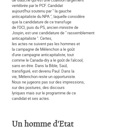
de Gauche qui est une coalition largement
vertébrée par le PCF. Candidat
aujourd'hui soutenu par " la gauche
anticapitaliste du NPA ", laquelle considère
que la candidature de ce transfuge
de l'OCI, puis du PS, ancien ministre de
Jospin, est une candidature de " rassemblement
anticapitaliste ". Certes,
les actes ne suivent pas les hommes et
la campagne de Mélenchon a le goût
d'une campagne anticapitaliste, tout
comme le Canada-dry a le goût de l'alcool,
sans en être. Dans la Bible, Saül,
transfiguré, est devenu Paul. Dans la
vie, Mélenchon reste un opportuniste.
Nous ne jugeons pas sur des impressions,
sur des postures, des discours
lyriques mais sur le programme de ce
candidat et ses actes.
Un homme d'Etat