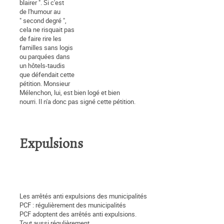
blairer ". Si c'est
de l'humour au
" second degré ",
cela ne risquait pas
de faire rire les
familles sans logis
ou parquées dans
un hôtels-taudis
que défendait cette
pétition. Monsieur
Mélenchon, lui, est bien logé et bien
nourri. Il n'a donc pas signé cette pétition.
Expulsions
Les arrêtés anti expulsions des municipalités
PCF : régulièrement des municipalités
PCF adoptent des arrêtés anti expulsions.
Tout aussi régulièrement,