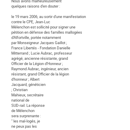
Nous avons malheureusement
quelques raisons d'en douter :
le 19 mars 2006, au sortir d'une manifestation
contre le CPE, Jean-Luc
Mélenchon est sollicité pour signer une
pétition en défense des familles mallogées
d'Alfortville, portée notamment
par Monseigneur Jacques Gaillot ;
France Libertés - Fondation Danielle
Mitterrand ; Lucie Aubrac, professeur
agrégé, ancienne résistante, grand
Officier de la Légion d'Honneur ;
Raymond Aubrac, ingénieur, ancien
résistant, grand Officier de la légion
d'honneur ; Albert
Jacquard, généticien
; Christian
Mahieux, secrétaire
national de
SUD-rail. La réponse
de Mélenchon
sera surprenante :
" les mal-logés, je
ne peux pas les