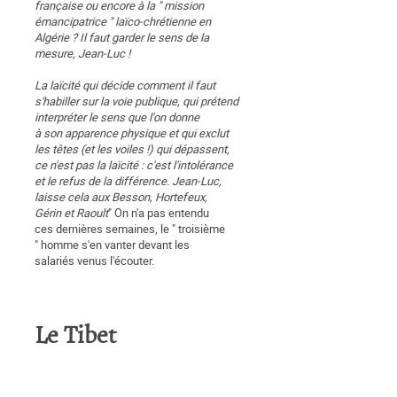
française ou encore à la " mission
émancipatrice " laïco-chrétienne en
Algérie ? Il faut garder le sens de la
mesure, Jean-Luc !
La laïcité qui décide comment il faut
s'habiller sur la voie publique, qui prétend
interpréter le sens que l'on donne
à son apparence physique et qui exclut
les têtes (et les voiles !) qui dépassent,
ce n'est pas la laïcité : c'est l'intolérance
et le refus de la différence. Jean-Luc,
laisse cela aux Besson, Hortefeux,
Gérin et Raoult
" On n'a pas entendu
ces dernières semaines, le " troisième
" homme s'en vanter devant les
salariés venus l'écouter.
Le Tibet