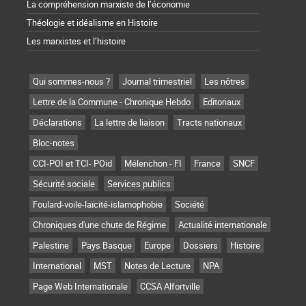
La compréhension marxiste de l’économie
Théologie et idéalisme en Histoire
Les marxistes et l’histoire
Qui sommes-nous ?
Journal trimestriel
Les nôtres
Lettre de la Commune - Chronique Hebdo
Editoriaux
Déclarations
La lettre de liaison
Tracts nationaux
Bloc-notes
CCI-POI et TCI- POid
Mélenchon - FI
France
SNCF
Sécurité sociale
Services publics
Foulard-voile-laïcité-islamophobie
Société
Chroniques d'une chute de Régime
Actualité internationale
Palestine
Pays Basque
Europe
Dossiers
Histoire
International
MST
Notes de Lecture
NPA
Page Web Internationale
CCSA Alfortville