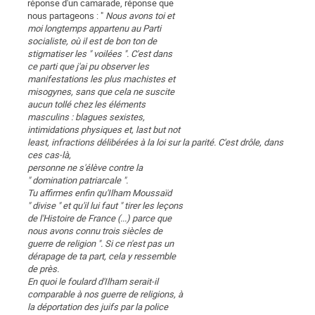
réponse d'un camarade, réponse que
nous partageons : "
Nous avons toi et
moi longtemps appartenu au Parti
socialiste, où il est de bon ton de
stigmatiser les " voilées ". C'est dans
ce parti que j'ai pu observer les
manifestations les plus machistes et
misogynes, sans que cela ne suscite
aucun tollé chez les éléments
masculins : blagues sexistes,
intimidations physiques et, last but not
least, infractions délibérées à la loi sur la parité. C'est drôle, dans
ces cas-là,
personne ne s'élève contre la
" domination patriarcale ".
Tu affirmes enfin qu'Ilham Moussaïd
" divise " et qu'il lui faut " tirer les leçons
de l'Histoire de France (...) parce que
nous avons connu trois siècles de
guerre de religion ". Si ce n'est pas un
dérapage de ta part, cela y ressemble
de près.
En quoi le foulard d'Ilham serait-il
comparable à nos guerre de religions, à
la déportation des juifs par la police