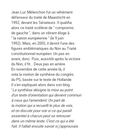
Jean Luc Mélenchon fut un véhément
défenseur du traité de Maastricht en
1992, devant les Sénateurs. Il qualifia
alors ce traité scélérat de " compromis
de gauche ", dans un vibrant éloge à
" la nation européenne " (le 9 juin
1992). Mais, en 2005, il devint l'une des
figures emblématiques du Non au Traité
constitutionnel européen. Un pas en
avant, donc. Puis, aussitôt après la victoire
du Non, il fit... Deux pas en arrière.
En novembre de cette année-là, il
vota la motion de synthèse du congrès
du PS, basée sur le texte de Hollande.
Il s'en expliquait alors dans son blog :
"
La synthèse désigne la mise au point
d'un texte d'orientation qui devient commun
à ceux qui l'amendent. On part de
la motion qui a recueilli le plus de voix,
et on discute pour voir si ce qui paraît
essentiel à chacun peut se retrouver
dans un même texte. C'est ce qui a été
fait. Il fallait ensuite savoir si j'approuvais