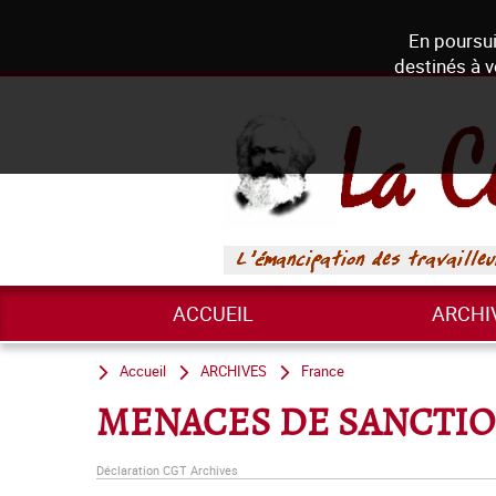
En poursui
destinés à v
ACCUEIL
ARCHI
Accueil
ARCHIVES
France
MENACES DE SANCTIO
Déclaration CGT Archives