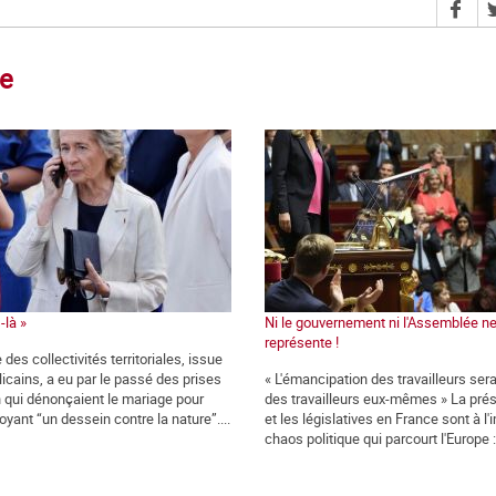
ce
-là »
Ni le gouvernement ni l'Assemblée n
représente !
 des collectivités territoriales, issue
icains, a eu par le passé des prises
« L'émancipation des travailleurs ser
n qui dénonçaient le mariage pour
des travailleurs eux-mêmes » La prés
oyant “un dessein contre la nature”....
et les législatives en France sont à l
chaos politique qui parcourt l'Europe : 