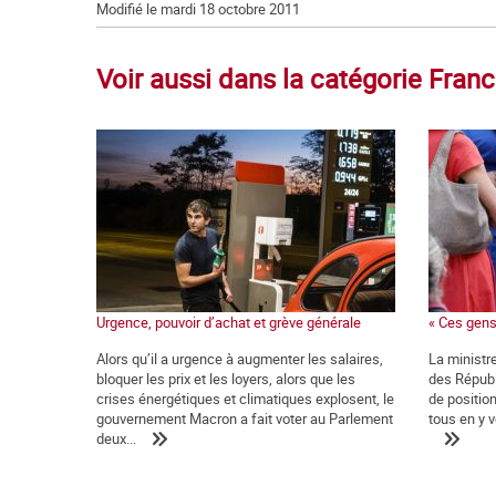
Modifié le mardi 18 octobre 2011
Voir aussi dans la catégorie Fran
Urgence, pouvoir d’achat et grève générale
« Ces gens
Alors qu’il a urgence à augmenter les salaires,
La ministre
bloquer les prix et les loyers, alors que les
des Républ
crises énergétiques et climatiques explosent, le
de positio
gouvernement Macron a fait voter au Parlement
tous en y v
deux...