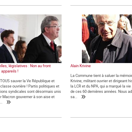
lles, législatives : Non au front
Alain Krivine
 appareils !
La Commune tient à saluer la mémoir
t TOUS sauver la Ve République et
Krivine, militant ouvrier et dirigeant h
classe ouvrière ! Partis politiques et
la LCR et du NPA, qui a marqué la vie 
ions syndicales sont désormais unis
de ces 60 dernières années. Nous a
er Macron gouverner à son aise et
sa...
..