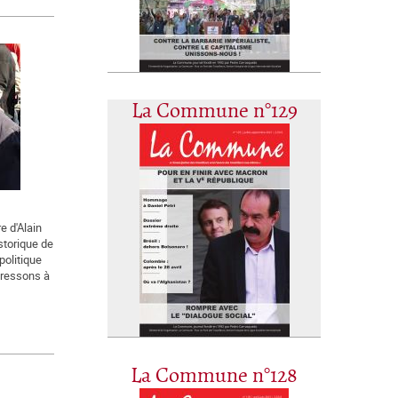
La Commune n°129
e d'Alain
istorique de
politique
dressons à
La Commune n°128