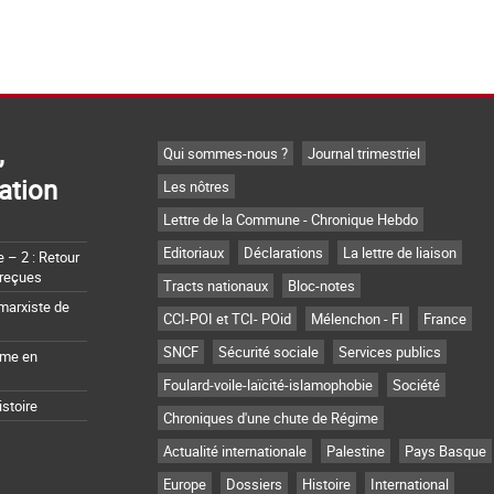
,
Qui sommes-nous ?
Journal trimestriel
ation
Les nôtres
Lettre de la Commune - Chronique Hebdo
Editoriaux
Déclarations
La lettre de liaison
– 2 : Retour
 reçues
Tracts nationaux
Bloc-notes
marxiste de
CCI-POI et TCI- POid
Mélenchon - FI
France
SNCF
Sécurité sociale
Services publics
sme en
Foulard-voile-laïcité-islamophobie
Société
istoire
Chroniques d'une chute de Régime
Actualité internationale
Palestine
Pays Basque
Europe
Dossiers
Histoire
International