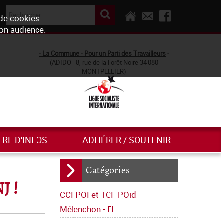
 de cookies
son audience.
- La Commune - Pour un Parti des Travailleurs
-
(ADIDO - 8, rue de la Forêt Noire 34 080
MONTPELLIER)
TRE D'INFOS
ADHÉRER / SOUTENIR
Catégories
 !
CCI-POI et TCI- POid
Mélenchon - FI