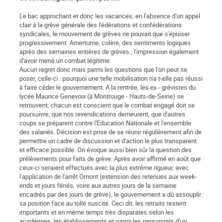
Le bac approchant et donc les vacances, en l'absence d'un appel
clair à la grève générale des fédérations et confédérations
syndicales, le mouvement de grèves ne pouvait que s'épuiser
progressivement. Amertume, colère, des sentiments logiques
après des semaines entières de grèves ; l'impression également
d'avoir mené un combat légitime.
Aucun regret donc mais parmi les questions que l'on peut se
poser, celle-ci : pourquoi une telle mobilisation n'a t-elle pas réussi
à faire céder le gouvernement. A la rentrée, les ex - grévistes du
lycée Maurice Genevoix (à Montrouge - Hauts-de-Seine) se
retrouvent; chacun est conscient que le combat engagé doit se
poursuivre, que nos revendications demeurent, que d'autres
coups se préparent contre l'Education Nationale et l'ensemble
des salariés. Décision est prise de se réunir régulièrement afin de
permettre un cadre de discussion et d'action le plus transparent
et efficace possible. On évoque aussi bien sûr la question des
prélèvements pour faits de grève. Après avoir affirmé en août que
ceux-ci seraient effectués avec la plus extrême rigueur, avec
l'application de l'arrêt Omont (extension des retenues aux week-
ends et jours fériés, voire aux autres jours de la semaine
encadrés par des jours de grève), le gouvernement a dû assouplir
sa position face au tollé suscité. Ceci dit, les retraits restent
importants et en même temps très disparates selon les
académies, les établissements et parmi les personnels d'un