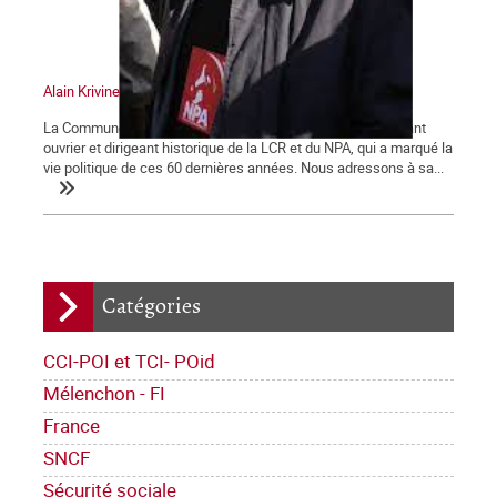
Alain Krivine
La Commune tient à saluer la mémoire d'Alain Krivine, militant
ouvrier et dirigeant historique de la LCR et du NPA, qui a marqué la
vie politique de ces 60 dernières années. Nous adressons à sa...
Catégories
CCI-POI et TCI- POid
Mélenchon - FI
France
SNCF
Sécurité sociale