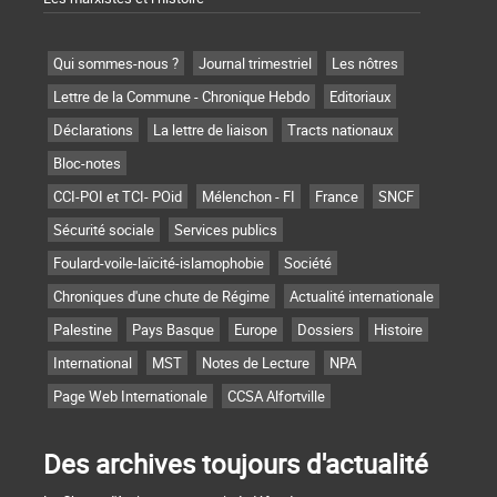
Qui sommes-nous ?
Journal trimestriel
Les nôtres
Lettre de la Commune - Chronique Hebdo
Editoriaux
Déclarations
La lettre de liaison
Tracts nationaux
Bloc-notes
CCI-POI et TCI- POid
Mélenchon - FI
France
SNCF
Sécurité sociale
Services publics
Foulard-voile-laïcité-islamophobie
Société
Chroniques d'une chute de Régime
Actualité internationale
Palestine
Pays Basque
Europe
Dossiers
Histoire
International
MST
Notes de Lecture
NPA
Page Web Internationale
CCSA Alfortville
Des archives toujours d'actualité