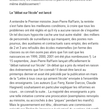
même établissement !
Le "débat sur l'école" est lancé
A entendre le Premier ministre Jean-Pierre Raffarin, la rentrée
s'est faite dans les meilleures conditions, à croire que tous les
problèmes ont été réglés et qu'il n'y a aucune raison de s'inquiéter.
Un tel discours hypocrite cache une tout autre réalité : des milliers
de personnels de surveillance qui manquent, des postes non-
pourvus, des auxiliaires et contractuels sans emploi, des enfants
de 2 et 3 ans refoulés des écoles maternelles (on ferme des
classes ou on n'en ouvre pas alors que l'on sait que les
naissances en 1999, 2000, 2001 ont été plus nombreuses !). Le
15 septembre, Jean-Pierre Raffarin lançait officiellement le
"débat national sur l'école". Un débat qui a pris du retard en raison
des événements que l'on connaît ! Il devait être lancé au
printemps dernier et avait été précédé par la publication en mars
de la "Lettre à tous ceux qui aiment l'école" envoyée à l'ensemble
des enseignants. Les auteurs (Luc Ferry, Xavier Darcos, Claude
Haigneré) souhaitaient en particulier expliquer les réformes en
cours... on connaît la suite... La majorité des enseignants a pris
une telle initiative comme une provocation (exemplaires renvoyés
au ministre, ou accrochés à des "piques" pendant les manifs).
Mais le gouvernement est têtu ; désormais une commission