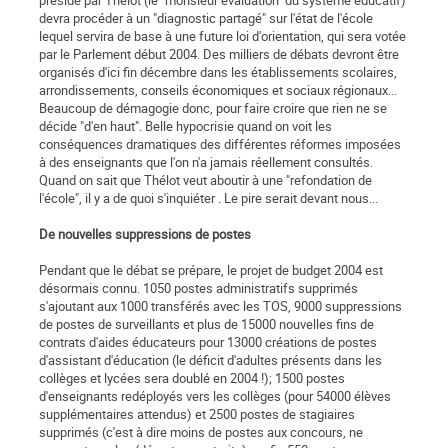
présidé par Thélot (le "monsieur évaluation" du système éducatif)
devra procéder à un "diagnostic partagé" sur l'état de l'école
lequel servira de base à une future loi d'orientation, qui sera votée
par le Parlement début 2004. Des milliers de débats devront être
organisés d'ici fin décembre dans les établissements scolaires,
arrondissements, conseils économiques et sociaux régionaux...
Beaucoup de démagogie donc, pour faire croire que rien ne se
décide "d'en haut". Belle hypocrisie quand on voit les
conséquences dramatiques des différentes réformes imposées
à des enseignants que l'on n'a jamais réellement consultés.
Quand on sait que Thélot veut aboutir à une "refondation de
l'école", il y a de quoi s'inquiéter . Le pire serait devant nous...
De nouvelles suppressions de postes
Pendant que le débat se prépare, le projet de budget 2004 est
désormais connu. 1050 postes administratifs supprimés
s'ajoutant aux 1000 transférés avec les TOS, 9000 suppressions
de postes de surveillants et plus de 15000 nouvelles fins de
contrats d'aides éducateurs pour 13000 créations de postes
d'assistant d'éducation (le déficit d'adultes présents dans les
collèges et lycées sera doublé en 2004 !); 1500 postes
d'enseignants redéployés vers les collèges (pour 54000 élèves
supplémentaires attendus) et 2500 postes de stagiaires
supprimés (c'est à dire moins de postes aux concours, ne