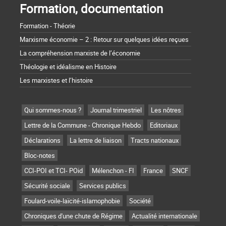
Formation, documentation
Formation - Théorie
Marxisme économie – 2 : Retour sur quelques idées reçues
La compréhension marxiste de l’économie
Théologie et idéalisme en Histoire
Les marxistes et l’histoire
Qui sommes-nous ?
Journal trimestriel
Les nôtres
Lettre de la Commune - Chronique Hebdo
Editoriaux
Déclarations
La lettre de liaison
Tracts nationaux
Bloc-notes
CCI-POI et TCI- POid
Mélenchon - FI
France
SNCF
Sécurité sociale
Services publics
Foulard-voile-laïcité-islamophobie
Société
Chroniques d'une chute de Régime
Actualité internationale