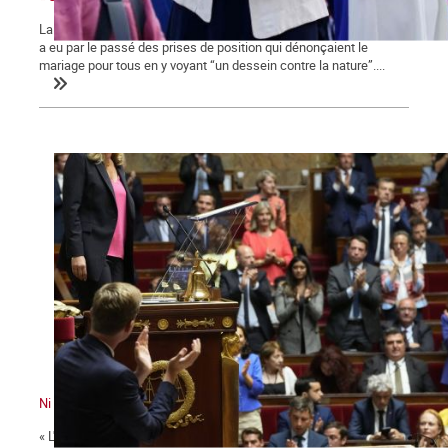
La ministre des collectivités territoriales, issue des Républicains,
a eu par le passé des prises de position qui dénonçaient le
mariage pour tous en y voyant “un dessein contre la nature”....
Ni le gouvernement ni l'Assemblée ne nous représente !
« L'émancipation des travailleurs sera l'œuvre des travailleurs eux-