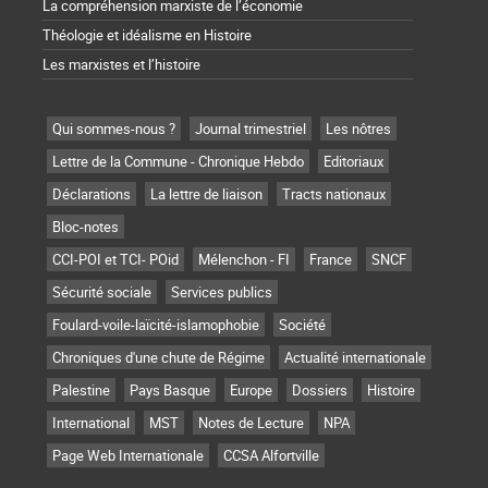
La compréhension marxiste de l’économie
Théologie et idéalisme en Histoire
Les marxistes et l’histoire
Qui sommes-nous ?
Journal trimestriel
Les nôtres
Lettre de la Commune - Chronique Hebdo
Editoriaux
Déclarations
La lettre de liaison
Tracts nationaux
Bloc-notes
CCI-POI et TCI- POid
Mélenchon - FI
France
SNCF
Sécurité sociale
Services publics
Foulard-voile-laïcité-islamophobie
Société
Chroniques d'une chute de Régime
Actualité internationale
Palestine
Pays Basque
Europe
Dossiers
Histoire
International
MST
Notes de Lecture
NPA
Page Web Internationale
CCSA Alfortville