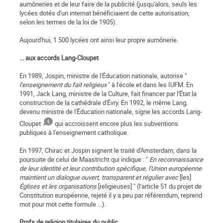
aumôneries et de leur faire de la publicité (jusqu'alors, seuls les
lycées dotés d'un internat bénéficiaient de cette autorisation,
selon les termes de la loi de 1905).
Aujourd'hui, 1 500 lycées ont ainsi leur propre aumônerie.
... aux accords Lang-Cloupet
En 1989, Jospin, ministre de l'Éducation nationale, autorise "
l'enseignement du fait religieux
" à l'école et dans les IUFM. En
1991, Jack Lang, ministre de la Culture, fait financer par l'État la
construction de la cathédrale d'Évry. En 1992, le même Lang,
devenu ministre de l'Éducation nationale, signe les accords Lang-
Cloupet
qui accroissent encore plus les subventions
publiques à l'enseignement catholique.
En 1997, Chirac et Jospin signent le traité d'Amsterdam, dans la
poursuite de celui de Maastricht qui indique : "
En
reconnaissance
de leur identité et leur contribution spécifique, l'Union européenne
maintient un dialogue ouvert, transparent et régulier avec
[les]
Églises et les organisations
[religieuses] " (l'article 51 du projet de
Constitution européenne, rejeté il y a peu par référendum, reprend
mot pour mot cette formule ...).
Profs de religion titulaires du public ...