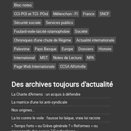
Bloc-notes
CCI-POI et TCI- POid
Mélenchon - FI
France
SNCF
Sécurité sociale
Services publics
Foulard-voile-laïcité-islamophobie
Société
Chroniques d'une chute de Régime
Actualité internationale
Palestine
Pays Basque
Europe
Dossiers
Histoire
International
MST
Notes de Lecture
NPA
Page Web Internationale
CCSA Alfortville
Des archives toujours d'actualité
La Charte d'Amiens : un acquis à défendre
La matrice d'une loi anti-syndicale
Nos origines...
La loi contre le voile : fausse loi laïque, vraie loi raciste
« Temps forts » ou Grève générale ? « Reformes » ou