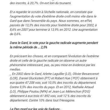
des inscrits, à 20,7%. On est loin du tsunami.
Et a regarder le scrutin à l'échelle nationale, on constate que
l'augmentation du vote d'extrême droite croît moins vite dans le
Gard que dans l'ensemble du pays. Nous sommes, en effet,
passés de 13,3% des inscrits pour l'extrême droite pour 2002, à
8,6% en 2007 pour terminer à 13,9% en 2012. Une augmentation
de 0,6%.
Dans le Gard, le vote pour la gauche radicale augmente pendant
la même période de ... 2,5%
En précisant les choses, et en comparant l'évolution de l'extrême
droite et celle de la gauche radicale on observe un autre
phénomène intéressant, pas, ou peu mise en évidence par les
medias.
_ En 2002 dans le Gard, Arlette Laguiller (LO), Olivier Besancenot
(LCR), Daniel Gluckstein (PT) et Robert Hue ( PCF) obtiennent à
eux quatre 47 208 voix, soit 10,5% des inscrits du département.
Contre 9,5% des inscrits du pays. Et en 2012, Nathalie Artaud
(LO), Philippe Poutou (NPA) et Jean-Luc Mélenchon (FDG)
obtiennent à eux trois 61 892 voix, soit 12 % des inscrits du
département. Contre 10% dans tout l'Hexagone.
Le Pen mord sur les voix de Sarkozy...