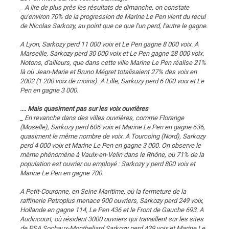
_ A lire de plus près les résultats de dimanche, on constate
qu'environ 70% de la progression de Marine Le Pen vient du recul
de Nicolas Sarkozy, au point que ce que l'un perd, l'autre le gagne.
A Lyon, Sarkozy perd 11 000 voix et Le Pen gagne 8 000 voix. A
Marseille, Sarkozy perd 30 000 voix et Le Pen gagne 28 000 voix.
Notons, d'ailleurs, que dans cette ville Marine Le Pen réalise 21%
là où Jean-Marie et Bruno Mégret totalisaient 27% des voix en
2002 (1 200 voix de moins). A Lille, Sarkozy perd 6 000 voix et Le
Pen en gagne 3 000.
.... Mais quasiment pas sur les voix ouvrières
_ En revanche dans des villes ouvrières, comme Florange
(Moselle), Sarkozy perd 606 voix et Marine Le Pen en gagne 636,
quasiment le même nombre de voix. A Tourcoing (Nord), Sarkozy
perd 4 000 voix et Marine Le Pen en gagne 3 000. On observe le
même phénomène à Vaulx-en-Velin dans le Rhône, où 71% de la
population est ouvrier ou employé : Sarkozy y perd 800 voix et
Marine Le Pen en gagne 700.
A Petit-Couronne, en Seine Maritime, où la fermeture de la
raffinerie Petroplus menace 900 ouvriers, Sarkozy perd 249 voix,
Hollande en gagne 114, Le Pen 436 et le Front de Gauche 693. A
Audincourt, où résident 3000 ouvriers qui travaillent sur les sites
de PSA Sochaux-Montbeliard Sarkozy perd 439 voix et Marine Le