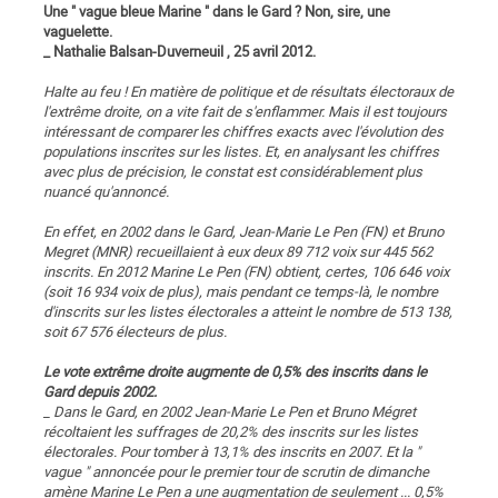
Une " vague bleue Marine " dans le Gard ? Non, sire, une
vaguelette.
_ Nathalie Balsan-Duverneuil , 25 avril 2012.
Halte au feu ! En matière de politique et de résultats électoraux de
l'extrême droite, on a vite fait de s'enflammer. Mais il est toujours
intéressant de comparer les chiffres exacts avec l'évolution des
populations inscrites sur les listes. Et, en analysant les chiffres
avec plus de précision, le constat est considérablement plus
nuancé qu'annoncé.
En effet, en 2002 dans le Gard, Jean-Marie Le Pen (FN) et Bruno
Megret (MNR) recueillaient à eux deux 89 712 voix sur 445 562
inscrits. En 2012 Marine Le Pen (FN) obtient, certes, 106 646 voix
(soit 16 934 voix de plus), mais pendant ce temps-là, le nombre
d'inscrits sur les listes électorales a atteint le nombre de 513 138,
soit 67 576 électeurs de plus.
Le vote extrême droite augmente de 0,5% des inscrits dans le
Gard depuis 2002.
_ Dans le Gard, en 2002 Jean-Marie Le Pen et Bruno Mégret
récoltaient les suffrages de 20,2% des inscrits sur les listes
électorales. Pour tomber à 13,1% des inscrits en 2007. Et la "
vague " annoncée pour le premier tour de scrutin de dimanche
amène Marine Le Pen a une augmentation de seulement ... 0,5%