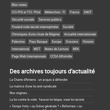
Bloc-notes
CCI-POI et TCI- POid
Mélenchon - FI
France
SNCF
Sécurité sociale
Services publics
Foulard-voile-laïcité-islamophobie
Société
Chroniques d'une chute de Régime
Actualité internationale
Palestine
Pays Basque
Europe
Dossiers
Histoire
International
MST
Notes de Lecture
NPA
Page Web Internationale
CCSA Alfortville
Des archives toujours d'actualité
La Charte d'Amiens : un acquis à défendre
La matrice d'une loi anti-syndicale
Nos origines...
La loi contre le voile : fausse loi laïque, vraie loi raciste
« Temps forts » ou Grève générale ? « Reformes » ou