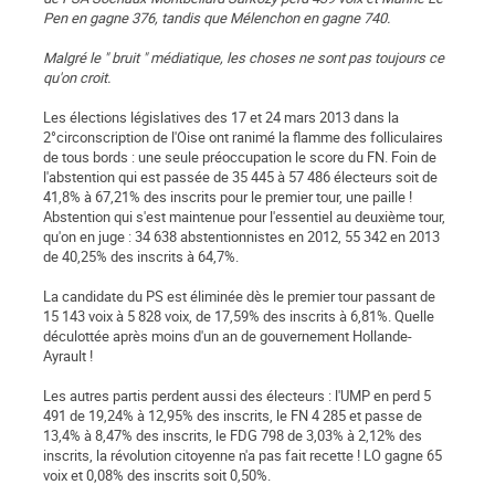
Pen en gagne 376, tandis que Mélenchon en gagne 740.
Malgré le " bruit " médiatique, les choses ne sont pas toujours ce
qu'on croit.
Les élections législatives des 17 et 24 mars 2013 dans la
2°circonscription de l'Oise ont ranimé la flamme des folliculaires
de tous bords : une seule préoccupation le score du FN. Foin de
l'abstention qui est passée de 35 445 à 57 486 électeurs soit de
41,8% à 67,21% des inscrits pour le premier tour, une paille !
Abstention qui s'est maintenue pour l'essentiel au deuxième tour,
qu'on en juge : 34 638 abstentionnistes en 2012, 55 342 en 2013
de 40,25% des inscrits à 64,7%.
La candidate du PS est éliminée dès le premier tour passant de
15 143 voix à 5 828 voix, de 17,59% des inscrits à 6,81%. Quelle
déculottée après moins d'un an de gouvernement Hollande-
Ayrault !
Les autres partis perdent aussi des électeurs : l'UMP en perd 5
491 de 19,24% à 12,95% des inscrits, le FN 4 285 et passe de
13,4% à 8,47% des inscrits, le FDG 798 de 3,03% à 2,12% des
inscrits, la révolution citoyenne n'a pas fait recette ! LO gagne 65
voix et 0,08% des inscrits soit 0,50%.