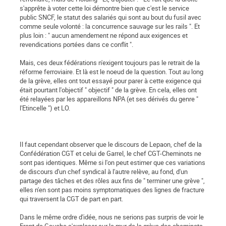
s'apprête à voter cette loi démontre bien que c'est le service
public SNCF, le statut des salariés qui sont au bout du fusil avec
comme seule volonté : la concurrence sauvage sur les rails ". Et
plus loin : " aucun amendement ne répond aux exigences et
revendications portées dans ce conflit ".
Mais, ces deux fédérations n'exigent toujours pas le retrait de la
réforme ferroviaire. Et là est le noeud de la question. Tout au long
de la grève, elles ont tout essayé pour parer à cette exigence qui
était pourtant l'objectif " objectif " de la grève. En cela, elles ont
été relayées par les appareillons NPA (et ses dérivés du genre "
l'Etincelle ") et LO.
Il faut cependant observer que le discours de Lepaon, chef de la
Confédération CGT et celui de Garrel, le chef CGT-Cheminots ne
sont pas identiques. Même si l'on peut estimer que ces variations
de discours d'un chef syndical à l'autre relève, au fond, d'un
partage des tâches et des rôles aux fins de " terminer une grève ",
elles n'en sont pas moins symptomatiques des lignes de fracture
qui traversent la CGT de part en part.
Dans le même ordre d'idée, nous ne serions pas surpris de voir le