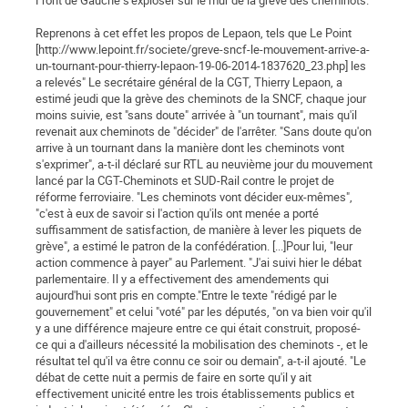
Front de Gauche s'exploser sur le mur de la grève des cheminots.
Reprenons à cet effet les propos de Lepaon, tels que Le Point
[http://www.lepoint.fr/societe/greve-sncf-le-mouvement-arrive-a-
un-tournant-pour-thierry-lepaon-19-06-2014-1837620_23.php] les
a relevés" Le secrétaire général de la CGT, Thierry Lepaon, a
estimé jeudi que la grève des cheminots de la SNCF, chaque jour
moins suivie, est "sans doute" arrivée à "un tournant", mais qu'il
revenait aux cheminots de "décider" de l'arrêter. "Sans doute qu'on
arrive à un tournant dans la manière dont les cheminots vont
s'exprimer", a-t-il déclaré sur RTL au neuvième jour du mouvement
lancé par la CGT-Cheminots et SUD-Rail contre le projet de
réforme ferroviaire. "Les cheminots vont décider eux-mêmes",
"c'est à eux de savoir si l'action qu'ils ont menée a porté
suffisamment de satisfaction, de manière à lever les piquets de
grève", a estimé le patron de la confédération. [...]Pour lui, "leur
action commence à payer" au Parlement. "J'ai suivi hier le débat
parlementaire. Il y a effectivement des amendements qui
aujourd'hui sont pris en compte."Entre le texte "rédigé par le
gouvernement" et celui "voté" par les députés, "on va bien voir qu'il
y a une différence majeure entre ce qui était construit, proposé-
ce qui a d'ailleurs nécessité la mobilisation des cheminots -, et le
résultat tel qu'il va être connu ce soir ou demain", a-t-il ajouté. "Le
débat de cette nuit a permis de faire en sorte qu'il y ait
effectivement unicité entre les trois établissements publics et