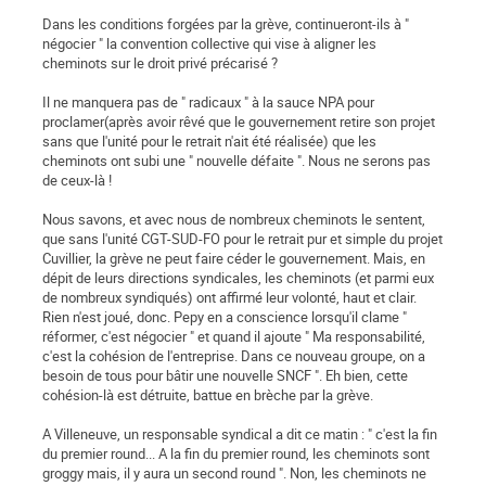
Dans les conditions forgées par la grève, continueront-ils à "
négocier " la convention collective qui vise à aligner les
cheminots sur le droit privé précarisé ?
Il ne manquera pas de " radicaux " à la sauce NPA pour
proclamer(après avoir rêvé que le gouvernement retire son projet
sans que l'unité pour le retrait n'ait été réalisée) que les
cheminots ont subi une " nouvelle défaite ". Nous ne serons pas
de ceux-là !
Nous savons, et avec nous de nombreux cheminots le sentent,
que sans l'unité CGT-SUD-FO pour le retrait pur et simple du projet
Cuvillier, la grève ne peut faire céder le gouvernement. Mais, en
dépit de leurs directions syndicales, les cheminots (et parmi eux
de nombreux syndiqués) ont affirmé leur volonté, haut et clair.
Rien n'est joué, donc. Pepy en a conscience lorsqu'il clame "
réformer, c'est négocier " et quand il ajoute " Ma responsabilité,
c'est la cohésion de l'entreprise. Dans ce nouveau groupe, on a
besoin de tous pour bâtir une nouvelle SNCF ". Eh bien, cette
cohésion-là est détruite, battue en brèche par la grève.
A Villeneuve, un responsable syndical a dit ce matin : " c'est la fin
du premier round... A la fin du premier round, les cheminots sont
groggy mais, il y aura un second round ". Non, les cheminots ne