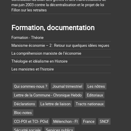
mai-juin 2003 contre la décentralisation et le projet de loi
Fillon sur les retraites
Formation, documentation
Formation - Théorie
Marxisme économie – 2 : Retour sur quelques idées reçues
La compréhension marxiste de l’économie
Théologie et idéalisme en Histoire
Les marxistes et l’histoire
Qui sommes-nous ?
Journal trimestriel
Les nôtres
Lettre de la Commune - Chronique Hebdo
Editoriaux
Déclarations
La lettre de liaison
Tracts nationaux
Bloc-notes
CCI-POI et TCI- POid
Mélenchon - FI
France
SNCF
Sécurité sociale
Services publics