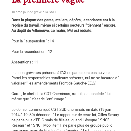
La première vague
10 ème jour de grève à la SNCF
Dans la plupart des gares, ateliers, dépôts, la tendance est à la
reprise du travail, même si certains secteurs " tiennent " encore.
Au dépôt de Villeneuve, ce matin, l'AG est réduite.
Pour la " suspension " : 14
Pour la reconduction : 12
Abstentions : 11
Les non-grévistes présents à l'AG ne participent pas au vote.
Parmi les responsables syndicaux présents, nul ne se hasarde à "
valoriser " les amendements Front de Gauche-EELV.
Garrel, le chef de la CGT-Cheminots, n'a-t-il pas concédé " lui-
même que " c'est de l'enfumage ".
Le dernier communiqué CGT-SUD cheminots en date (19 juin
2014 à 19h30) dénonce : " Le rapporteur de cette loi, Gilles Savary,
ne parle plus d'EPIC mais de filiales, quand il évoque " SNCF
Réseau " et " SNCF Mobilité ". Il ne parle plus de groupe public
ferroviaire, mais de Holding " Et, d'ajouter : " Le fait que la droite