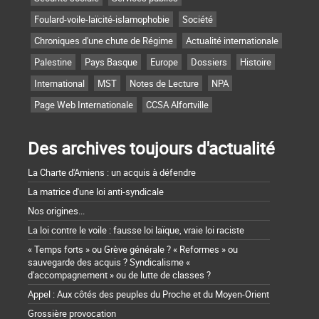
Foulard-voile-laïcité-islamophobie
Société
Chroniques d'une chute de Régime
Actualité internationale
Palestine
Pays Basque
Europe
Dossiers
Histoire
International
MST
Notes de Lecture
NPA
Page Web Internationale
CCSA Alfortville
Des archives toujours d'actualité
La Charte d'Amiens : un acquis à défendre
La matrice d'une loi anti-syndicale
Nos origines...
La loi contre le voile : fausse loi laïque, vraie loi raciste
« Temps forts » ou Grève générale ? « Reformes » ou
sauvegarde des acquis ? Syndicalisme «
d'accompagnement » ou de lutte de classes ?
Appel : Aux côtés des peuples du Proche et du Moyen-Orient
Grossière provocation