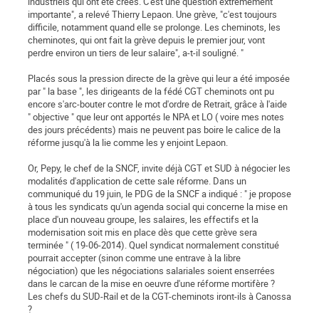
industriels qui ont été créés. C'est une question extrêmement
importante", a relevé Thierry Lepaon. Une grève, "c'est toujours
difficile, notamment quand elle se prolonge. Les cheminots, les
cheminotes, qui ont fait la grève depuis le premier jour, vont
perdre environ un tiers de leur salaire", a-t-il souligné. "
Placés sous la pression directe de la grève qui leur a été imposée
par " la base ", les dirigeants de la fédé CGT cheminots ont pu
encore s'arc-bouter contre le mot d'ordre de Retrait, grâce à l'aide
" objective " que leur ont apportés le NPA et LO ( voire mes notes
des jours précédents) mais ne peuvent pas boire le calice de la
réforme jusqu'à la lie comme les y enjoint Lepaon.
Or, Pepy, le chef de la SNCF, invite déjà CGT et SUD à négocier les
modalités d'application de cette sale réforme. Dans un
communiqué du 19 juin, le PDG de la SNCF a indiqué : " je propose
à tous les syndicats qu'un agenda social qui concerne la mise en
place d'un nouveau groupe, les salaires, les effectifs et la
modernisation soit mis en place dès que cette grève sera
terminée " ( 19-06-2014). Quel syndicat normalement constitué
pourrait accepter (sinon comme une entrave à la libre
négociation) que les négociations salariales soient enserrées
dans le carcan de la mise en oeuvre d'une réforme mortifère ?
Les chefs du SUD-Rail et de la CGT-cheminots iront-ils à Canossa
?