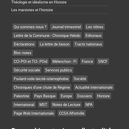
Théologie et idéalisme en Histoire
Les marxistes et l’histoire
Qui sommes-nous ?
Journal trimestriel
Les nôtres
Lettre de la Commune - Chronique Hebdo
Editoriaux
Déclarations
La lettre de liaison
Tracts nationaux
Bloc-notes
CCI-POI et TCI- POid
Mélenchon - FI
France
SNCF
Sécurité sociale
Services publics
Foulard-voile-laïcité-islamophobie
Société
Chroniques d'une chute de Régime
Actualité internationale
Palestine
Pays Basque
Europe
Dossiers
Histoire
International
MST
Notes de Lecture
NPA
Page Web Internationale
CCSA Alfortville