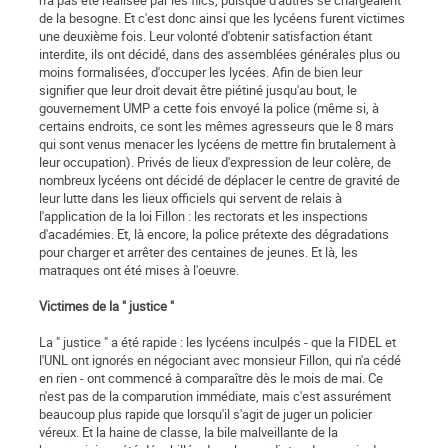
n'a pas été réalisée par les flics, puisque d'autres se chargeaient
de la besogne. Et c'est donc ainsi que les lycéens furent victimes
une deuxième fois. Leur volonté d'obtenir satisfaction étant
interdite, ils ont décidé, dans des assemblées générales plus ou
moins formalisées, d'occuper les lycées. Afin de bien leur
signifier que leur droit devait être piétiné jusqu'au bout, le
gouvernement UMP a cette fois envoyé la police (même si, à
certains endroits, ce sont les mêmes agresseurs que le 8 mars
qui sont venus menacer les lycéens de mettre fin brutalement à
leur occupation). Privés de lieux d'expression de leur colère, de
nombreux lycéens ont décidé de déplacer le centre de gravité de
leur lutte dans les lieux officiels qui servent de relais à
l'application de la loi Fillon : les rectorats et les inspections
d'académies. Et, là encore, la police prétexte des dégradations
pour charger et arrêter des centaines de jeunes. Et là, les
matraques ont été mises à l'oeu­vre.
Victimes de la " justice "
La " justice " a été rapide : les lycéens inculpés - que la FIDEL et
l'UNL ont ignorés en négociant avec monsieur Fillon, qui n'a cédé
en rien - ont commencé à comparaître dès le mois de mai. Ce
n'est pas de la comparution immédiate, mais c'est assurément
beaucoup plus rapide que lorsqu'il s'agit de juger un policier
véreux. Et la haine de classe, la bile malveillante de la