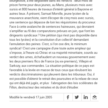
bourgeoisie, a été dégobillée dans les verdicts : deux mois de
prison ferme pour deux jeunes, au Mans, plusieurs mois avec
sursis et 800 heures de travaux d'intérêt général à Bayonne et
autres lieux. À présent, Samuel Morville, jeune lycéen de la
mouvance anarchiste, vient d'écoper de cinq mois avec sursis,
une sentence qui dépasse de loin les réquisitoires du procureur.
Face à cette avalanche de sentences haineuses, qui devraient
s'amplifier au fil des comparutions prévues en juin, que font les
dirigeants syndicaux ? Une pétition (qui n'est pas disponible dans
tous les lycées) et la constitution d'un collectif demandant
l'annulation des peines. C'est, si l'on ose dire, le minimum
syndical ! C'est une campagne d'une toute autre ampleur qui
s'impose, à l'heure où Chirac et sa majorité minoritaire, sourds au
verdict des urnes, échafaudent un nouveau gouvernement avec
les deux premiers flics de France (ou ex-premiers), Villepin et
Sarkozy, aux commandes. La situation politique de ce pays est
favorable à la levée en masse de tous ceux que révulsent les
verdicts discriminatoires qui pleuvent dans les tribunaux. Oui, il
est possible d'obtenir le retrait des poursuites et la relaxe de ceux
qui ont déjà été jugés, et plus : l'abrogation des lois scélérates de
Fillon, destructeur des retraites et du droit d'étudier.
Modifié le vendredi 17 juin 2005