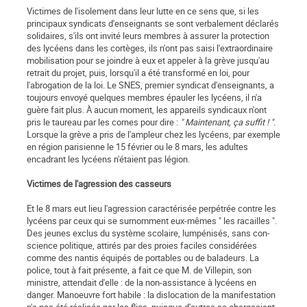
Victimes de l'isolement dans leur lutte en ce sens que, si les
principaux syndicats d'enseignants se sont verbalement déclarés
solidaires, s'ils ont invité leurs membres à assurer la protection
des lycéens dans les cortèges, ils n'ont pas saisi l'extraordinaire
mobilisation pour se joindre à eux et appeler à la grève jusqu'au
retrait du projet, puis, lorsqu'il a été transformé en loi, pour
l'abrogation de la loi. Le SNES, premier syndicat d'enseignants, a
toujours envoyé quel­ques membres épauler les lycéens, il n'a
guère fait plus. À aucun moment, les appareils syndicaux n'ont
pris le taureau par les cornes pour dire :
" Maintenant, ça suffit ! "
.
Lorsque la grève a pris de l'ampleur chez les lycéens, par exemple
en région parisienne le 15 février ou le 8 mars, les adultes
encadrant les lycéens n'étaient pas légion.
Victimes de l'agression des casseurs
Et le 8 mars eut lieu l'agression caractérisée perpétrée contre les
lycéens par ceux qui se surnomment eux-mêmes " les racailles ".
Des jeunes exclus du système scolaire, lumpénisés, sans con­
science politique, attirés par des proies faciles considérées
comme des nantis équipés de portables ou de baladeurs. La
police, tout à fait présente, a fait ce que M. de Villepin, son
ministre, attendait d'elle : de la non-assistance à lycéens en
danger. Manoeuvre fort habile : la dislocation de la manifestation