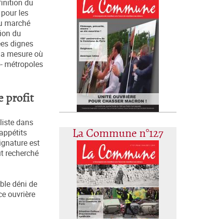
finition du
 pour les
du marché
tion du
ées dignes
 la mesure où
o- métropoles
e profit
aliste dans
La Commune n°127
 appétits
ignature est
ut recherché
ble déni de
ce ouvrière