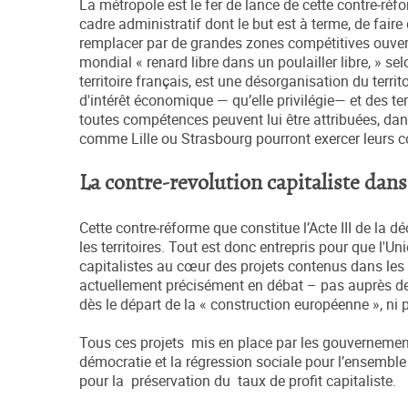
La métropole est le fer de lance de cette contre-réfo
cadre administratif dont le but est à terme, de fair
remplacer par de grandes zones compétitives ouver
mondial « renard libre dans un poulailler libre, » s
territoire français, est une désorganisation du terr
d'intérêt économique — qu’elle privilégie— et des t
toutes compétences peuvent lui être attribuées, dans
comme Lille ou Strasbourg pourront exercer leurs c
La contre-revolution capitaliste dans 
Cette contre-réforme que constitue l’Acte III de la dé
les territoires. Tout est donc entrepris pour que l'U
capitalistes au cœur des projets contenus dans les 
actuellement précisément en débat – pas auprès des pe
dès le départ de la « construction européenne », ni 
Tous ces projets mis en place par les gouvernemen
démocratie et la régression sociale pour l’ensemble 
pour la préservation du taux de profit capitaliste.