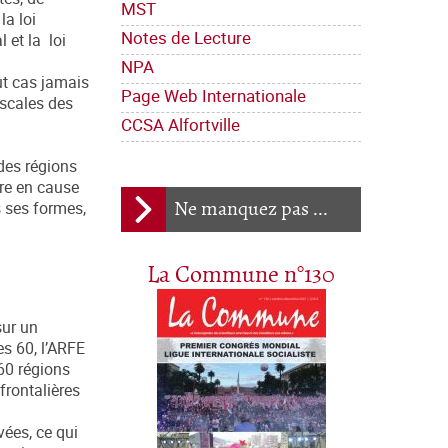
MST
la loi
Notes de Lecture
 et la loi
NPA
out cas jamais
Page Web Internationale
iscales des
CCSA Alfortville
 des régions
tre en cause
Ne manquez pas ...
s ses formes,
La Commune n°130
sur un
es 60, l’ARFE
60 régions
frontalières
ées, ce qui