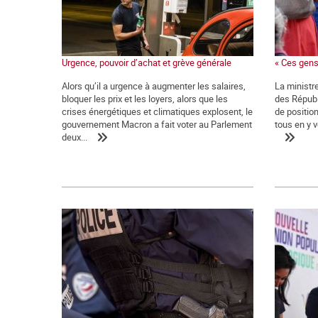
Urgence, pouvoir d’achat et grève générale
« Ces gens
Alors qu’il a urgence à augmenter les salaires,
La ministre
bloquer les prix et les loyers, alors que les
des Républ
crises énergétiques et climatiques explosent, le
de positio
gouvernement Macron a fait voter au Parlement
tous en y v
deux...