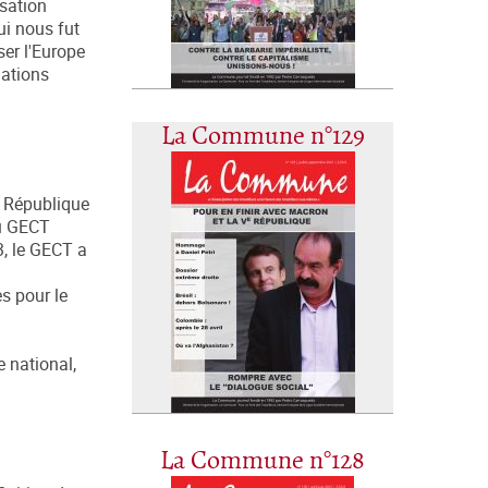
isation
ui nous fut
ser l'Europe
lations
La Commune n°129
a République
du GECT
, le GECT a
s pour le
e national,
La Commune n°128