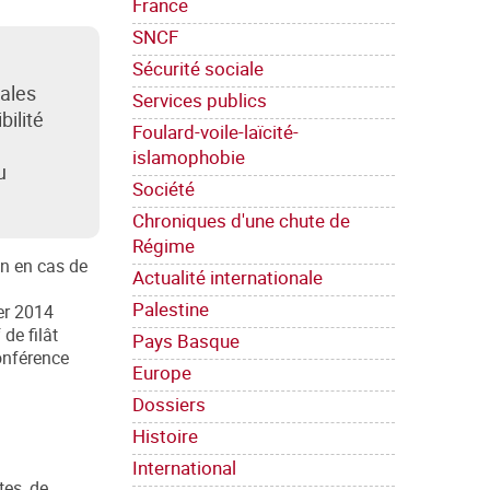
France
SNCF
Sécurité sociale
iales
Services publics
bilité
Foulard-voile-laïcité-
islamophobie
u
Société
Chroniques d'une chute de
Régime
on en cas de
Actualité internationale
Palestine
er 2014
de filât
Pays Basque
Conférence
Europe
Dossiers
Histoire
International
tes, de