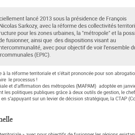
fficiellement lancé 2013 sous la présidence de François
icolas Sarkozy, avec la réforme des collectivités territor
ucture pour les zones urbaines, la "métropole" et la possi
 fusionner, ainsi que des dispositions visant au
’intercommunalité, avec pour objectif de voir l’ensemble d
ntercommunales (EPIC).
 à la réforme territoriale et s'était prononcée pour son abrogati
aire le processus !
toriale et d'affirmation des métropoles (MAPAM) adoptée en janvi
t les politiques publiques grâce à deux outils de gestion, le chef 
, en s’appuyant sur un levier de décision stratégique, la CTAP (
nelle
erritoriale » avec pour objectifs de fusionner les régions existan