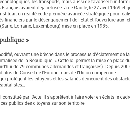
chnologiques, les transports, mais aussi de favoriser l’uniform
s Français avaient déjà refusée à de Gaulle, le 27 avril 1969 et q
ituait en réalité cette première avancée stratégique pour réali
s financiers par le désengagement de l’Etat et l’ouverture aux re
(Sarre, Lorraine, Luxembourg) mise en place en 1985.
épublique »
 modifié, ouvrant une brèche dans le processus d’éclatement de l
ntralisée de la République. « Cette loi permet la mise en place 
urd’hui de 79 communes allemandes et françaises). Depuis 2003
end plus du Conseil de l'Europe mais de l'Union européenne.
qui protègent les citoyens et les salariés demeurent des obstacle
capitalistes…
constitué par l’Acte III s’apprêtent à faire voler en éclats le cadr
ices publics des citoyens sur son territoire.