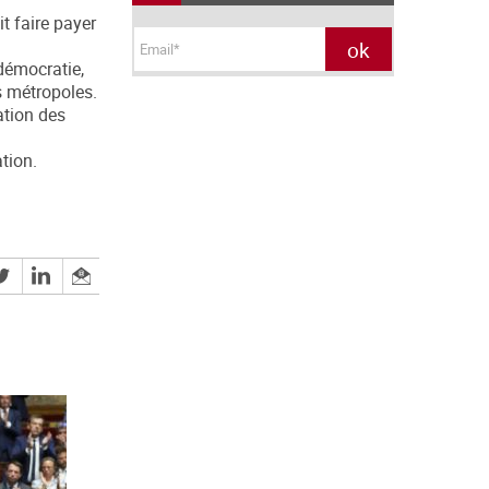
 faire payer
 démocratie,
s métropoles.
ation des
tion.