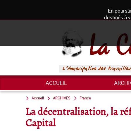
En poursui
destinés à v
ACCUEIL
ARCHI
Accueil
ARCHIVES
France
La décentralisation, la ré
Capital