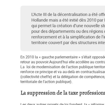
L'Acte III de la décentralisation a été o
Hollande mais a été initié dès 2010 par N
qui permet la création d’une nouvelle str
pour des départements ou des régions de
renforcement et à la simplification de l
territoire couvert par des structures i
En 2010 la « gauche parlementaire » s'était opposée
retour au pouvoir.Aujourd'hui elle accélère au contr
La loi de modernisation de l'action publique terri
renforce ce principe et va au-delà en contractualisan
(collectivité cheffe) et la délégation de compétence
territoriale de l'action publique).
La suppression de la taxe profession
Les deux autres projets de loi fondent la « réforme t