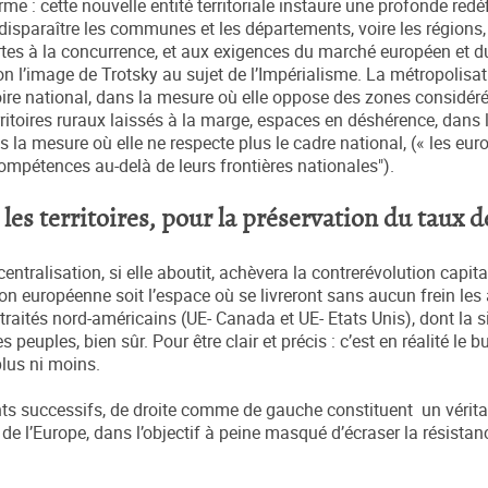
rme : cette nouvelle entité territoriale instaure une profonde redé
e disparaître les communes et les départements, voire les régions,
tes à la concurrence, et aux exigences du marché européen et 
elon l’image de Trotsky au sujet de l’Impérialisme. La métropolisa
itoire national, dans la mesure où elle oppose des zones considér
erritoires ruraux laissés à la marge, espaces en déshérence, dans
 la mesure où elle ne respecte plus le cadre national, (« les eur
ompétences au-delà de leurs frontières nationales").
les territoires, pour la préservation du taux d
centralisation, si elle aboutit, achèvera la contrerévolution capit
nion européenne soit l’espace où se livreront sans aucun frein les
traités nord-américains (UE- Canada et UE- Etats Unis), dont la s
uples, bien sûr. Pour être clair et précis : c’est en réalité le b
plus ni moins.
ts successifs, de droite comme de gauche constituent un vérita
de l’Europe, dans l’objectif à peine masqué d’écraser la résistan