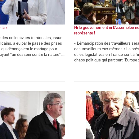
-là »
Ni le gouvernement ni l'Assemblée n
représente !
 des collectivités territoriales, issue
icains, a eu par le passé des prises
« L'émancipation des travailleurs ser
n qui dénonçaient le mariage pour
des travailleurs eux-mêmes » La prés
oyant “un dessein contre la nature”....
et les législatives en France sont à l
chaos politique qui parcourt l'Europe : 