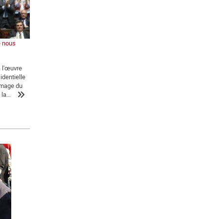
e nous
a l'œuvre
identielle
'image du
la...