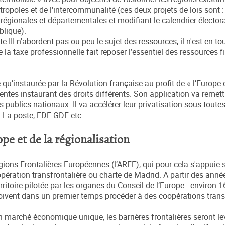
opoles et de l'intercommunalité (ces deux projets de lois sont : 
 régionales et départementales et modifiant le calendrier électoral
blique).
acte III n'abordent pas ou peu le sujet des ressources, il n'est en t
e la taxe professionnelle fait reposer l’essentiel des ressources f
 qu’instaurée par la Révolution française au profit de « l’Europe
entes instaurant des droits différents. Son application va remet
s publics nationaux. Il va accélérer leur privatisation sous toute
 La poste, EDF-GDF etc.
pe et de la régionalisation
Régions Frontalières Européennes (l’ARFE), qui pour cela s'appuie 
ération transfrontalière ou charte de Madrid. A partir des anné
toire pilotée par les organes du Conseil de l’Europe : environ 1
i doivent dans un premier temps procéder à des coopérations trans
 marché économique unique, les barrières frontalières seront lev