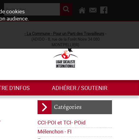
 de cookies
son audience.
- La Commune - Pour un Parti des Travailleurs
-
(ADIDO - 8, rue de la Forêt Noire 34 080
MONTPELLIER)
TRE D'INFOS
ADHÉRER / SOUTENIR
Catégories
CCI-POI et TCI- POid
Mélenchon - FI