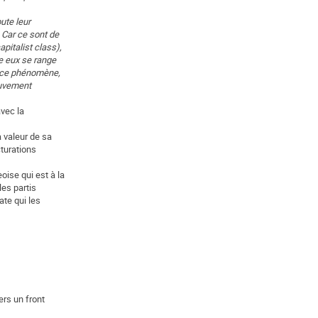
ute leur
. Car ce sont de
pitalist class),
re eux se range
e ce phénomène,
ouvement
avec la
a valeur de sa
cturations
oise qui est à la
les partis
ate qui les
ers un front