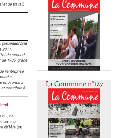
 et de travail,
 (
excédent brut
e 2011.
effet du second
r de 1985, grâce
e l'entreprise
emand a
té en France a
La Commune n°127
 et contribue à
.html
s qui, ne
 détermine
re différé (ou