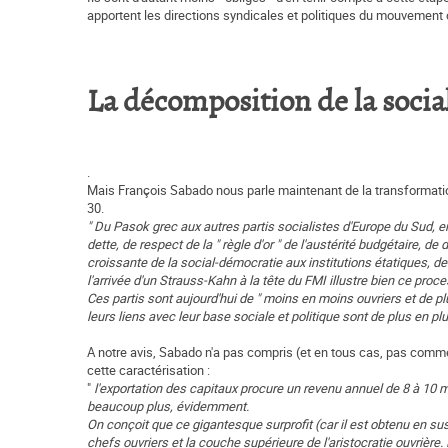
apportent les directions syndicales et politiques du mouvement o
La décomposition de la soci
.
Mais François Sabado nous parle maintenant de la transformation
30.
" Du Pasok grec aux autres partis socialistes d'Europe du Sud, en
dette, de respect de la " règle d'or " de l'austérité budgétaire, 
croissante de la social-démocratie aux institutions étatiques, d
l'arrivée d'un Strauss-Kahn à la tête du FMI illustre bien ce proce
Ces partis sont aujourd'hui de " moins en moins ouvriers et de plu
leurs liens avec leur base sociale et politique sont de plus en pl
A notre avis, Sabado n'a pas compris (et en tous cas, pas comme
cette caractérisation :
"
l'exportation des capitaux procure un revenu annuel de 8 à 10 mi
beaucoup plus, évidemment.
On conçoit que ce gigantesque surprofit (car il est obtenu en sus
chefs ouvriers et la couche supérieure de l'aristocratie ouvrière.