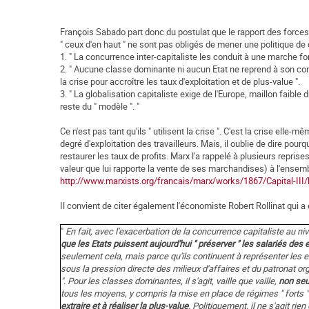
François Sabado part donc du postulat que le rapport des forces e
" ceux d'en haut " ne sont pas obligés de mener une politique d
1. " La concurrence inter-capitaliste les conduit à une marche fo
2. " Aucune classe dominante ni aucun Etat ne reprend à son co
la crise pour accroître les taux d'exploitation et de plus-value ".
3. " La globalisation capitaliste exige de l'Europe, maillon faibl
reste du " modèle ". "
Ce n'est pas tant qu'ils " utilisent la crise ". C'est la crise elle-
degré d'exploitation des travailleurs. Mais, il oublie de dire pourqu
restaurer les taux de profits. Marx l'a rappelé à plusieurs reprises
valeur que lui rapporte la vente de ses marchandises) à l'ensembl
http://www.marxists.org/francais/marx/works/1867/Capital-II
Il convient de citer également l'économiste Robert Rollinat qui a é
"
En fait, avec l'exacerbation de la concurrence capitaliste au ni
que les Etats puissent aujourd'hui " préserver " les salariés des ef
seulement cela, mais parce qu'ils continuent à représenter les 
sous la pression directe des milieux d'affaires et du patronat or
". Pour les classes dominantes, il s'agit, vaille que vaille,
non seul
tous les moyens, y compris la mise en place de régimes " forts "
extraire et à réaliser la plus-value
. Politiquement, il ne s'agit ri