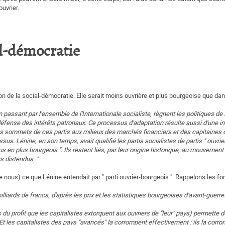
uvrier.
al-démocratie
 de la social-démocratie. Elle serait moins ouvrière et plus bourgeoise que da
 passant par l'ensemble de l'Internationale socialiste, règnent les politiques de
de défense des intérêts patronaux. Ce processus d'adaptation résulte aussi d'une i
es sommets de ces partis aux milieux des marchés financiers et des capitaines d
ssus. Lénine, en son temps, avait qualifié les partis socialistes de partis " ouvrie
s en plus bourgeois ". Ils restent liés, par leur origine historique, au mouvement
us distendus. "
.
 nous) ce que Lénine entendait par " parti ouvrier-bourgeois ". Rappelons les 
lliards de francs, d'après les prix et les statistiques bourgeoises d'avant-guerre
 du profit que les capitalistes extorquent aux ouvriers de "leur" pays) permette 
 Et les capitalistes des pays "avancés" la corrompent effectivement : ils la corro