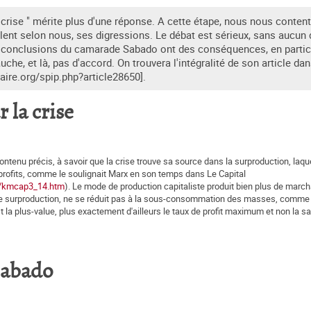
a crise " mérite plus d'une réponse. A cette étape, nous nous conten
nt selon nous, ses digressions. Le débat est sérieux, sans aucun 
les conclusions du camarade Sabado ont des conséquences, en partic
e, et là, pas d'accord. On trouvera l'intégralité de son article dan
aire.org/spip.php?article28650].
 la crise
 contenu précis, à savoir que la crise trouve sa source dans la surproduction, laqu
 profits, comme le soulignait Marx en son temps dans Le Capital
II/kmcap3_14.htm
). Le mode de production capitaliste produit bien plus de marc
surproduction, ne se réduit pas à la sous-consommation des masses, comme l
est la plus-value, plus exactement d'ailleurs le taux de profit maximum et non la sa
 Sabado