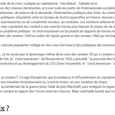
ée de la crise, s'adapte au capitalisme " néo-libéral ", Sabado écrit :
s des classes dominantes, et à leur suite les partis de l'Internationale socialis
siennes, de relance de la demande, d'intervention publique plus forte. Au contrai
des politiques d'austérité, ainsi en Europe du Sud et aujourd'hui en France. Aucune 
keynésiennes ou de compromis sociaux. Au contraire, ces secteurs utilisent la 
 inter-capitaliste les conduit à une marche forcée pour baisser le niveau de vie d
 problème politique : le choix keynésien est le produit de rapports de forces i
uttes des années 1930 ou celles de l'après-guerre et des années 1960 qui ont im
s classes populaires n'oblige en rien ceux d'en haut à des politiques de concess
ce ne serait pas la dynamique même de la crise des années 30 qui a conduit ce
 de fait, le " choix keynésien " de Roosevelt en 1932 a précédé " la poussée des lut
onstitution et au développement du CIO. Dans l'ensemble, le " choix keynésien " 
à un instant T, il s'agit d'empêcher que la tendance à l'effondrement du capitalis
ne situation révolutionnaire ou, à tout le moins, en une situation de chaos
au lendemain de la guerre (avec l'aide du plan Marshall) pour endiguer la vague 
n compte le rapport des forces entre les classes. Mais voilà belle lurette que ce
ix ?