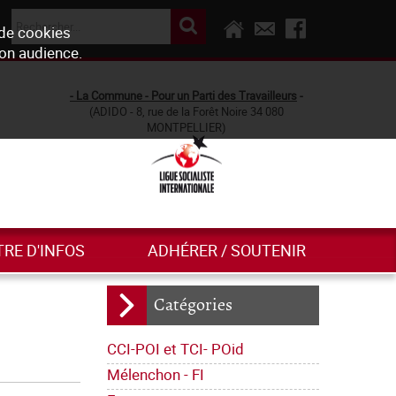
 de cookies
son audience.
- La Commune - Pour un Parti des Travailleurs
-
(ADIDO - 8, rue de la Forêt Noire 34 080
MONTPELLIER)
TRE D'INFOS
ADHÉRER / SOUTENIR
Catégories
CCI-POI et TCI- POid
Mélenchon - FI