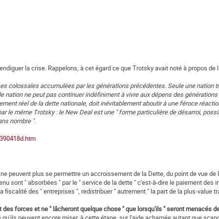
 endiguer la crise. Rappelons, à cet égard ce que Trotsky avait noté à propos de l
ses colossales accumulées par les générations précédentes. Seule une nation tr
lle nation ne peut pas continuer indéfiniment à vivre aux dépens des génération
ment réel de la dette nationale, doit inévitablement aboutir à une féroce réaction
par le même Trotsky : le New Deal est une " forme particulière de désarroi, poss
ans nombre "
.
19390418d.htm
s ne peuvent plus se permettre un accroissement de la Dette, du point de vue de l
venu sont " absorbées " par le " service de la dette " c'est-à-dire le paiement des i
la fiscalité des " entreprises ", redistribuer " autrement " la part de la plus-value
rt des forces et ne " lâcheront quelque chose " que lorsqu'ils " seront menacés d
pe qu'ils peuvent encore miser, à cette étape, sur l'aide acharnée autant que sca