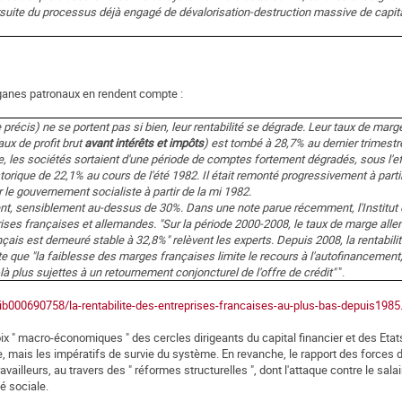
rsuite du processus déjà engagé de dévalorisation-destruction massive de capital
organes patronaux en rendent compte :
précis) ne se portent pas si bien, leur rentabilité se dégrade. Leur taux de marge
ux de profit brut
avant intérêts et impôts
) est tombé à 28,7% au dernier trimestr
que, les sociétés sortaient d'une période de comptes fortement dégradés, sous l'
torique de 22,1% au cours de l'été 1982. Il était remonté progressivement à parti
 le gouvernement socialiste à partir de la mi 1982.
ent, sensiblement au-dessus de 30%. Dans une note parue récemment, l'Institut d
eprises françaises et allemandes. "Sur la période 2000-2008, le taux de marge all
çais est demeuré stable à 32,8%" relèvent les experts. Depuis 2008, la rentabili
te que "la faiblesse des marges françaises limite le recours à l'autofinancement,
là plus sujettes à un retournement conjoncturel de l'offre de crédit"
".
ib000690758/la-rentabilite-des-entreprises-francaises-au-plus-bas-depuis1985
oix " macro-économiques " des cercles dirigeants du capital financier et des Etat
e, mais les impératifs de survie du système. En revanche, le rapport des forces
vailleurs, au travers des " réformes structurelles ", dont l'attaque contre le salai
é sociale.