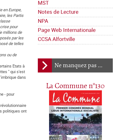
MST
te en Europe,
Notes de Lecture
re, les Partis
NPA
classe
crise pour
Page Web Internationale
e millions de
mposés par les
CCSA Alfortville
posé de telles
ions ou de
Ne manquez pas ...
rtains Etats à
tes " qui s'est
s'imbrique dans
La Commune n°130
me - pour
révolutionnaire
s politiques ont