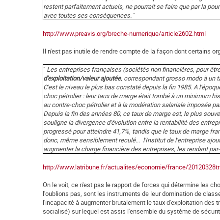
restent parfaitement actuels, ne pourrait se faire que par la pou
avec toutes ses conséquences.
"
http://www.preavis.org/breche-numerique/article2602.html
Il n'est pas inutile de rendre compte de la façon dont certains 
"
Les entreprises françaises (sociétés non financières, pour être 
d'exploitation/valeur ajoutée
, correspondant grosso modo à un ta
C'est le niveau le plus bas constaté depuis la fin 1985. A l'épo
choc pétrolier : leur taux de marge était tombé à un minimum his
au contre-choc pétrolier et à la modération salariale imposée par
Depuis la fin des années 80, ce taux de marge est, le plus souv
souligne la divergence d'évolution entre la rentabilité des entr
progressé pour atteindre 41,7%, tandis que le taux de marge fran
donc, même sensiblement reculé... l'Institut de l'entreprise ajou
augmenter la charge financière des entreprises, les rendant par-
http://www.latribune.fr/actualites/economie/france/20120328tr
On le voit, ce n'est pas le rapport de forces qui détermine les ch
l'oublions pas, sont les instruments de leur domination de class
l'incapacité à augmenter brutalement le taux d'exploitation des tra
socialisé) sur lequel est assis l'ensemble du système de sécurit