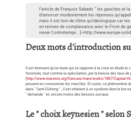
l'article de François Sabado " les gauches et l
d'amorcer modestement les réponses qu'appelle
mais il est loin de n'être qu'idéologique car 
en termes de complaisance avec le Front de gauch
revue Contretemps : [->http://www.europe-solid
Deux mots d'introduction sur
Il est étonnant qu'un texte qui se rapporte à la crise en élude le
favorisée, tout comme la spéculation, par la baisse des taux de
(
http://www.marxists.org/francais/marx/works/1867/Capital-I
peuvent en consommer les marchés. En outre, ce phénomène de 
dans " l'anti-Dühring " , il est inhérent à un système dont le but 
" demande " et, encore moins des besoins sociaux.
Le " choix keynesien " selon