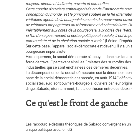
moyens, directs et indirects, ouverts et camouflés.
Cette couche d'ouvriers embourgeoisés ou de l'"aristocratie ouvriè
conception du monde, est le principal soutien de la IIe Internation
véritables agents de la bourgeoisie au sein du mouvement ouvrier
de véritables propagateurs du réformisme et du chauvinisme. Dans
inévitablement aux cotés de la bourgeoisie, aux côtés des "Vers
si l'on n'en a pas mesuré la portée politique et sociale, il es
communiste et de la révolution sociale à venir.
" (Lénine- l'impé
Sur cette base, l'appareil social-démocrate est devenu, il y a un 
bourgeoisie impérialiste.
Historiquement, la social-démocratie s'appuyait donc sur l'aristo
force de travail " percevant ainsi les " miettes des surprofits d
industrielles qui se sont enchaînées ces dernières décennies.
La décomposition de la social-démocratie suit la décomposition d
base de la social-démocratie est passée, en août 1914 " définitive
socialistes, eux, sont ouvriers-bourgeois, ouvriers par leur origin
dirige. Sabado, étonnamment, fait la confusion entre ces deux notio
Ce qu'est le front de gauche
Les raccourcis-détours théoriques de Sabado convergent en un seul 
unique politique avec le FdG