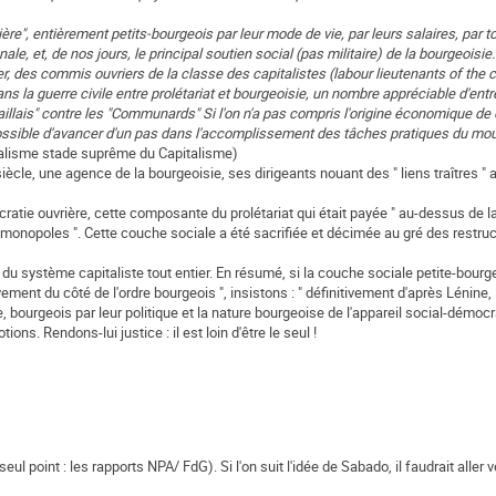
re", entièrement petits-bourgeois par leur mode de vie, par leurs salaires, par to
ale, et, de nos jours, le principal soutien social (pas militaire) de la bourgeoisie
, des commis ouvriers de la classe des capitalistes (labour lieutenants of the ca
 la guerre civile entre prolétariat et bourgeoisie, un nombre appréciable d'ent
aillais" contre les "Communards" Si l'on n'a pas compris l'origine économique d
t impossible d'avancer d'un pas dans l'accomplissement des tâches pratiques du m
rialisme stade suprême du Capitalisme)
siècle, une agence de la bourgeoisie, ses dirigeants nouant des " liens traîtres " 
cratie ouvrière, cette composante du prolétariat qui était payée " au-dessus de l
es monopoles ". Cette couche sociale a été sacrifiée et décimée au gré des restru
u système capitaliste tout entier. En résumé, si la couche sociale petite-bourge
ment du côté de l'ordre bourgeois ", insistons : " définitivement d'après Lénine, 
e, bourgeois par leur politique et la nature bourgeoise de l'appareil social-démocr
ns. Rendons-lui justice : il est loin d'être le seul !
point : les rapports NPA/ FdG). Si l'on suit l'idée de Sabado, il faudrait aller v