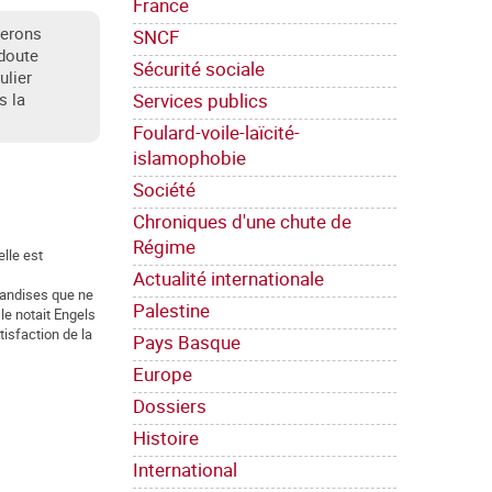
France
terons
SNCF
doute
Sécurité sociale
ulier
Services publics
s la
Foulard-voile-laïcité-
islamophobie
Société
Chroniques d'une chute de
Régime
elle est
Actualité internationale
handises que ne
Palestine
e notait Engels
tisfaction de la
Pays Basque
Europe
Dossiers
Histoire
International