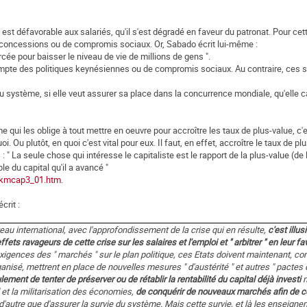
st défavorable aux salariés, qu'il s'est dégradé en faveur du patronat. Pour cett
e concessions ou de compromis sociaux. Or, Sabado écrit lui-même :
rcée pour baisser le niveau de vie de millions de gens ".
mpte des politiques keynésiennes ou de compromis sociaux. Au contraire, ces se
e du système, si elle veut assurer sa place dans la concurrence mondiale, qu'elle 
même qui les oblige à tout mettre en oeuvre pour accroître les taux de plus-value, c'e
oi. Ou plutôt, en quoi c'est vital pour eux. Il faut, en effet, accroître le taux de p
 : " La seule chose qui intéresse le capitaliste est le rapport de la plus-value (de
e du capital qu'il a avancé "
I/kmcap3_01.htm
.
crit :
veau international, avec l'approfondissement de la crise qui en résulte,
c'est illu
fets ravageurs de cette crise sur les salaires et l'emploi et " arbitrer " en leur fa
exigences des " marchés " sur le plan politique, ces Etats doivent maintenant, 
ganisé, mettrent en place de nouvelles mesures " d'austérité " et autres " pactes 
ement de tenter de préserver ou de rétablir la rentabilité du capital déjà investi
m
 et la militarisation des économies,
de conquérir de nouveaux marchés afin de c
en d'autre que d'assurer la survie du système. Mais cette survie, et là les enseig