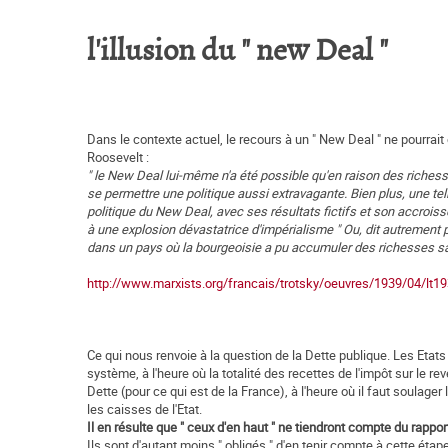
l'illusion du " new Deal "
Dans le contexte actuel, le recours à un " New Deal " ne pourrait
Roosevelt :
" le New Deal lui-même n'a été possible qu'en raison des riches
se permettre une politique aussi extravagante. Bien plus, une te
politique du New Deal, avec ses résultats fictifs et son accroisse
à une explosion dévastatrice d'impérialisme " Ou, dit autrement 
dans un pays où la bourgeoisie a pu accumuler des richesses s
http://www.marxists.org/francais/trotsky/oeuvres/1939/04/lt
Ce qui nous renvoie à la question de la Dette publique. Les Etat
système, à l'heure où la totalité des recettes de l'impôt sur le re
Dette (pour ce qui est de la France), à l'heure où il faut soulager 
les caisses de l'Etat.
Il en résulte que " ceux d'en haut " ne tiendront compte du rappo
Ils sont d'autant moins " obligés " d'en tenir compte à cette éta