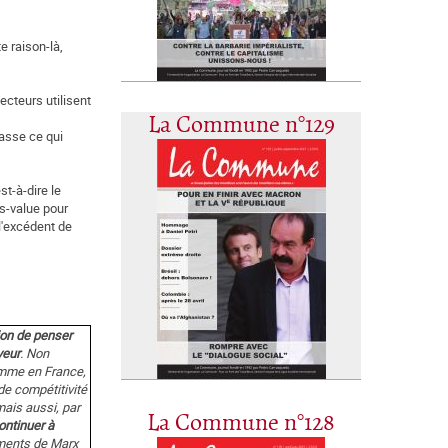
e raison-là,
cteurs utilisent
La Commune n°129
casse ce qui
st-à-dire le
lus-value pour
 l'excédent de
sion de penser
veur
. Non
comme en France,
de compétitivité
ais aussi, par
La Commune n°128
ontinuer à
nements de Marx