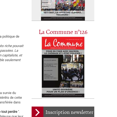
La Commune n°126
a politique de
ès riche pouvait
s passées. La
 capitaliste, et
ible seulement
a survie du
ntérêts de cette
 transférée dans
e tout perdre
".
Inscription newsletter
ndaleuse que leur