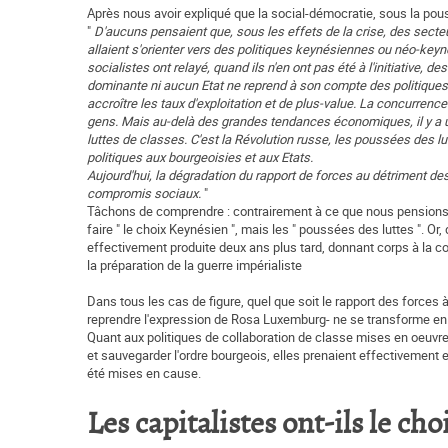
Après nous avoir expliqué que la social-démocratie, sous la pouss
"
D'aucuns pensaient que, sous les effets de la crise, des secteur
allaient s'orienter vers des politiques keynésiennes ou néo-keyné
socialistes ont relayé, quand ils n'en ont pas été à l'initiative, 
dominante ni aucun Etat ne reprend à son compte des politiques 
accroître les taux d'exploitation et de plus-value. La concurrence
gens. Mais au-delà des grandes tendances économiques, il y a un
luttes de classes. C'est la Révolution russe, les poussées des l
politiques aux bourgeoisies et aux Etats.
Aujourd'hui, la dégradation du rapport de forces au détriment de
compromis sociaux.
"
Tâchons de comprendre : contrairement à ce que nous pensions, 
faire " le choix Keynésien ", mais les " poussées des luttes ". Or,
effectivement produite deux ans plus tard, donnant corps à la c
la préparation de la guerre impérialiste
Dans tous les cas de figure, quel que soit le rapport des forces 
reprendre l'expression de Rosa Luxemburg- ne se transforme en u
Quant aux politiques de collaboration de classe mises en oeuvre 
et sauvegarder l'ordre bourgeois, elles prenaient effectivement e
été mises en cause.
Les capitalistes ont-ils le cho