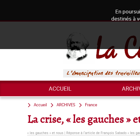
En poursui
destinés à v
ACCUEIL
ARCHI
Accueil
ARCHIVES
France
La crise, « les gauches » 
« les gauches » et nous | Réponse à l'article de François Sabado « les ga