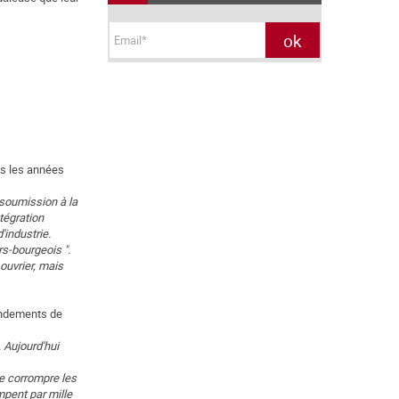
ns les années
 soumission à la
ntégration
'industrie.
rs-bourgeois ".
 ouvrier, mais
fondements de
. Aujourd'hui
de corrompre les
mpent par mille